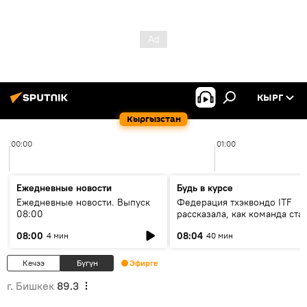
КЫРГ
Кыргызстан
00:00
01:00
Ежедневные новости
Будь в курсе
Ежедневные новости. Выпуск
Федерация тхэквондо ITF
08:00
рассказала, как команда ста
жертвой мошенников
08:00
08:04
4 мин
40 мин
Кечээ
Бүгүн
Эфирге
г. Бишкек
89.3