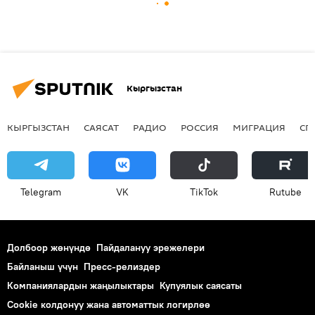
Кыргызстан
КЫРГЫЗСТАН
САЯСАТ
РАДИО
РОССИЯ
МИГРАЦИЯ
СП
Telegram
VK
ТikТоk
Rutube
Долбоор жөнүндө
Пайдалануу эрежелери
Байланыш үчүн
Пресс-релиздер
Компаниялардын жаңылыктары
Купуялык саясаты
Cookie колдонуу жана автоматтык логирлөө