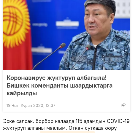
Коронавирус жуктуруп албагыла!
Бишкек коменданты шаардыктарга
кайрылды
19 Чын Куран 2020, 12:37
Эске салсак, борбор калаада 115 адамдын COVID-19
жуктуруп алганы маалым. Өткөн суткада оору