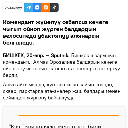
Жазылуу
Комендант жүйөлүү себепсиз көчөгө
чыгып ойноп жүргөн балдардын
велосипеди убактылуу алынарын
белгиледи.
БИШКЕК, 20-апр. — Sputnik.
Бишкек шаарынын
коменданты Алмаз Орозалиев балдарын көчөгө
ойногону чыгарып жаткан ата-энелерге эскертүү
берди.
Анын айтымында, күн жылыган сайын көчөдө,
сквер, парктарда ата-энелер жаш балдары менен
сейилдеп жүргөнү байкалууда.
“Кээ бири коляска менен, кээ бири