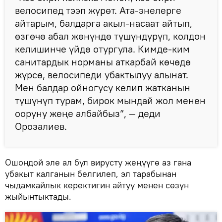
велосипед тээп жүрөт. Ата-энелерге
айтарым, балдарга акыл-насаат айтып,
өзгөчө абал жөнүндө түшүндүрүп, колдон
келишинче үйдө отургула. Кимде-ким
санитардык норманы аткарбай көчөдө
жүрсө, велосипеди убактылуу алынат.
Мен балдар ойногусу келип жатканын
түшүнүп турам, бирок мындай жол менен
ооруну жеңе албайбыз”, — деди
Орозалиев.
Ошондой эле ал бул вирусту жеңүүгө аз гана
убакыт калганын белгилеп, эл тарабынан
чыдамкайлык керектигин айтуу менен сөзүн
жыйынтыктады.