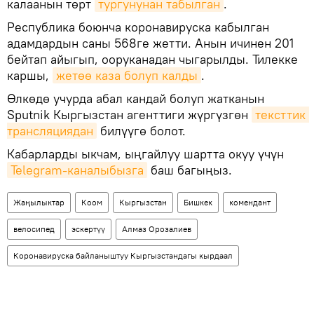
калаанын төрт
тургунунан табылган
.
Республика боюнча коронавируска кабылган
адамдардын саны 568ге жетти. Анын ичинен 201
бейтап айыгып, ооруканадан чыгарылды. Тилекке
каршы,
жетөө каза болуп калды
.
Өлкөдө учурда абал кандай болуп жатканын
Sputnik Кыргызстан агенттиги жүргүзгөн
тексттик 
трансляциядан
билүүгө болот.
Кабарларды ыкчам, ыңгайлуу шартта окуу үчүн
Telegram-каналыбызга
баш багыңыз.
Жаңылыктар
Коом
Кыргызстан
Бишкек
комендант
велосипед
эскертүү
Алмаз Орозалиев
Коронавируска байланыштуу Кыргызстандагы кырдаал