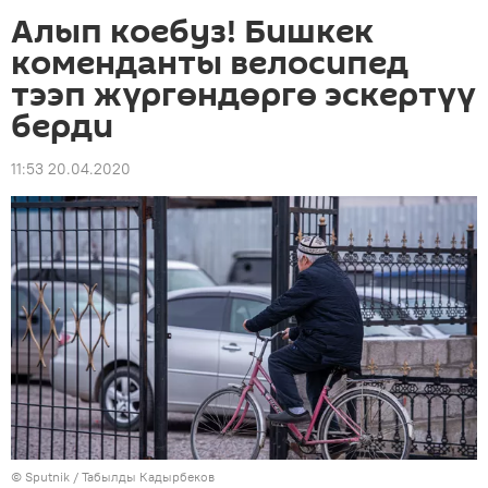
Алып коебуз! Бишкек
коменданты велосипед
тээп жүргөндөргө эскертүү
берди
11:53 20.04.2020
©
Sputnik / Табылды Кадырбеков