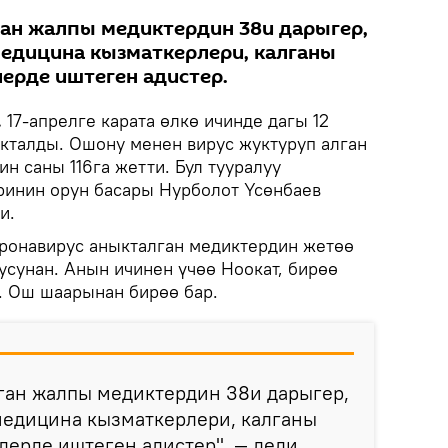
ан жалпы медиктердин 38и дарыгер,
едицина кызматкерлери, калганы
ерде иштеген адистер.
.
17-апрелге карата өлкө ичинде дагы 12
кталды. Ошону менен вирус жуктуруп алган
н саны 116га жетти. Бул тууралуу
ринин орун басары Нурболот Үсөнбаев
и.
ронавирус аныкталган медиктердин жетөө
усунан. Анын ичинен үчөө Ноокат, бирөө
. Ош шаарынан бирөө бар.
ган жалпы медиктердин 38и дарыгер,
медицина кызматкерлери, калганы
ерде иштеген адистер", — деди