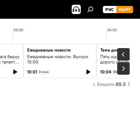
РУС
КЫРГ
03:00
04:00
Ежедневные новости
Тема дня
ага берүү
Ежедневные новости. Выпуск
Пять ошибок котор
 талаптар
10:00
дорого обойтись п
жилья
10:01
10:04
3 мин
39 мин
г. Бишкек
89.3