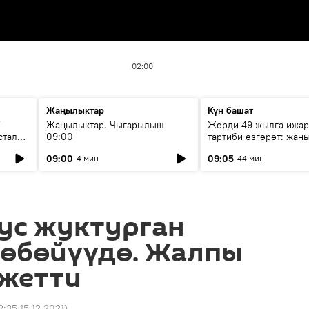
02:00
Жаңылыктар
Күн башат
F
Жаңылыктар. Чыгарылыш
Жерди 49 жылга ижар
стала
09:00
тартиби өзгөрөт: жаңы
эмнени көздөйт?
09:00
09:05
4 мин
44 мин
ус жуктурган
көбөйүүдө. Жалпы
 жетти
2:35 15.12.2021
)