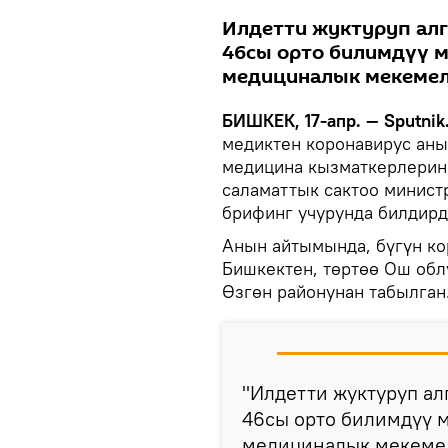
Илдетти жуктуруп алг
46сы орто билимдүү м
медициналык мекемел
БИШКЕК, 17-апр. — Sputnik
медиктен коронавирус аны
медицина кызматкерлерини
саламаттык сактоо минист
брифинг учурунда билдирд
Анын айтымында, бүгүн ко
Бишкектен, төртөө Ош обл
Өзгөн районунан табылган
"Илдетти жуктуруп ал
46сы орто билимдүү 
медициналык мекемел