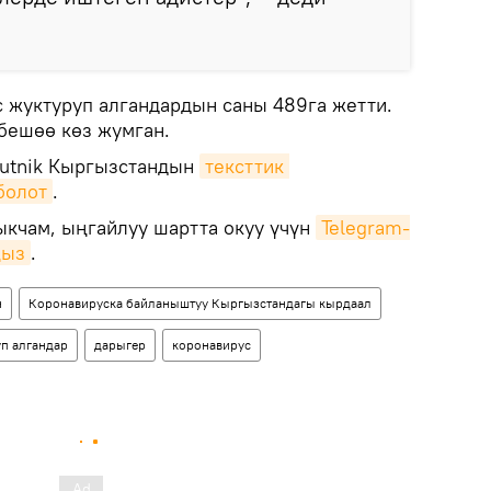
 жуктуруп алгандардын саны 489га жетти.
 бешөө көз жумган.
putnik Кыргызстандын
тексттик 
болот
.
кчам, ыңгайлуу шартта окуу үчүн
Telegram-
ңыз
.
н
Коронавируска байланыштуу Кыргызстандагы кырдаал
п алгандар
дарыгер
коронавирус