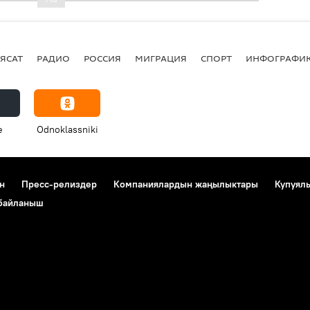
ЯСАТ
РАДИО
РОССИЯ
МИГРАЦИЯ
СПОРТ
ИНФОГРАФИ
e
Odnoklassniki
н
Пресс-релиздер
Компаниялардын жаңылыктары
Купуял
 байланыш