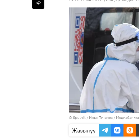
©
Sputnik
/ Илья Питалев
/
Медиабанкка
Жазылуу