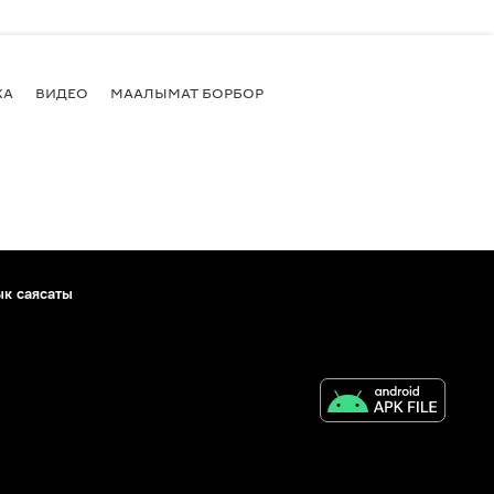
КА
ВИДЕО
МААЛЫМАТ БОРБОР
ык саясаты