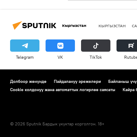
Кыргызстан
КЫРГЫЗСТАН
СА
Telegram
VK
ТikТоk
Rutub
Долбоор жөнүндө
Пайдалануу эрежелери
Байланыш үчү
Cookie колдонуу жана автоматтык логирлөө саясаты
Кайра
© 2026 Sputnik Бардык укуктар корголгон. 18+