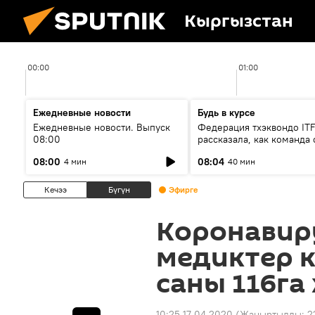
Кыргызстан
00:00
01:00
Ежедневные новости
Будь в курсе
Ежедневные новости. Выпуск
Федерация тхэквондо IT
08:00
рассказала, как команда 
жертвой мошенников
08:00
08:04
4 мин
40 мин
Кечээ
Бүгүн
Эфирге
Коронавир
медиктер 
саны 116га
10:25 17.04.2020
(Жаңыртылды:
2