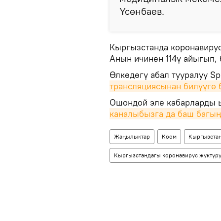
Үсөнбаев.
Кыргызстанда коронавирус
Анын ичинен 114ү айыгып,
Өлкөдөгү абал тууралуу S
трансляциясынан билүүгө 
Ошондой эле кабарларды ы
каналыбызга да баш багы
Жаңылыктар
Коом
Кыргызста
Кыргызстандагы коронавирус жуктуру