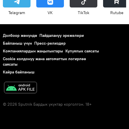
Telegram
VK
ТikТоk
Rutube
Долбоор жөнүндө
Пайдалануу эрежелери
Байланыш үчүн
Пресс-релиздер
Компаниялардын жаңылыктары
Купуялык саясаты
Cookie колдонуу жана автоматтык логирлөө
саясаты
Кайра байланыш
© 2026 Sputnik Бардык укуктар корголгон. 18+