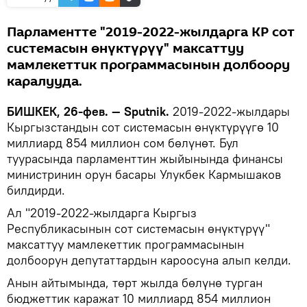
Парламентте "2019-2022-жылдарга КР сот
системасын өнүктүрүү" максаттуу
мамлекеттик программасынын долбоору
каралууда.
БИШКЕК, 26-фев. — Sputnik.
2019-2022-жылдары
Кыргызстандын сот системасын өнүктүрүүгө 10
миллиард 854 миллион сом бөлүнөт. Бул
туурасында парламенттин жыйынында финансы
министринин орун басары Улукбек Кармышаков
билдирди.
Ал "2019-2022-жылдарга Кыргыз
Республикасынын сот системасын өнүктүрүү"
максаттуу мамлекеттик программасынын
долбоорун депутаттардын кароосуна алып келди.
Анын айтымында, төрт жылда бөлүнө турган
бюджеттик каражат 10 миллиард 854 миллион