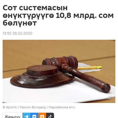
Сот системасын
өнүктүрүүгө 10,8 млрд. сом
бөлүнөт
13:50 26.02.2020
©
Sputnik
/ Максим Богодвид
/
Медиабанкка өтүү
Жазылуу