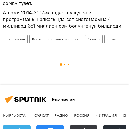
сомду түзөт.
Ал эми 2014-2017-жылдары ушул эле
программанын алкагында сот системасына 4
миллиард 351 миллион сом бөлүнгөнүн билдирди.
Кыргызстан
Коом
Жаңылыктар
сот
бюджет
каражат
Кыргызстан
КЫРГЫЗСТАН
САЯСАТ
РАДИО
РОССИЯ
МИГРАЦИЯ
СП