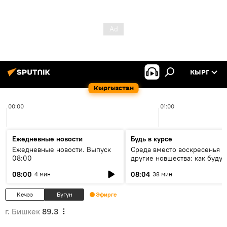
КЫРГ
Кыргызстан
00:00
01:00
Ежедневные новости
Будь в курсе
Ежедневные новости. Выпуск
Среда вместо воскресенья и
08:00
другие новшества: как будут
проходить выборы в КР?
08:00
08:04
4 мин
38 мин
Кечээ
Бүгүн
Эфирге
г. Бишкек
89.3