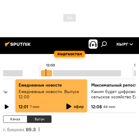
КЫРГ
Кыргызстан
12:03
13:
Ежедневные новости
Максимальный репост
дагы
Ежедневные новости. Выпуск
Каким будет цифровое
12:00
сельское хозяйство ЕА
ызмат
эфир
12:01
12:08
7 мин
44 мин
Кечээ
Бүгүн
г. Бишкек
89.3