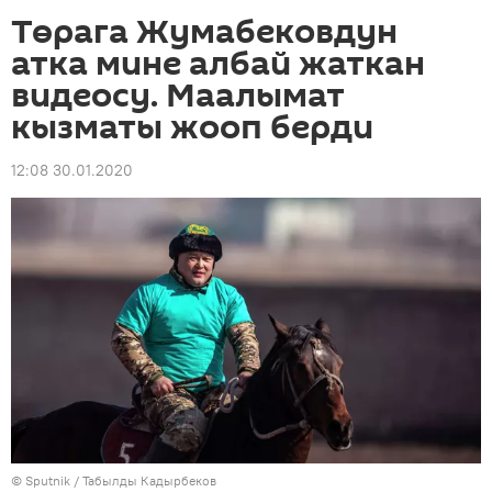
Төрага Жумабековдун
атка мине албай жаткан
видеосу. Маалымат
кызматы жооп берди
12:08 30.01.2020
©
Sputnik / Табылды Кадырбеков