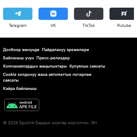
Telegram
VK
ТikТоk
Rutube
Долбоор жөнүндө
Пайдалануу эрежелери
Байланыш үчүн
Пресс-релиздер
Компаниялардын жаңылыктары
Купуялык саясаты
Cookie колдонуу жана автоматтык логирлөө
саясаты
Кайра байланыш
© 2026 Sputnik Бардык укуктар корголгон. 18+