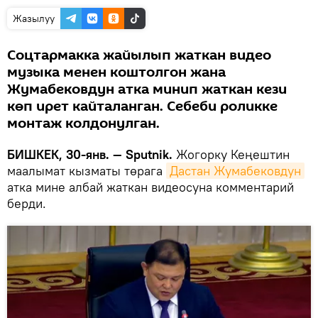
Жазылуу
Соцтармакка жайылып жаткан видео
музыка менен коштолгон жана
Жумабековдун атка минип жаткан кези
көп ирет кайталанган. Себеби роликке
монтаж колдонулган.
БИШКЕК, 30-янв. — Sputnik.
Жогорку Кеңештин
маалымат кызматы төрага
Дастан Жумабековдун
атка мине албай жаткан видеосуна комментарий
берди.