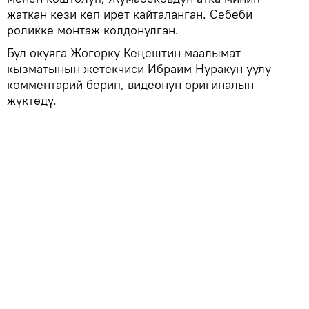
жаткан кези көп ирет кайталанган. Себеби
роликке монтаж колдонулган.
Бул окуяга Жогорку Кеңештин маалымат
кызматынын жетекчиси Ибраим Нуракун уулу
комментарий берип, видеонун оригиналын
жүктөдү.