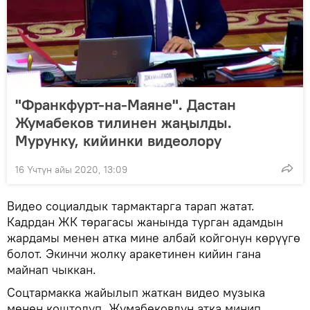
"Франкфурт-на-Маяне". Дастан
Жумабеков тилинен жаңылды.
Мурунку, кийинки видеолору
16 Үчтүн айы 2020, 13:09
Видео социалдык тармактарга тарап жатат.
Кадрдан ЖК төрагасы жанында турган адамдын
жардамы менен атка мине албай койгонун көрүүгө
болот. Экинчи жолку аракетинен кийин гана
майнап чыккан.
Соцтармакка жайылып жаткан видео музыка
менен коштолуп, Жумабековдун атка минип