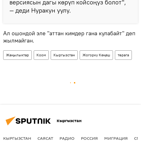
версиясын дагы көрүп койсоңуз болот",
— деди Нуракун уулу.
Ал ошондой эле "аттан кимдер гана кулабайт" деп
жылмайган.
Жаңылыктар
Коом
Кыргызстан
Жогорку Кеңеш
төрага
Кыргызстан
КЫРГЫЗСТАН
САЯСАТ
РАДИО
РОССИЯ
МИГРАЦИЯ
СП