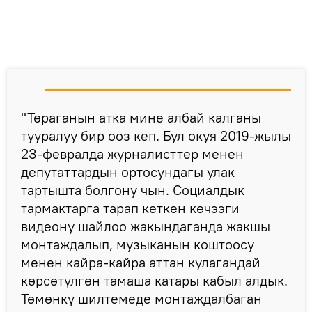
"Төраганын атка мине албай калганы
тууралуу бир ооз кеп. Бул окуя 2019-жылы
23-февралда журналисттер менен
депутаттардын ортосундагы улак
тартышта болгону чын. Социалдык
тармактарга тарап кеткен кечээги
видеону шайлоо жакындаганда жакшы
монтаждалып, музыканын коштоосу
менен кайра-кайра аттан кулагандай
көрсөтүлгөн тамаша катары кабыл алдык.
Төмөнкү шилтемеде монтаждалбаган