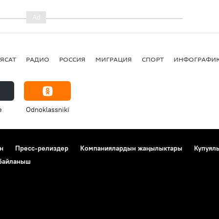
ЯСАТ
РАДИО
РОССИЯ
МИГРАЦИЯ
СПОРТ
ИНФОГРАФИ
e
Odnoklassniki
н
Пресс-релиздер
Компаниялардын жаңылыктары
Купуял
 байланыш