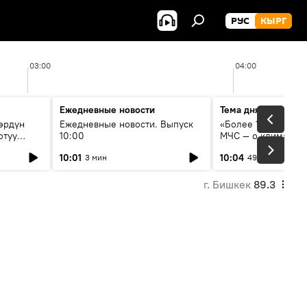
РУС
КЫРГ
03:00
04:00
Ежедневные новости
Тема дня
өрдүн
Ежедневные новости. Выпуск
«Более 1200 сёл в 
отуу
10:00
МЧС — о климате, 
системе оповещен
10:01
10:04
3 мин
49 мин
населения
г. Бишкек
89.3