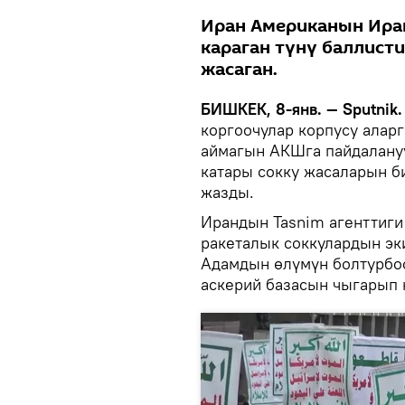
Иран Американын Ирак
караган түнү баллист
жасаган.
БИШКЕК, 8-янв. — Sputnik.
коргоочулар корпусу аларг
аймагын АКШга пайдалануу
катары сокку жасаларын б
жазды.
Ирандын Tasnim агенттиги
ракеталык соккулардын эк
Адамдын өлүмүн болтурб
аскерий базасын чыгарып 