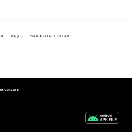
КА
ВИДЕО
МААЛЫМАТ БОРБОР
ык саясаты