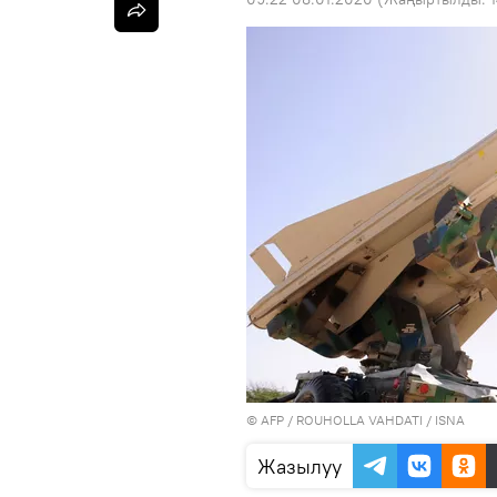
©
AFP
/ ROUHOLLA VAHDATI / ISNA
Жазылуу