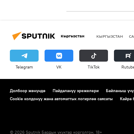
Кыргызстан
КЫРГЫЗСТАН
СА
Telegram
VK
ТikТоk
Rutub
Долбоор жөнүндө
Пайдалануу эрежелери
Байланыш үчү
Cookie колдонуу жана автоматтык логирлөө саясаты
Кайра
© 2026 Sputnik Бардык укуктар корголгон. 18+