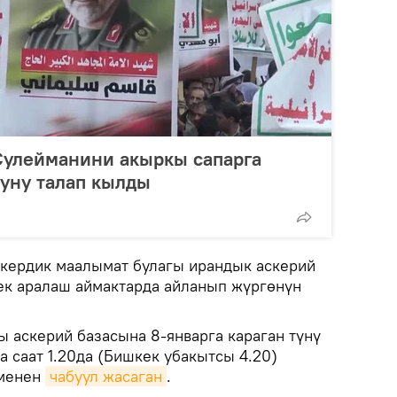
Сулейманини акыркы сапарга
ууну талап кылды
кердик маалымат булагы ирандык аскерий
чек аралаш аймактарда айланып жүргөнүн
 аскерий базасына 8-январга караган түнү
 саат 1.20да (Бишкек убакытсы 4.20)
 менен
чабуул жасаган
.