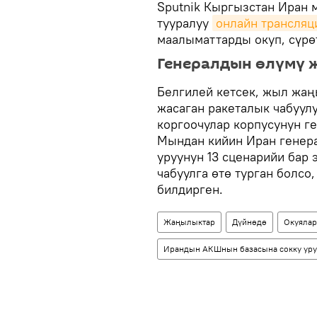
Sputnik Кыргызстан Иран
тууралуу
онлайн трансляц
маалыматтарды окуп, сүрө
Генералдын өлүмү ж
Белгилей кетсек, жыл жа
жасаган ракеталык чабуу
коргоочулар корпусунун г
Мындан кийин Иран генера
уруунун 13 сценарийи бар 
чабуулга өтө турган болсо
билдирген.
Жаңылыктар
Дүйнөдө
Окуялар
Ирандын АКШнын базасына сокку уру