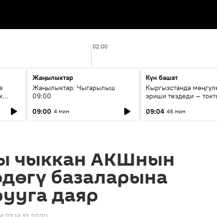
02:00
Жаңылыктар
Күн башат
е
Жаңылыктар. Чыгарылыш
Кыргызстанда мөңгүл
х
09:00
эриши тездеди — токт
мүмкүн эмеспи?
09:00
09:04
4 мин
46 мин
ы чыккан АКШнын
өдөгү базаларына
рууга даяр
14:27 14.12.2021
)