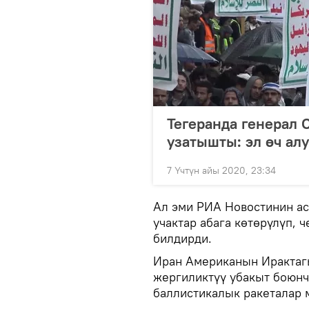
Тегеранда генерал 
узатышты: эл өч ал
7 Үчтүн айы 2020, 23:34
Ал эми РИА Новостинин ас
учактар абага көтөрүлүп, 
билдирди.
Иран Американын Ирактагы
жергиликтүү убакыт боюнча
баллистикалык ракеталар