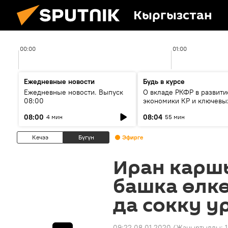
Кыргызстан
00:00
01:00
Ежедневные новости
Будь в курсе
Ежедневные новости. Выпуск
О вкладе РКФР в развити
08:00
экономики КР и ключевы
секторах до 2030 года
08:00
08:04
4 мин
55 мин
Кечээ
Бүгүн
Эфирге
Иран карш
башка өлк
да сокку у
09:22 08.01.2020
(Жаңыртылды: