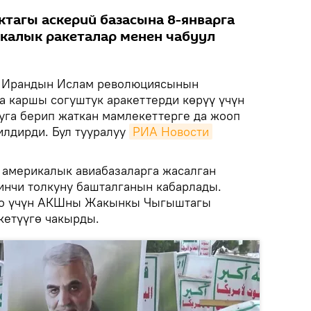
тагы аскерий базасына 8-январга
икалык ракеталар менен чабуул
Ирандын Ислам революциясынын
а каршы согуштук аракеттерди көрүү үчүн
га берип жаткан мамлекеттерге да жооп
илдирди. Бул тууралуу
РИА Новости
 америкалык авиабазаларга жасалган
инчи толкуну башталганын кабарлады.
оо үчүн АКШны Жакынкы Чыгыштагы
кетүүгө чакырды.