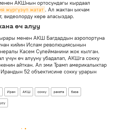
 менен АКШнын ортосундагы кырдаал
ия жүргүзүп жатат
. Ал жактан ыкчам
т, видеолорду көрө аласыздар.
ана өч алуу
ңырары менен АКШ Багдаддын аэропортуна
лунан кийин Ислам революциясынын
енералы Касем Сулейманини жок кылган.
л үчүн өч алууну убадалап, АКШга сокку
экенин айткан. Ал эми Трамп америкалыктар
, Ирандын 52 объектисине сокку урарын
Иран
АКШ
сокку
ракета
база
усу