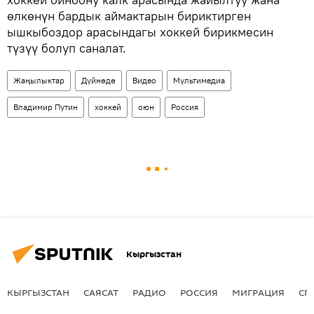
өлкөнүн бардык аймактарын бириктирген
ышкыбоздор арасындагы хоккей бирикмесин
түзүү болуп саналат.
Жаңылыктар
Дүйнөдө
Видео
Мультимедиа
Владимир Путин
хоккей
оюн
Россия
Кыргызстан
КЫРГЫЗСТАН
САЯСАТ
РАДИО
РОССИЯ
МИГРАЦИЯ
СП