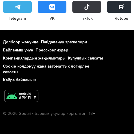
Telegram
VK
ТikТоk
Rutube
Долбоор жөнүндө
Пайдалануу эрежелери
Байланыш үчүн
Пресс-релиздер
Компаниялардын жаңылыктары
Купуялык саясаты
Cookie колдонуу жана автоматтык логирлөө
саясаты
Кайра байланыш
© 2026 Sputnik Бардык укуктар корголгон. 18+