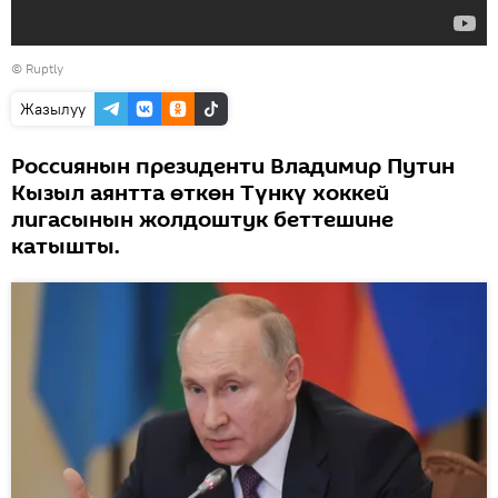
©
Ruptly
Жазылуу
Россиянын президенти Владимир Путин
Кызыл аянтта өткөн Түнкү хоккей
лигасынын жолдоштук беттешине
катышты.