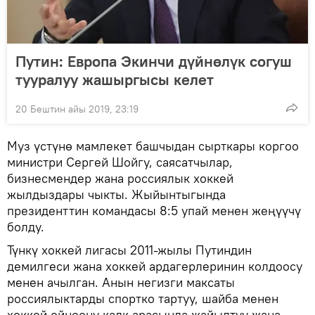
Путин: Европа Экинчи дүйнөлүк согуш
тууралуу жашыргысы келет
20 Бештин айы 2019, 23:19
Муз үстүнө мамлекет башчыдан сырткары коргоо
министри Сергей Шойгу, саясатчылар,
бизнесмендер жана россиялык хоккей
жылдыздары чыкты. Жыйынтыгында
президенттин командасы 8:5 упай менен жеңүүчү
болду.
Түнкү хоккей лигасы 2011-жылы Путиндин
демилгеси жана хоккей ардагерлеринин колдоосу
менен ачылган. Анын негизги максаты
россиялыктарды спортко тартуу, шайба менен
хоккей ойноону калк арасында жайылтуу жана