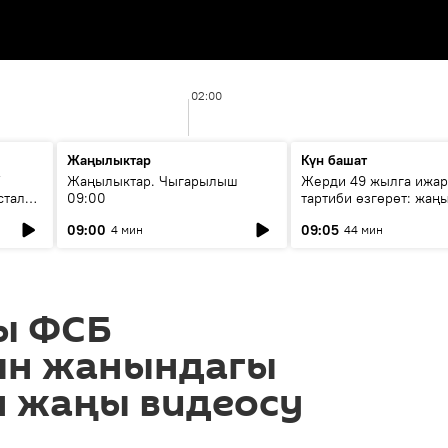
02:00
Жаңылыктар
Күн башат
F
Жаңылыктар. Чыгарылыш
Жерди 49 жылга ижар
стала
09:00
тартиби өзгөрөт: жаңы
эмнени көздөйт?
09:00
09:05
4 мин
44 мин
ы ФСБ
ын жанындагы
 жаңы видеосу