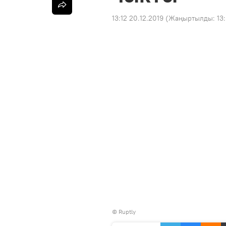
13:12 20.12.2019
(Жаңыртылды:
13
©
Ruptly