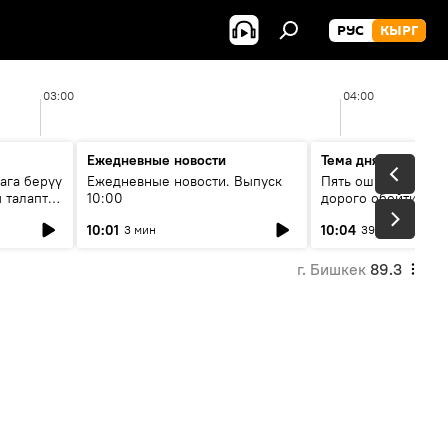
РУС
КЫРГ
03:00
04:00
Ежедневные новости
Тема дня
ага берүү
Ежедневные новости. Выпуск
Пять ошибок котор
 талаптар
10:00
дорого обойтись п
жилья
10:01
10:04
3 мин
39 мин
г. Бишкек
89.3