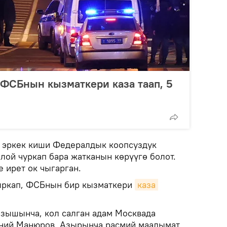
 ФСБнын кызматкери каза таап, 5
 эркек киши Федералдык коопсуздук
ой чуркап бара жатканын көрүүгө болот.
 ирет ок чыгарган.
ыркап, ФСБнын бир кызматкери
каза 
ышынча, кол салган адам Москвада
ений Манюров. Азырынча расмий маалымат