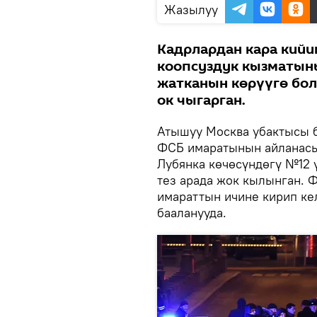
Жазылуу
Кадрлардан кара кий
коопсуздук кызматын
жатканын көрүүгө бол
ок чыгарган.
Атышуу Москва убактысы бо
ФСБ имаратынын айланасы
Лубянка көчөсүндөгү №12
тез арада жок кылынган. 
имараттын ичине кирип кел
бааланууда.