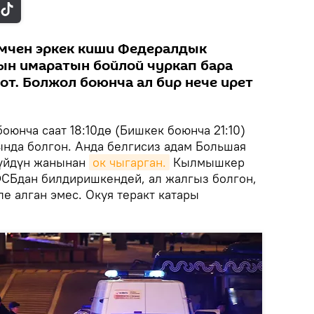
имчен эркек киши Федералдык
ын имаратын бойлой чуркап бара
от. Болжол боюнча ал бир нече ирет
юнча саат 18:10дө (Бишкек боюнча 21:10)
нда болгон. Анда белгисиз адам Большая
 үйдүн жанынан
ок чыгарган.
Кылмышкер
ФСБдан билдиришкендей, ал жалгыз болгон,
е алган эмес. Окуя теракт катары