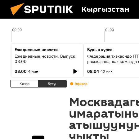
Кыргызстан
00:00
01:00
Ежедневные новости
Будь в курсе
Ежедневные новости. Выпуск
Федерация тхэквондо IT
08:00
рассказала, как команда 
жертвой мошенников
08:00
08:04
4 мин
40 мин
Кечээ
Бүгүн
Эфирге
Москвадаг
имаратын
атышуунун
чыкты