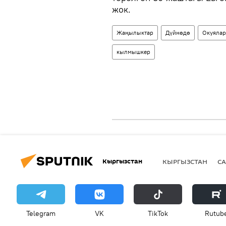
жок.
Жаңылыктар
Дүйнөдө
Окуялар
кылмышкер
Кыргызстан
КЫРГЫЗСТАН
СА
Telegram
VK
ТikТоk
Rutub