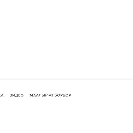
КА
ВИДЕО
МААЛЫМАТ БОРБОР