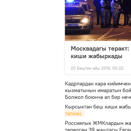
Москвадагы теракт:
киши жабыркады
20 Бештин айы 2019, 00:22
Кадрлардан кара кийимчен
кызматынын имаратын бойл
Болжол боюнча ал бир нече
Кырсыктан беш киши жаб
тапкан.
Россиялык ЖМКлардын жаз
төрөлгөн 39 жаштагы Евг