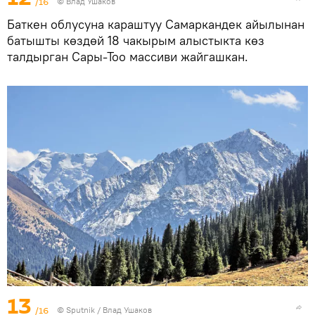
/16
© Влад Ушаков
Баткен облусуна караштуу Самаркандек айылынан
батышты көздөй 18 чакырым алыстыкта көз
талдырган Сары-Тоо массиви жайгашкан.
13
/16
©
Sputnik
/ Влад Ушаков