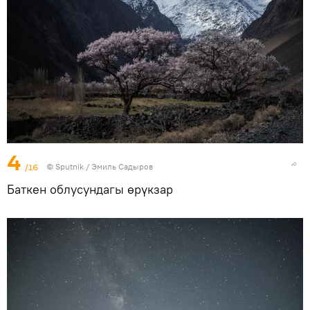
4
/16
©
Sputnik / Эмиль Садыров
Баткен облусундагы өрүкзар