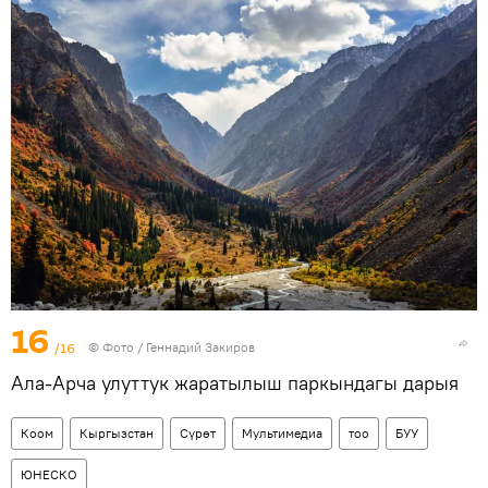
16
/16
© Фото / Геннадий Закиров
Ала-Арча улуттук жаратылыш паркындагы дарыя
Коом
Кыргызстан
Сүрөт
Мультимедиа
тоо
БУУ
ЮНЕСКО