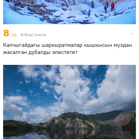
8
/16
© Влад Ушаков
Капчыгайдагы шаркыратмалар кышкысын муздан
жасалган дубалды элестетет