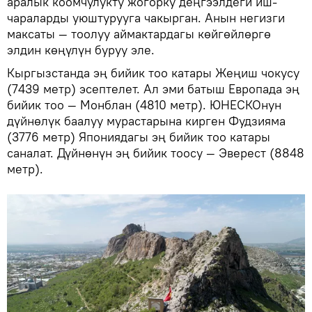
аралык коомчулукту жогорку деңгээлдеги иш-
чараларды уюштурууга чакырган. Анын негизги
максаты — тоолуу аймактардагы көйгөйлөргө
элдин көңүлүн буруу эле.
Кыргызстанда эң бийик тоо катары Жеңиш чокусу
(7439 метр) эсептелет. Ал эми батыш Европада эң
бийик тоо — Монблан (4810 метр). ЮНЕСКОнун
дүйнөлүк баалуу мурастарына кирген Фудзияма
(3776 метр) Япониядагы эң бийик тоо катары
саналат. Дүйнөнүн эң бийик тоосу — Эверест (8848
метр).