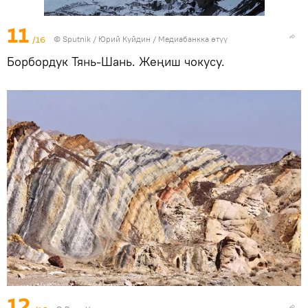
11
/16
©
Sputnik
/ Юрий Куйдин
/
Медиабанкка өтүү
Борбордук Тянь-Шань. Жеңиш чокусу.
12