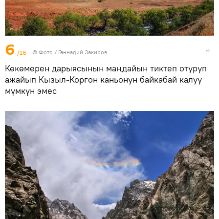
6
/16
© Фото / Геннадий Закиров
Көкөмерен дарыясынын маңдайын тиктеп отуруп
ажайып Кызыл-Коргон каньонун байкабай калуу
мүмкүн эмес