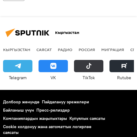
Кыргызстан
КЫРГЫЗСТАН
САЯСАТ
РАДИО
РОССИЯ
МИГРАЦИЯ
СП
Telegram
VK
ТikТоk
Rutube
Долбоор жөнүндө
Пайдалануу эрежелери
Байланыш үчүн
Пресс-релиздер
Компаниялардын жаңылыктары
Купуялык саясаты
Cookie колдонуу жана автоматтык логирлөө
саясаты