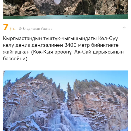
7
/16
© Владислав Ушаков
Кыргызстандын түштүк-чыгышындагы Көл-Суу
көлү деңиз деңгээлинен 3400 метр бийиктикте
жайгашкан (Көк-Кыя өрөөнү, Ак-Сай дарыясынын
бассейни)