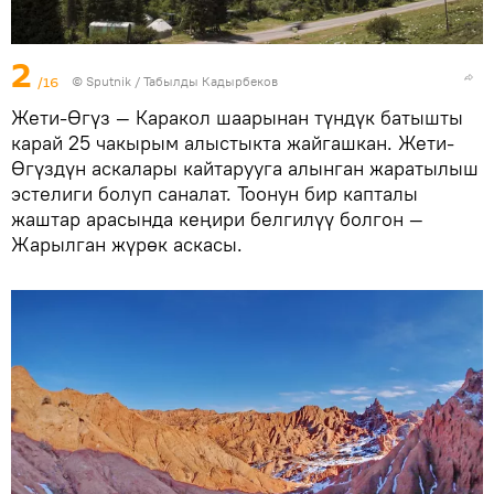
2
/16
©
Sputnik / Табылды Кадырбеков
Жети-Өгүз — Каракол шаарынан түндүк батышты
карай 25 чакырым алыстыкта жайгашкан. Жети-
Өгүздүн аскалары кайтарууга алынган жаратылыш
эстелиги болуп саналат. Тоонун бир капталы
жаштар арасында кеңири белгилүү болгон —
Жарылган жүрөк аскасы.