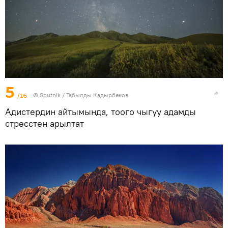
5
/16
©
Sputnik / Табылды Кадырбеков
Адистердин айтымында, тоого чыгуу адамды
стресстен арылтат