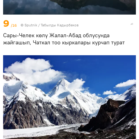
9
/16
©
Sputnik / Табылды Кадырбеков
Сары-Челек көлү Жалал-Абад облусунда
жайгашып, Чаткал тоо кыркалары курчап турат