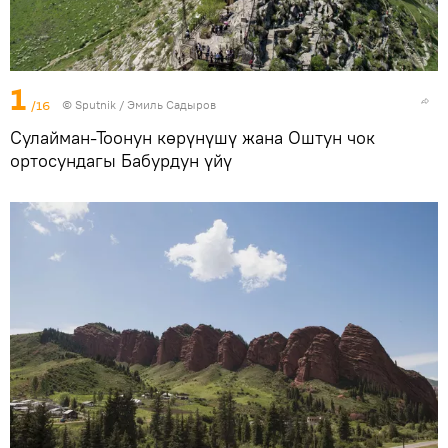
1
/16
©
Sputnik / Эмиль Садыров
Сулайман-Тоонун көрүнүшү жана Оштун чок
ортосундагы Бабурдун үйү