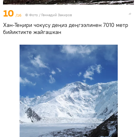
10
/16
© Фото / Геннадий Закиров
Хан-Теңири чокусу деңиз деңгээлинен 7010 метр
бийиктикте жайгашкан