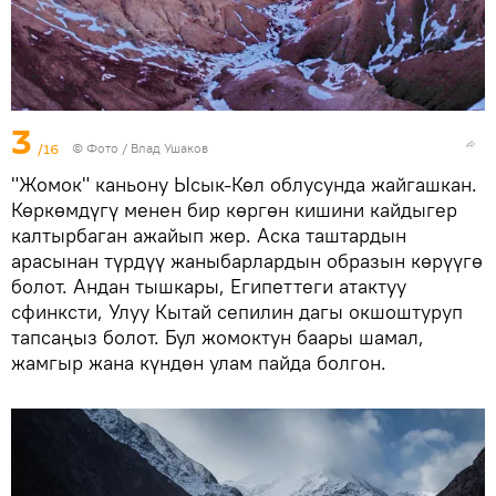
3
/16
© Фото / Влад Ушаков
"Жомок" каньону Ысык-Көл облусунда жайгашкан.
Көркөмдүгү менен бир көргөн кишини кайдыгер
калтырбаган ажайып жер. Аска таштардын
арасынан түрдүү жаныбарлардын образын көрүүгө
болот. Андан тышкары, Египеттеги атактуу
сфинксти, Улуу Кытай сепилин дагы окшоштуруп
тапсаңыз болот. Бул жомоктун баары шамал,
жамгыр жана күндөн улам пайда болгон.