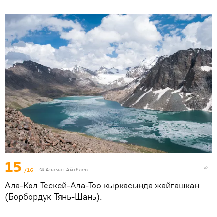
15
/16
© Азамат Айтбаев
Ала-Көл Тескей-Ала-Тоо кыркасында жайгашкан
(Борбордук Тянь-Шань).