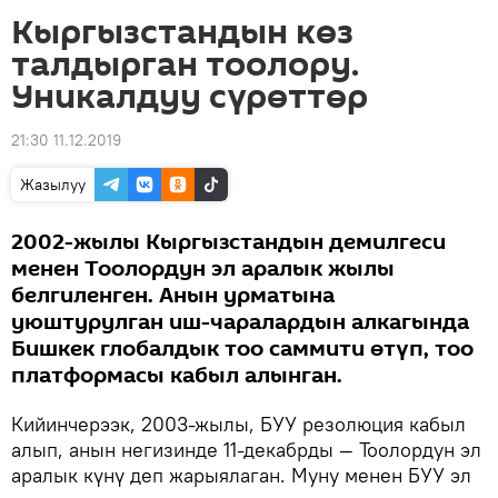
Кыргызстандын көз
талдырган тоолору.
Уникалдуу сүрөттөр
21:30 11.12.2019
Жазылуу
2002-жылы Кыргызстандын демилгеси
менен Тоолордун эл аралык жылы
белгиленген. Анын урматына
уюштурулган иш-чаралардын алкагында
Бишкек глобалдык тоо саммити өтүп, тоо
платформасы кабыл алынган.
Кийинчерээк, 2003-жылы, БУУ резолюция кабыл
алып, анын негизинде 11-декабрды — Тоолордун эл
аралык күнү деп жарыялаган. Муну менен БУУ эл