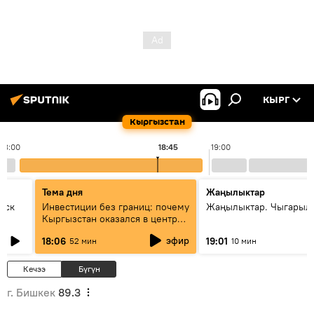
КЫРГ
Кыргызстан
18:00
18:45
19:00
Тема дня
Жаңылыктар
уск
Инвестиции без границ: почему
Жаңылыктар. Чыгарыл
Кыргызстан оказался в центре
внимания бизнеса
эфир
18:06
19:01
52 мин
10 мин
Кечээ
Бүгүн
г. Бишкек
89.3