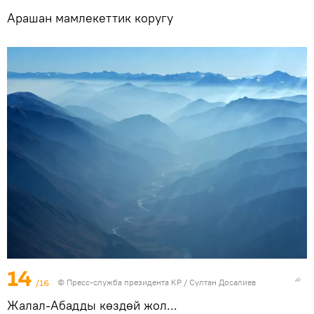
Арашан мамлекеттик коругу
14
/16
©
Пресс-служба президента КР / Султан Досалиев
Жалал-Абадды көздөй жол...