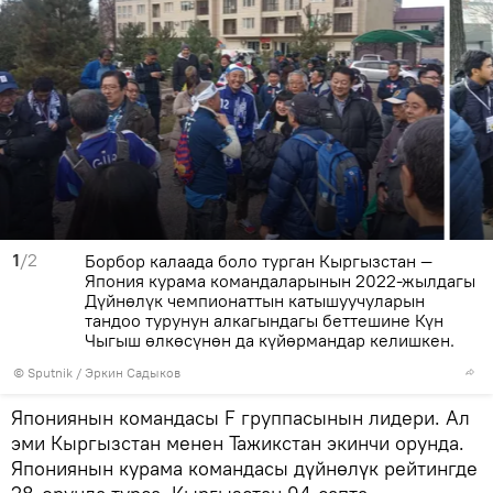
1
/2
Борбор калаада боло турган Кыргызстан —
Япония курама командаларынын 2022-жылдагы
Дүйнөлүк чемпионаттын катышуучуларын
тандоо турунун алкагындагы беттешине Күн
Чыгыш өлкөсүнөн да күйөрмандар келишкен.
©
Sputnik
/ Эркин Садыков
Япониянын командасы F группасынын лидери. Ал
эми Кыргызстан менен Тажикстан экинчи орунда.
Япониянын курама командасы дүйнөлүк рейтингде