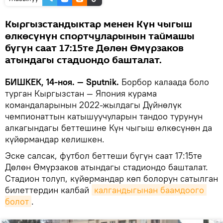
Кыргызстандыктар менен Күн чыгыш
өлкөсүнүн спортчуларынын таймашы
бүгүн саат 17:15те Дөлөн Өмүрзаков
атындагы стадиондо башталат.
БИШКЕК, 14-ноя. — Sputnik.
Борбор калаада боло
турган Кыргызстан — Япония курама
командаларынын 2022-жылдагы Дүйнөлүк
чемпионаттын катышуучуларын тандоо турунун
алкагындагы беттешине Күн чыгыш өлкөсүнөн да
күйөрмандар келишкен.
Эске салсак, футбол беттеши бүгүн саат 17:15те
Дөлөн Өмүрзаков атындагы стадиондо башталат.
Стадион толуп, күйөрмандар көп болорун сатылган
билеттердин калбай
калгандыгынан баамдоого 
болот
.