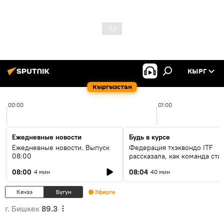
КЫРГ
Кыргызстан
00:00
01:00
Ежедневные новости
Будь в курсе
Ежедневные новости. Выпуск
Федерация тхэквондо ITF
08:00
рассказала, как команда ста
жертвой мошенников
08:00
08:04
4 мин
40 мин
Кечээ
Бүгүн
Эфирге
г. Бишкек
89.3