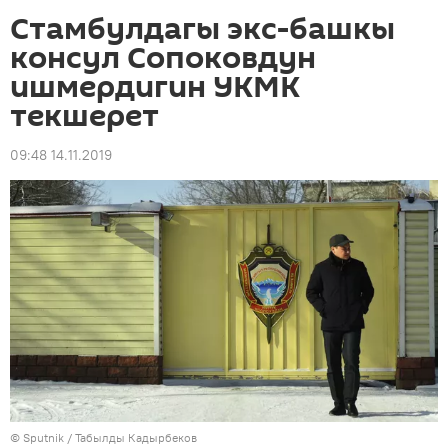
Стамбулдагы экс-башкы
консул Сопоковдун
ишмердигин УКМК
текшерет
09:48 14.11.2019
©
Sputnik / Табылды Кадырбеков