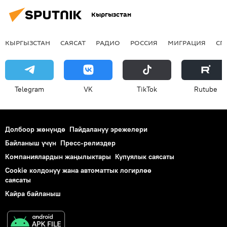
Кыргызстан
КЫРГЫЗСТАН
САЯСАТ
РАДИО
РОССИЯ
МИГРАЦИЯ
СП
Telegram
VK
ТikТоk
Rutube
Долбоор жөнүндө
Пайдалануу эрежелери
Байланыш үчүн
Пресс-релиздер
Компаниялардын жаңылыктары
Купуялык саясаты
Cookie колдонуу жана автоматтык логирлөө
саясаты
Кайра байланыш