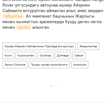
Rover үлгүсүндөгү автоунаа ишкер Айэркен
Саймаити өлтүрүлгөн аймактан алыс эмес жерден
табылган
. Ал мамлекет башчынын Жарлыгы
менен кызматтык эрежелерди бузду деген негиз
менен
иштен
алынган.
Ишкер Айэркен Саймаитинин Түркияда өлтүрүлүшү
Жаңылыктар
Коом
Кыргызстан
Окуялар
Дүйнөдө
Саясат
Эркин Сопоков
Тышкы иштер министрлиги
комиссия