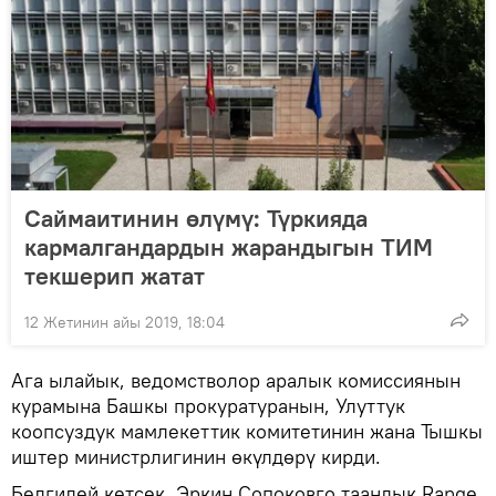
Саймаитинин өлүмү: Түркияда
кармалгандардын жарандыгын ТИМ
текшерип жатат
12 Жетинин айы 2019, 18:04
Ага ылайык, ведомстволор аралык комиссиянын
курамына Башкы прокуратуранын, Улуттук
коопсуздук мамлекеттик комитетинин жана Тышкы
иштер министрлигинин өкүлдөрү кирди.
Белгилей кетсек, Эркин Сопоковго таандык Range