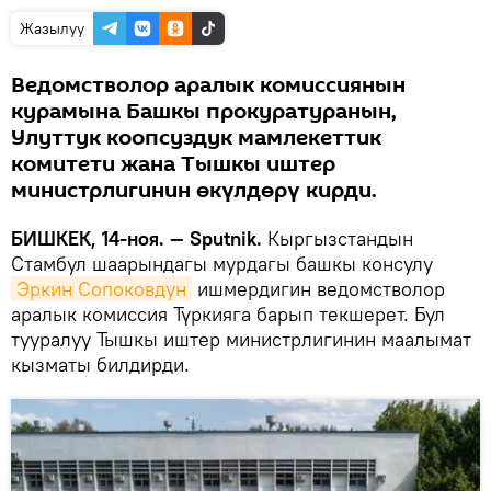
Жазылуу
Ведомстволор аралык комиссиянын
курамына Башкы прокуратуранын,
Улуттук коопсуздук мамлекеттик
комитети жана Тышкы иштер
министрлигинин өкүлдөрү кирди.
БИШКЕК, 14-ноя. — Sputnik.
Кыргызстандын
Стамбул шаарындагы мурдагы башкы консулу
Эркин Сопоковдун
ишмердигин ведомстволор
аралык комиссия Түркияга барып текшерет. Бул
тууралуу Тышкы иштер министрлигинин маалымат
кызматы билдирди.