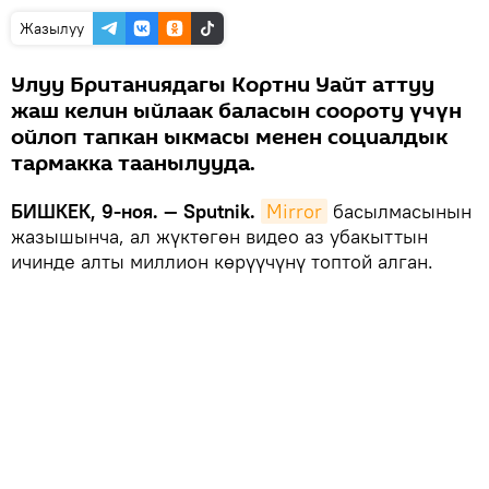
Жазылуу
Улуу Британиядагы Кортни Уайт аттуу
жаш келин ыйлаак баласын соороту үчүн
ойлоп тапкан ыкмасы менен социалдык
тармакка таанылууда.
БИШКЕК, 9-ноя. — Sputnik.
Mirror
басылмасынын
жазышынча, ал жүктөгөн видео аз убакыттын
ичинде алты миллион көрүүчүнү топтой алган.