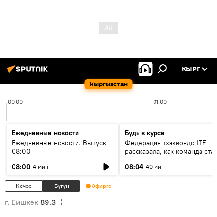
КЫРГ
Кыргызстан
00:00
01:00
Ежедневные новости
Будь в курсе
Ежедневные новости. Выпуск
Федерация тхэквондо ITF
08:00
рассказала, как команда ста
жертвой мошенников
08:00
08:04
4 мин
40 мин
Кечээ
Бүгүн
Эфирге
г. Бишкек
89.3