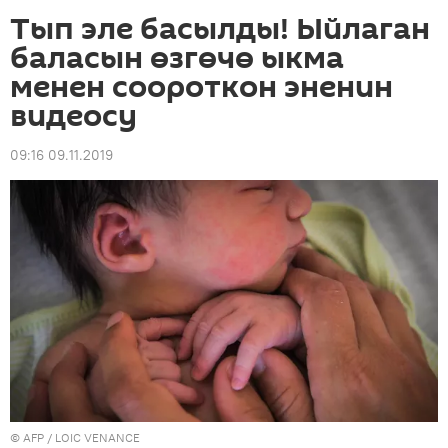
Тып эле басылды! Ыйлаган
баласын өзгөчө ыкма
менен соороткон эненин
видеосу
09:16 09.11.2019
©
AFP
/ LOIC VENANCE