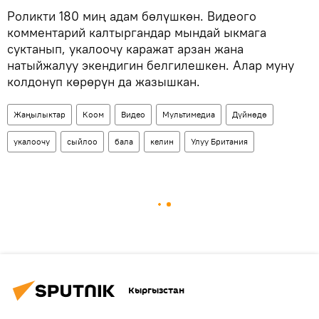
Роликти 180 миң адам бөлүшкөн. Видеого
комментарий калтыргандар мындай ыкмага
суктанып, укалоочу каражат арзан жана
натыйжалуу экендигин белгилешкен. Алар муну
колдонуп көрөрүн да жазышкан.
Жаңылыктар
Коом
Видео
Мультимедиа
Дүйнөдө
укалоочу
сыйлоо
бала
келин
Улуу Британия
Кыргызстан