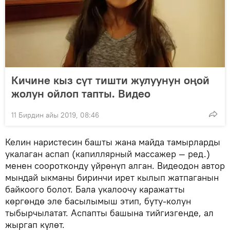
Кичине кыз сүт тишти жулуунун оңой
жолун ойлоп тапты. Видео
11 Бирдин айы 2019, 08:46
Келин наристесин башты жана майда тамырларды
укалаган аспап (капиллярный массажер — ред.)
менен сооротконду үйрөнүп алган. Видеодон автор
мындай ыкманы биринчи ирет кылып жатпаганын
байкоого болот. Бала укалоочу каражатты
көргөндө эле басылымыш этип, буту-колун
тыбырчылатат. Аспапты башына тийгизгенде, ал
жыргап күлөт.