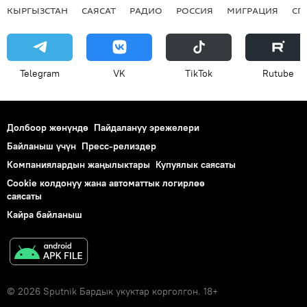
КЫРГЫЗСТАН
САЯСАТ
РАДИО
РОССИЯ
МИГРАЦИЯ
СП
Telegram
VK
ТikТоk
Rutube
Долбоор жөнүндө
Пайдалануу эрежелери
Байланыш үчүн
Пресс-релиздер
Компаниялардын жаңылыктары
Купуялык саясаты
Cookie колдонуу жана автоматтык логирлөө
саясаты
Кайра байланыш
© 2026 Sputnik Бардык укуктар корголгон. 18+