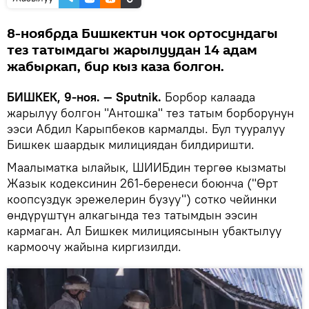
8-ноябрда Бишкектин чок ортосундагы
тез татымдагы жарылуудан 14 адам
жабыркап, бир кыз каза болгон.
БИШКЕК, 9-ноя. — Sputnik.
Борбор калаада
жарылуу болгон "Антошка" тез татым борборунун
ээси Абдил Карыпбеков кармалды. Бул тууралуу
Бишкек шаардык милициядан билдиришти.
Маалыматка ылайык, ШИИБдин тергөө кызматы
Жазык кодексинин 261-беренеси боюнча ("Өрт
коопсуздук эрежелерин бузуу") сотко чейинки
өндүрүштүн алкагында тез татымдын ээсин
кармаган. Ал Бишкек милициясынын убактылуу
кармоочу жайына киргизилди.