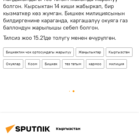
болгон. Кырсыктан 14 киши жабыркап, бир
кызматкер көз жумган. Бишкек милициясынын
билдиргенине караганда, каргашалуу окуяга газ
баллондун жарылышы себеп болгон.
Тилсиз жоо 15.21де толугу менен өчүрүлгөн.
Бишкектин чок ортосундагы жарылуу
Жаңылыктар
Кыргызстан
Окуялар
Коом
Бишкек
тез татым
кармоо
милиция
Кыргызстан