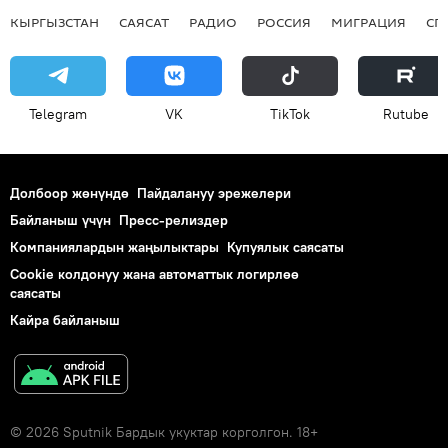
КЫРГЫЗСТАН
САЯСАТ
РАДИО
РОССИЯ
МИГРАЦИЯ
СП
Telegram
VK
ТikТоk
Rutube
Долбоор жөнүндө
Пайдалануу эрежелери
Байланыш үчүн
Пресс-релиздер
Компаниялардын жаңылыктары
Купуялык саясаты
Cookie колдонуу жана автоматтык логирлөө
саясаты
Кайра байланыш
© 2026 Sputnik Бардык укуктар корголгон. 18+