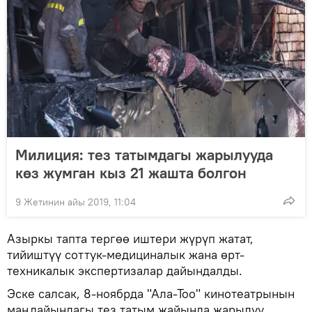
Милиция: тез татымдагы жарылууда
көз жумган кыз 21 жашта болгон
9 Жетинин айы 2019, 11:04
Азыркы тапта тергөө иштери жүрүп жатат,
тийиштүү соттук-медициналык жана өрт-
техникалык экспертизалар дайындалды.
Эске салсак, 8-ноябрда "Ала-Тоо" кинотеатрынын
маңдайындагы тез татым жайында жарылуу