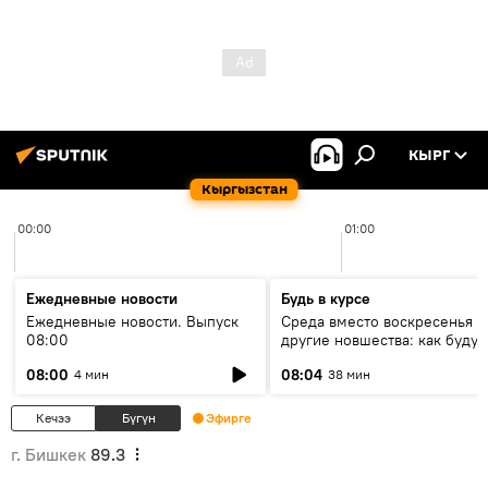
КЫРГ
Кыргызстан
00:00
01:00
Ежедневные новости
Будь в курсе
Ежедневные новости. Выпуск
Среда вместо воскресенья и
08:00
другие новшества: как будут
проходить выборы в КР?
08:00
08:04
4 мин
38 мин
Кечээ
Бүгүн
Эфирге
г. Бишкек
89.3