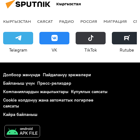
Кыргызстан
КЫРГЫЗСТАН
САЯСАТ
РАДИО
РОССИЯ
МИГРАЦИЯ
СП
Telegram
VK
ТikТоk
Rutube
Долбоор жөнүндө
Пайдалануу эрежелери
Байланыш үчүн
Пресс-релиздер
Компаниялардын жаңылыктары
Купуялык саясаты
Cookie колдонуу жана автоматтык логирлөө
саясаты
Кайра байланыш