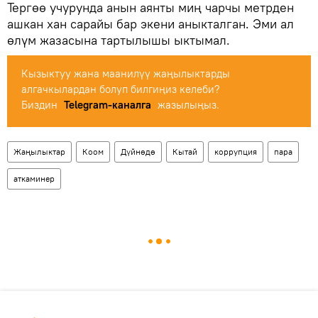
Тергөө учурунда анын аянты миң чарчы метрден
ашкан хан сарайы бар экени аныкталган. Эми ал
өлүм жазасына тартылышы ыктымал.
Кызыктуу жана маанилүү жаңылыктарды
алгачкылардан болуп билгиңиз келеби?
Биздин
Telegram-каналга
жазылыңыз.
Жаңылыктар
Коом
Дүйнөдө
Кытай
коррупция
пара
аткаминер