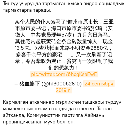
Тинтүү учурунда тартылган кыска видео социалдык
тармактарга тарады.
某个人民的仆人落马了!儋州市原市长，三亚
市原市委书记，海口市原市委书记张琦（安
徽人，中共党员现年57岁）九月六日落马。
其住宅内起获黄砖金条金砖数量惊人，现金
13.5吨。另查获帐面来路不明资金2680亿，
多套千余平方的豪宅……。又一次刷新了记
录，令吾辈叹为观止，贫穷再一次限制了我
们的想象力！
pic.twitter.com/6hcgKsaFwE
— 猪血旗下 (@h1300062810)
24 сентября 
2019 г.
​Кармалган аткаминер мэрликтен тышкары түрдүү
мамлекеттик кызматтарды да ээлеген. Тактап
айтканда, Коммунисттик партияга Хайнань
провинциясынан мүчө болгон.