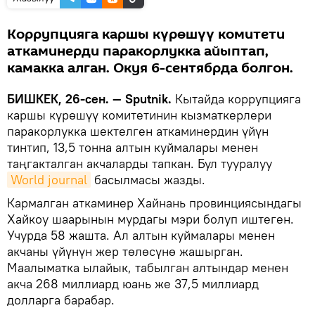
Коррупцияга каршы күрөшүү комитети
аткаминерди паракорлукка айыптап,
камакка алган. Окуя 6-сентябрда болгон.
БИШКЕК, 26-сен. — Sputnik.
Кытайда коррупцияга
каршы күрөшүү комитетинин кызматкерлери
паракорлукка шектелген аткаминердин үйүн
тинтип, 13,5 тонна алтын куймалары менен
таңгакталган акчаларды тапкан. Бул тууралуу
World journal
басылмасы жазды.
Кармалган аткаминер Хайнань провинциясындагы
Хайкоу шаарынын мурдагы мэри болуп иштеген.
Учурда 58 жашта. Ал алтын куймалары менен
акчаны үйүнүн жер төлөсүнө жашырган.
Маалыматка ылайык, табылган алтындар менен
акча 268 миллиард юань же 37,5 миллиард
долларга барабар.