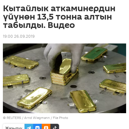
Кытайлык аткаминердин
үйүнөн 13,5 тонна алтын
табылды. Видео
19:00 26.09.2019
©
REUTERS
/ Arnd Wiegmann / File Photo
Жазылуу