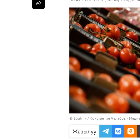
©
Sputnik
/ Константин Чалабов
/
Медиа
Жазылуу