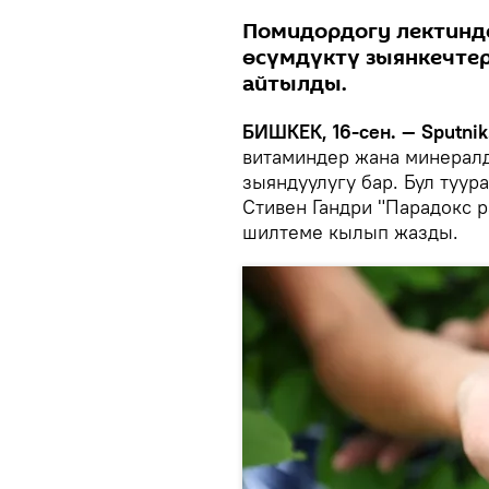
Помидордогу лектинде
өсүмдүктү зыянкечтер
айтылды.
БИШКЕК, 16-сен. — Sputnik
витаминдер жана минералд
зыяндуулугу бар. Бул туур
Стивен Гандри "Парадокс 
шилтеме кылып жазды.