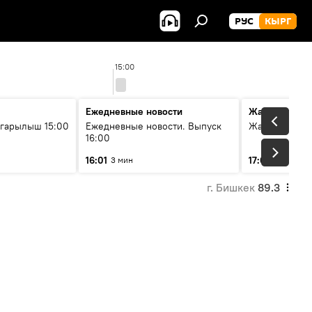
РУС
КЫРГ
15:00
Ежедневные новости
Жаңылыктар
гарылыш 15:00
Ежедневные новости. Выпуск
Жаңылыктар.
16:00
16:01
17:01
3 мин
5 мин
г. Бишкек
89.3