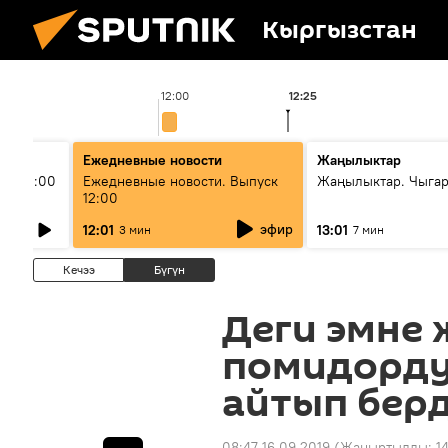
Кыргызстан
12:00
12:25
Ежедневные новости
Жаңылыктар
ыш 11:00
Ежедневные новости. Выпуск
Жаңылыктар. Чыга
12:00
эфир
12:01
13:01
3 мин
7 мин
Кечээ
Бүгүн
Деги эмне 
помидорду
айтып бер
08:47 16.09.2019
(Жаңыртылды:
1