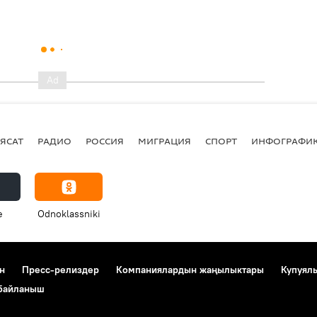
ЯСАТ
РАДИО
РОССИЯ
МИГРАЦИЯ
СПОРТ
ИНФОГРАФИ
e
Odnoklassniki
н
Пресс-релиздер
Компаниялардын жаңылыктары
Купуял
 байланыш