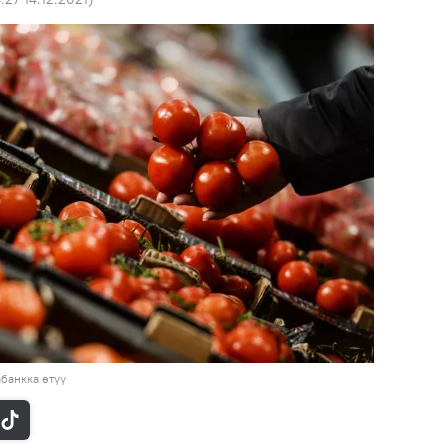
банкка өтүү