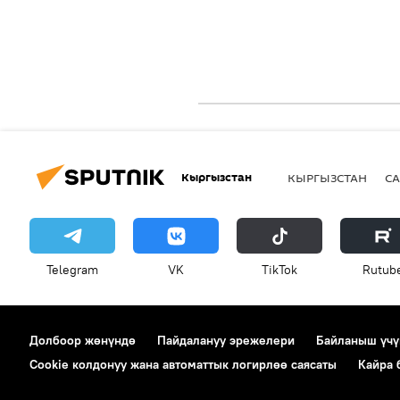
Кыргызстан
КЫРГЫЗСТАН
СА
Telegram
VK
ТikТоk
Rutub
Долбоор жөнүндө
Пайдалануу эрежелери
Байланыш үчү
Cookie колдонуу жана автоматтык логирлөө саясаты
Кайра