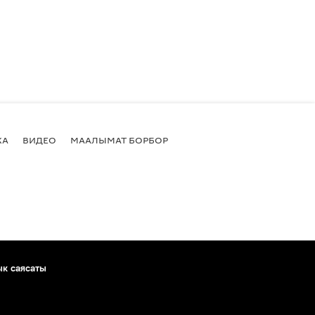
КА
ВИДЕО
МААЛЫМАТ БОРБОР
ык саясаты