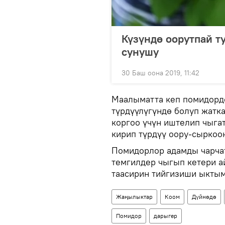
Күзүндө оорутпай т
сунушу
30 Баш оона 2019, 11:42
Маалыматта кеп помидордо
түрдүүлүгүндө болуп жатк
коргоо үчүн иштелип чыга
кирип түрдүү оору-сыркоон
Помидорлор адамды чарчат
темгилдер чыгып кетери а
таасирин тийгизиши ыктым
Жаңылыктар
Коом
Дүйнөдө
Помидор
дарыгер