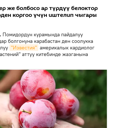
р же болбосо ар түрдүү белоктор
ден коргоо үчүн иштелип чыгары
.
Помидордун курамында пайдалуу
ар болгонуна карабастан ден соолукка
алуу
"Известия"
америкалык кардиолог
растений" аттуу китебинде жазганына