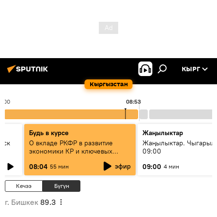
КЫРГ
Кыргызстан
8:00
08:53
Будь в курсе
Жаңылыктар
уск
О вкладе РКФР в развитие
Жаңылыктар. Чыгары
экономики КР и ключевых
09:00
секторах до 2030 года
эфир
08:04
09:00
55 мин
4 мин
Кечээ
Бүгүн
г. Бишкек
89.3