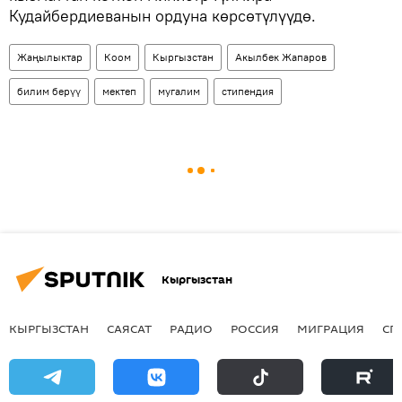
Кудайбердиеванын ордуна көрсөтүлүүдө.
Жаңылыктар
Коом
Кыргызстан
Акылбек Жапаров
билим берүү
мектеп
мугалим
стипендия
Кыргызстан
КЫРГЫЗСТАН
САЯСАТ
РАДИО
РОССИЯ
МИГРАЦИЯ
СП