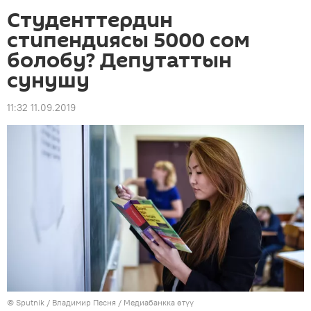
Студенттердин
стипендиясы 5000 сом
болобу? Депутаттын
сунушу
11:32 11.09.2019
©
Sputnik
/ Владимир Песня
/
Медиабанкка өтүү