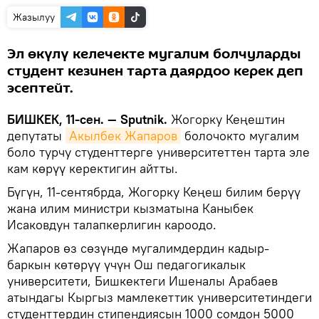
Жазылуу
Эл өкүлү келечекте мугалим болчуларды
студент кезинен тарта даярдоо керек деп
эсептейт.
БИШКЕК, 11-сен. — Sputnik.
Жогорку Кеңештин
депутаты
Акылбек Жапаров
болочокто мугалим
боло турчу студенттерге университеттен тарта эле
кам көрүү керектигин айтты.
Бүгүн, 11-сентябрда, Жогорку Кеңеш билим берүү
жана илим министри кызматына Каныбек
Исаковдун талапкерлигин кароодо.
Жапаров өз сөзүндө мугалимдердин кадыр-
баркын көтөрүү үчүн Ош педагогикалык
университети, Бишкектеги Ишеналы Арабаев
атындагы Кыргыз мамлекеттик университетиндеги
студенттердин стипендиясын 1000 сомдон 5000