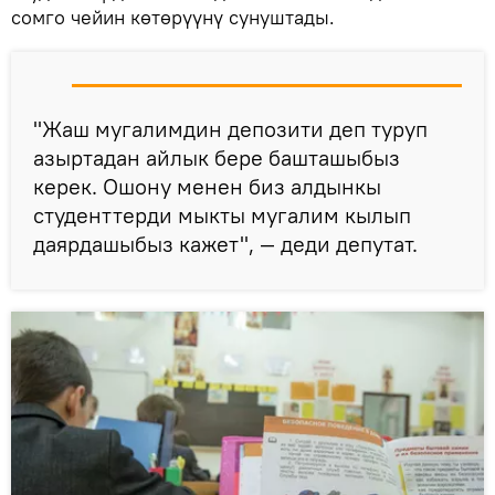
сомго чейин көтөрүүнү сунуштады.
"Жаш мугалимдин депозити деп туруп
азыртадан айлык бере башташыбыз
керек. Ошону менен биз алдынкы
студенттерди мыкты мугалим кылып
даярдашыбыз кажет", — деди депутат.