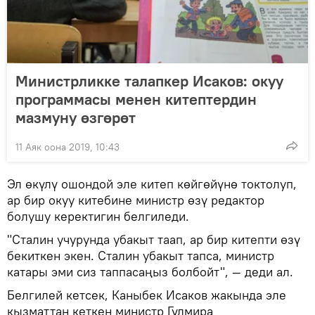
Министрликке талапкер Исаков: окуу
программасы менен китептердин
мазмуну өзгөрөт
11 Аяк оона 2019, 10:43
Эл өкүлү ошондой эле китеп көйгөйүнө токтолуп,
ар бир окуу китебине министр өзү редактор
болушу керектигин белгиледи.
"Сталин учурунда убакыт таап, ар бир китепти өзү
бекиткен экен. Сталин убакыт тапса, министр
катары эми сиз таппасаңыз болбойт", — деди ал.
Белгилей кетсек, Каныбек Исаков жакында эле
кызматтан кеткен министр Гүлмира