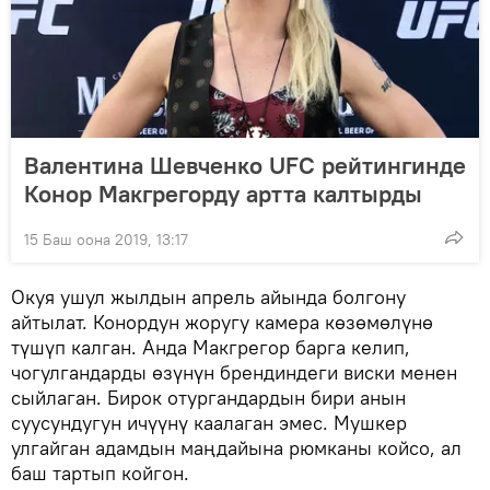
Валентина Шевченко UFC рейтингинде
Конор Макгрегорду артта калтырды
15 Баш оона 2019, 13:17
Окуя ушул жылдын апрель айында болгону
айтылат. Конордун жоругу камера көзөмөлүнө
түшүп калган. Анда Макгрегор барга келип,
чогулгандарды өзүнүн брендиндеги виски менен
сыйлаган. Бирок отургандардын бири анын
суусундугун ичүүнү каалаган эмес. Мушкер
улгайган адамдын маңдайына рюмканы койсо, ал
баш тартып койгон.