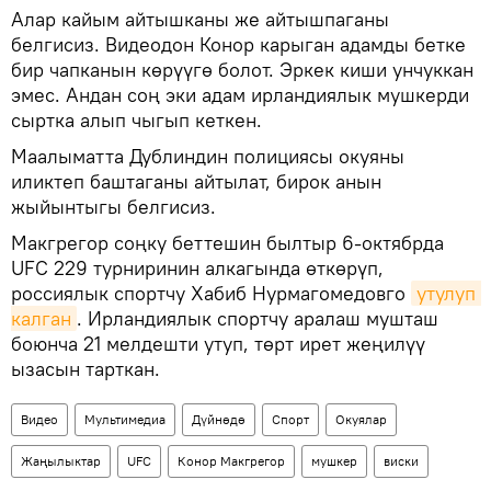
Алар кайым айтышканы же айтышпаганы
белгисиз. Видеодон Конор карыган адамды бетке
бир чапканын көрүүгө болот. Эркек киши унчуккан
эмес. Андан соң эки адам ирландиялык мушкерди
сыртка алып чыгып кеткен.
Маалыматта Дублиндин полициясы окуяны
иликтеп баштаганы айтылат, бирок анын
жыйынтыгы белгисиз.
Макгрегор соңку беттешин былтыр 6-октябрда
UFC 229 турниринин алкагында өткөрүп,
россиялык спортчу Хабиб Нурмагомедовго
утулуп 
калган
. Ирландиялык спортчу аралаш мушташ
боюнча 21 мелдешти утуп, төрт ирет жеңилүү
ызасын тарткан.
Видео
Мультимедиа
Дүйнөдө
Спорт
Окуялар
Жаңылыктар
UFC
Конор Макгрегор
мушкер
виски