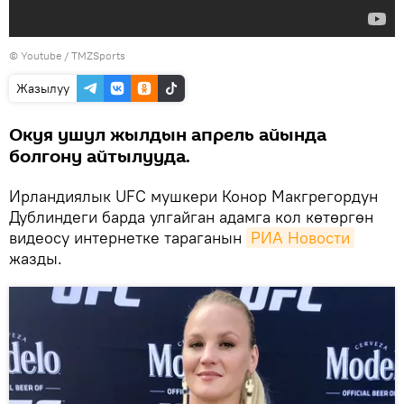
©
Youtube / TMZSports
Жазылуу
Окуя ушул жылдын апрель айында
болгону айтылууда.
Ирландиялык UFC мушкери Конор Макгрегордун
Дублиндеги барда улгайган адамга кол көтөргөн
видеосу интернетке тараганын
РИА Новости
жазды.