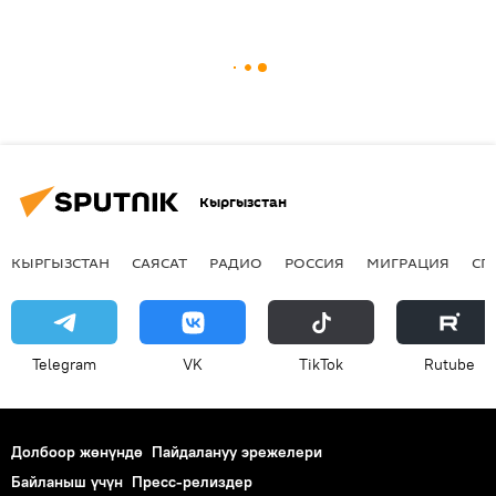
Кыргызстан
КЫРГЫЗСТАН
САЯСАТ
РАДИО
РОССИЯ
МИГРАЦИЯ
СП
Telegram
VK
ТikТоk
Rutube
Долбоор жөнүндө
Пайдалануу эрежелери
Байланыш үчүн
Пресс-релиздер