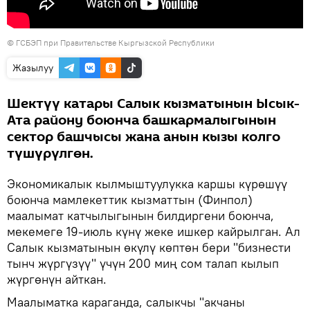
©
ГСБЭП при Правительстве Кыргызской Республики
Жазылуу
Шектүү катары Салык кызматынын Ысык-
Ата району боюнча башкармалыгынын
сектор башчысы жана анын кызы колго
түшүрүлгөн.
Экономикалык кылмыштуулукка каршы күрөшүү
боюнча мамлекеттик кызматтын (Финпол)
маалымат катчылыгынын билдиргени боюнча,
мекемеге 19-июль күнү жеке ишкер кайрылган. Ал
Салык кызматынын өкүлү көптөн бери "бизнести
тынч жүргүзүү" үчүн 200 миң сом талап кылып
жүргөнүн айткан.
Маалыматка караганда, салыкчы "акчаны