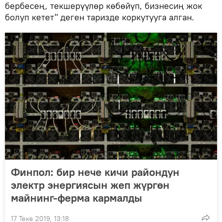
бербесең, текшерүүлөр көбөйүп, бизнесиң жок
болуп кетет" деген таризде коркутууга алган.
Финпол: бир нече кичи райондун
электр энергиясын жеп жүргөн
майнинг-ферма кармалды
17 Теке 2019, 13:18