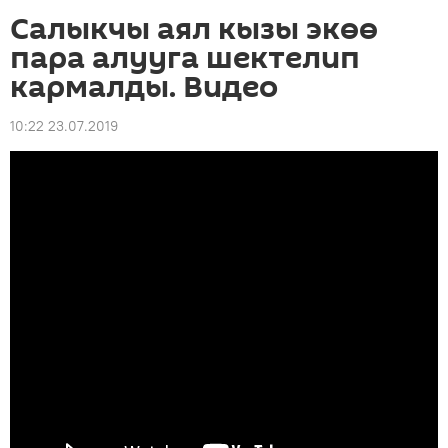
Салыкчы аял кызы экөө
пара алууга шектелип
кармалды. Видео
10:22 23.07.2019