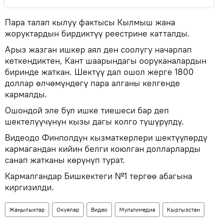
Пара талап кылуу фактысы Кылмыш жана
жоруктардын бирдиктүү реестрине катталды.
Арыз жазган ишкер аял ден соолугу начарлап
кеткендиктен, Кант шаарындагы ооруканалардын
биринде жаткан. Шектүү дал ошол жерге 1800
доллар өлчөмүндөгү пара алганы келгенде
кармалды.
Ошондой эле бул ишке тиешеси бар деп
шектелүүчүнүн кызы дагы колго түшүрүлдү.
Видеодо Финполдун кызматкерлери шектүүлөрдү
кармагандан кийин белги коюлган долларларды
санап жатканы көрүнүп турат.
Кармалгандар Бишкектеги №1 тергөө абагына
киргизилди.
Жаңылыктар
Окуялар
Видео
Мультимедиа
Кыргызстан