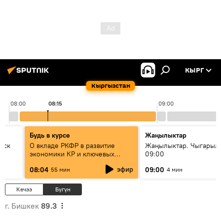
КЫРГ
Кыргызстан
08:00
08:15
09:00
Будь в курсе
Жаңылыктар
уск
О вкладе РКФР в развитие
Жаңылыктар. Чыгары
экономики КР и ключевых
09:00
секторах до 2030 года
эфир
08:04
09:00
55 мин
4 мин
Кечээ
Бүгүн
г. Бишкек
89.3