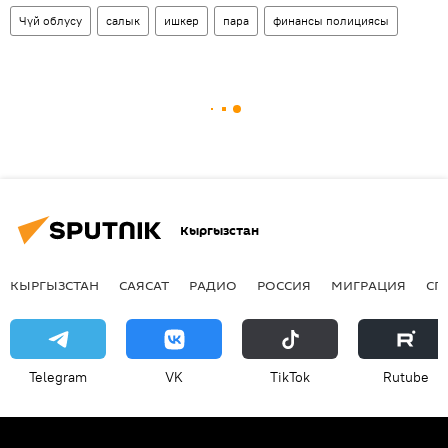
Чүй облусу
салык
ишкер
пара
финансы полициясы
Кыргызстан
КЫРГЫЗСТАН
САЯСАТ
РАДИО
РОССИЯ
МИГРАЦИЯ
СП
Telegram
VK
ТikТоk
Rutube