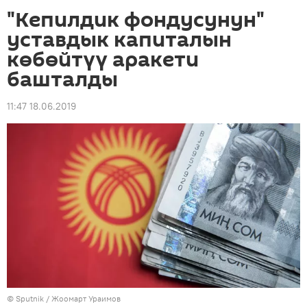
"Кепилдик фондусунун"
уставдык капиталын
көбөйтүү аракети
башталды
11:47 18.06.2019
©
Sputnik
/ Жоомарт Ураимов