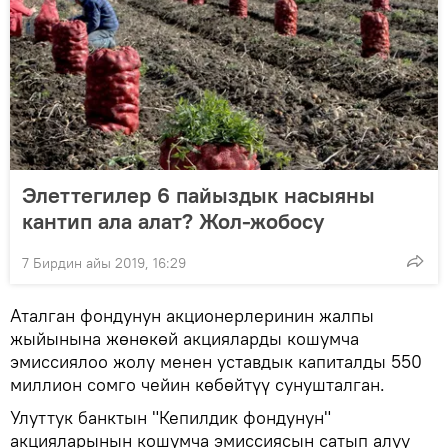
Элеттегилер 6 пайыздык насыяны
кантип ала алат? Жол-жобосу
7 Бирдин айы 2019, 16:29
Аталган фондунун акционерлеринин жалпы
жыйынына жөнөкөй акцияларды кошумча
эмиссиялоо жолу менен уставдык капиталды 550
миллион сомго чейин көбөйтүү сунушталган.
Улуттук банктын "Кепилдик фондунун"
акцияларынын кошумча эмиссиясын сатып алуу