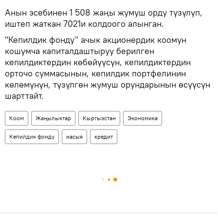
Анын эсебинен 1 508 жаңы жумуш орду түзүлүп,
иштеп жаткан 7021и колдоого алынган.
"Кепилдик фонду" ачык акционердик коомун
кошумча капиталдаштыруу берилген
кепилдиктердин көбөйүүсүн, кепилдиктердин
орточо суммасынын, кепилдик портфелинин
көлөмүнүн, түзүлгөн жумуш орундарынын өсүүсүн
шарттайт.
Коом
Жаңылыктар
Кыргызстан
Экономика
Кепилдик фонду
насыя
кредит