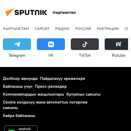
Кыргызстан
КЫРГЫЗСТАН
САЯСАТ
РАДИО
РОССИЯ
МИГРАЦИЯ
СП
Telegram
VK
ТikТоk
Rutube
Долбоор жөнүндө
Пайдалануу эрежелери
Байланыш үчүн
Пресс-релиздер
Компаниялардын жаңылыктары
Купуялык саясаты
Cookie колдонуу жана автоматтык логирлөө
саясаты
Кайра байланыш