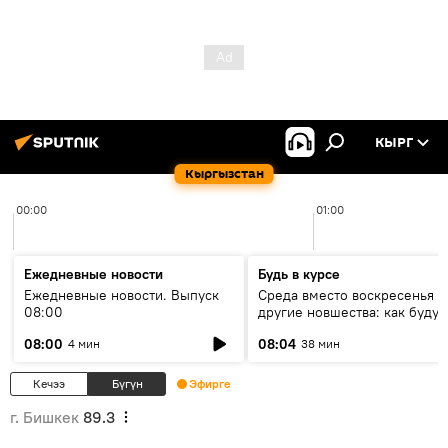
КЫРГ
Кыргызстан
00:00
01:00
Ежедневные новости
Будь в курсе
Ежедневные новости. Выпуск
Среда вместо воскресенья и
08:00
другие новшества: как будут
проходить выборы в КР?
08:00
08:04
4 мин
38 мин
Кечээ
Бүгүн
Эфирге
г. Бишкек
89.3