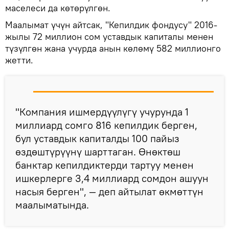
маселеси да көтөрүлгөн.
Маалымат үчүн айтсак, "Кепилдик фондусу" 2016-
жылы 72 миллион сом уставдык капиталы менен
түзүлгөн жана учурда анын көлөмү 582 миллионго
жетти.
"Компания ишмердүүлүгү учурунда 1
миллиард сомго 816 кепилдик берген,
бул уставдык капиталды 100 пайыз
өздөштүрүүнү шарттаган. Өнөктөш
банктар кепилдиктерди тартуу менен
ишкерлерге 3,4 миллиард сомдон ашуун
насыя берген", — деп айтылат өкмөттүн
маалыматында.