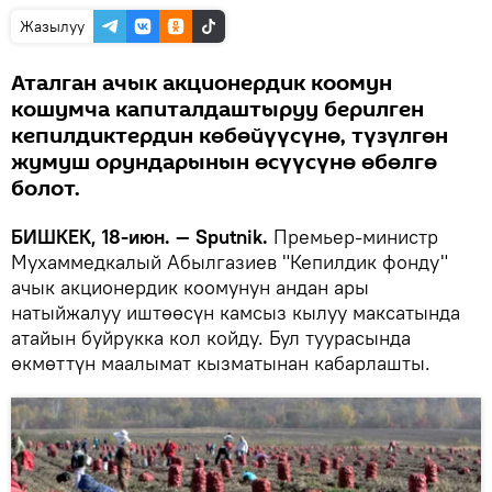
Жазылуу
Аталган ачык акционердик коомун
кошумча капиталдаштыруу берилген
кепилдиктердин көбөйүүсүнө, түзүлгөн
жумуш орундарынын өсүүсүнө өбөлгө
болот.
БИШКЕК, 18-июн. — Sputnik.
Премьер-министр
Мухаммедкалый Абылгазиев "Кепилдик фонду"
ачык акционердик коомунун андан ары
натыйжалуу иштөөсүн камсыз кылуу максатында
атайын буйрукка кол койду. Бул туурасында
өкмөттүн маалымат кызматынан кабарлашты.