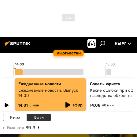
КЫРГ
Кыргызстан
14:00
15:00
Ежедневные новости
Советы юриста
үн
Ежедневные новости. Выпуск
Какие ошибки при оф
14:00
наследства обходятся 
дорого - советы юрист
эфир
14:01
14:06
5 мин
40 мин
Кечээ
Бүгүн
г. Бишкек
89.3