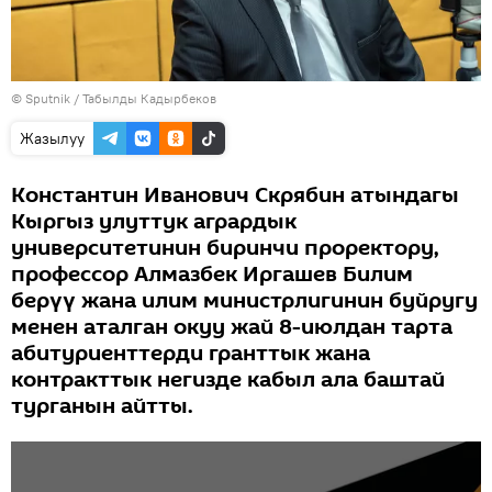
©
Sputnik / Табылды Кадырбеков
Жазылуу
Константин Иванович Скрябин атындагы
Кыргыз улуттук агрардык
университетинин биринчи проректору,
профессор Алмазбек Иргашев Билим
берүү жана илим министрлигинин буйругу
менен аталган окуу жай 8-июлдан тарта
абитуриенттерди гранттык жана
контракттык негизде кабыл ала баштай
турганын айтты.