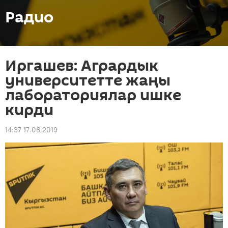
Радио
Иргашев: Агрардык
университетте жаңы
лабораториялар ишке
кирди
14:37 17.06.2019