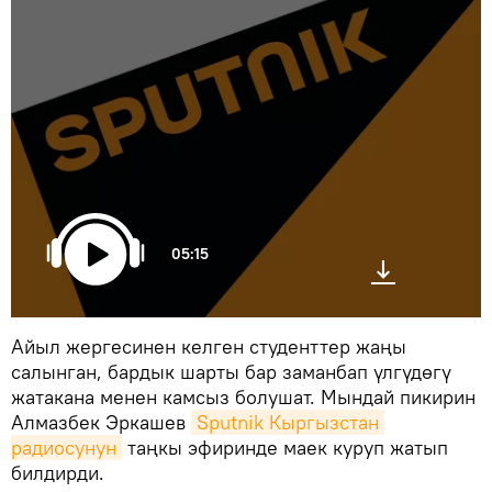
05:15
Айыл жергесинен келген студенттер жаңы
салынган, бардык шарты бар заманбап үлгүдөгү
жатакана менен камсыз болушат. Мындай пикирин
Алмазбек Эркашев
Sputnik Кыргызстан 
радиосунун
таңкы эфиринде маек куруп жатып
билдирди.