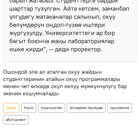
барып жатабыз. Студенттерге бардык
шарттар түзүлгөн. Айта кетсем, заманбап
үлгүдөгү жатаканалар салынып, окуу
бөлүмдөрүн оңдоп-түзөө иштери
жүргүзүлдү. Университеттеги ар бир
багыт боюнча жаңы лабораториялар
ишке кирди", — деди проректор.
Ошондой эле ал аталган окуу жайдын
студенттеринин атайын окуу программалары
менен чет өлкөдө окуп келүү мүмкүнчүлүгү бар
экенин кошумчалады.
Радио
Коом
Кыргызстан
Алмазбек Иргашев
программа
абитуриент