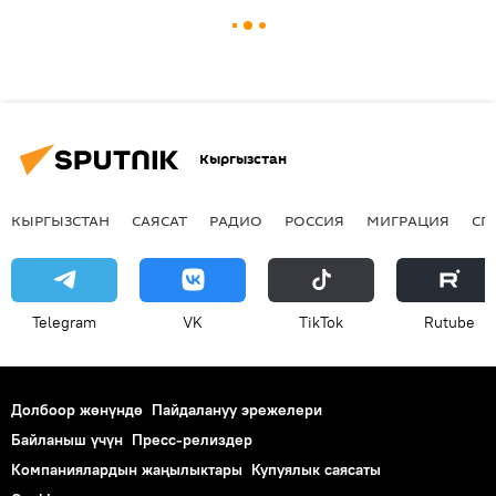
Кыргызстан
КЫРГЫЗСТАН
САЯСАТ
РАДИО
РОССИЯ
МИГРАЦИЯ
СП
Telegram
VK
ТikТоk
Rutube
Долбоор жөнүндө
Пайдалануу эрежелери
Байланыш үчүн
Пресс-релиздер
Компаниялардын жаңылыктары
Купуялык саясаты