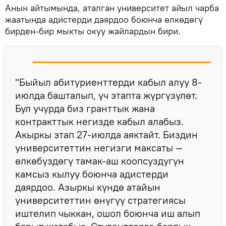
Анын айтымында, аталган университет айыл чарба
жаатында адистерди даярдоо боюнча өлкөдөгү
бирден-бир мыкты окуу жайлардын бири.
"Быйыл абитуриенттерди кабыл алуу 8-
июлда башталып, үч этапта жүргүзүлөт.
Бул учурда биз гранттык жана
контракттык негизде кабыл алабыз.
Акыркы этап 27-июлда аяктайт. Биздин
университеттин негизги максаты —
өлкөбүздөгү тамак-аш коопсуздугун
камсыз кылуу боюнча адистерди
даярдоо. Азыркы күндө атайын
университеттин өнүгүү стратегиясы
иштелип чыккан, ошол боюнча иш алып