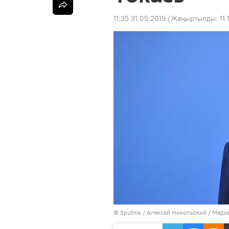
11:35 31.05.2019
(Жаңыртылды:
11
©
Sputnik
/ Алексей Никольский
/
Медиа