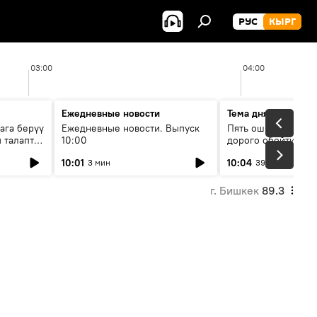
РУС
КЫРГ
03:00
04:00
Ежедневные новости
Тема дня
ага берүү
Ежедневные новости. Выпуск
Пять ошибок котор
 талаптар
10:00
дорого обойтись п
жилья
10:01
10:04
3 мин
39 мин
г. Бишкек
89.3