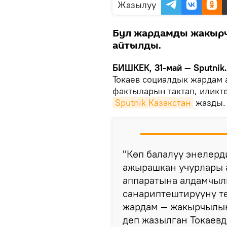
Жазылуу
Бул жардамды жакыр
айтылды.
БИШКЕК, 31-май — Sputnik.
Токаев социалдык жардам
фактыларын тактап, иликте
Sputnik Казакстан
жазды
"Көп балалуу энелерд
ажырашкан учурлары 
аппаратына алдамчыл
санариптештирүүнү т
жардам — жакырчылыкт
деп жазылган Токаевди