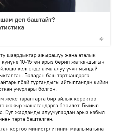
ашам деп баштайт?
атистика
оту шаардыктар ажырашуу жана аталык
н күнүнө 10-15тен арыз берип жаткандыгын
үйлөшө келгенде акча алуу үчүн мындай
ыкталган. Баладан баш тарткандарга
 кайтарылбай тургандыгы айтылгандан кийин
рткан учурлары болгон.
м жеке тараптарга бир айлык керектөө
тө жакыр жашагандарга берилет. Быйыл
с. Бул жардамды алуучулардан арыз кабыл
инен тарта башталган.
ктан коргоо министрлигинин маалыматына