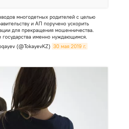
азводов многодетных родителей с целью
авительству и АП поручено ускорить
ации для прекращения мошенничества.
е государства именно нуждающимся.
oqayev (@TokayevKZ)
30 мая 2019 г.