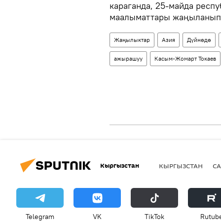
караганда, 25-майда респ
маалыматтары жаңыланып,
Жаңылыктар
Азия
Дүйнөдө
ажырашуу
Касым-Жомарт Токаев
Кыргызстан
КЫРГЫЗСТАН
СА
Telegram
VK
ТikТоk
Rutub