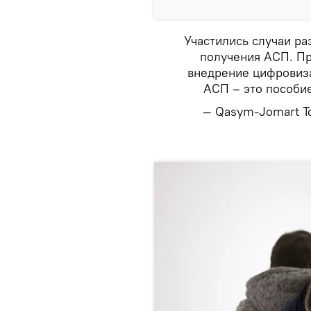
Участились случаи р
получения АСП. Пр
внедрение цифровиз
АСП – это пособи
— Qasym-Jomart T