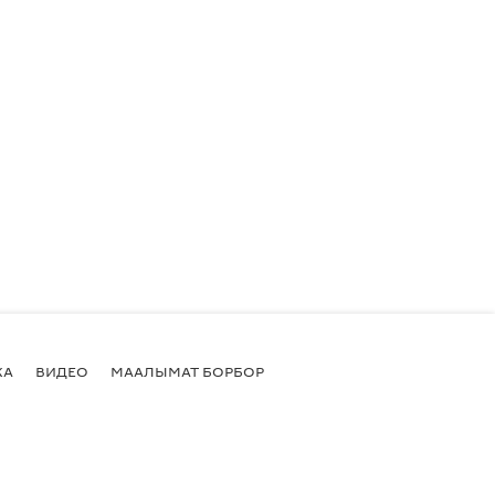
КА
ВИДЕО
МААЛЫМАТ БОРБОР