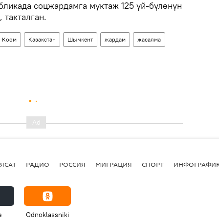
убликада соцжардамга муктаж 125 үй-бүлөнүн
 такталган.
Коом
Казакстан
Шымкент
жардам
жасалма
ЯСАТ
РАДИО
РОССИЯ
МИГРАЦИЯ
СПОРТ
ИНФОГРАФИ
e
Odnoklassniki