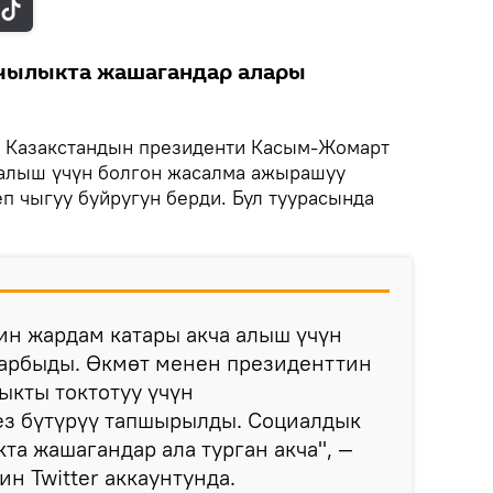
чылыкта жашагандар алары
Казакстандын президенти Касым-Жомарт
 алыш үчүн болгон жасалма ажырашуу
п чыгуу буйругун берди. Бул туурасында
.
ин жардам катары акча алыш үчүн
арбыды. Өкмөт менен президенттин
ыкты токтотуу үчүн
ез бүтүрүү тапшырылды. Социалдык
а жашагандар ала турган акча", —
н Twitter аккаунтунда.