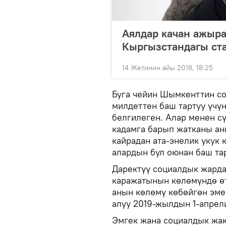
Аялдар качан ажыр
Кыргызстандагы ст
14 Жетинин айы 2018, 18:25
Буга чейин Шымкенттин с
милдеттен баш тартуу үчү
белгилеген. Алар менен с
кадамга барып жатканы ан
кайрадан ата-энелик укук
алардын бул оюнан баш та
Даректүү социалдык жарда
каражатынын көлөмүндө ө
анын көлөмү көбөйгөн эме
алуу 2019-жылдын 1-апрел
Эмгек жана социалдык жа