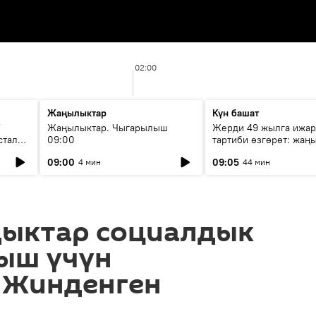
02:00
Жаңылыктар
Күн башат
F
Жаңылыктар. Чыгарылыш
Жерди 49 жылга ижар
стала
09:00
тартиби өзгөрөт: жаңы
эмнени көздөйт?
09:00
09:05
4 мин
44 мин
дыктар социалдык
ыш үчүн
 Жинденген