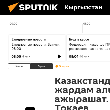
Кыргызстан
00:00
01:00
Ежедневные новости
Будь в курсе
Ежедневные новости. Выпуск
Федерация тхэквондо IT
08:00
рассказала, как команда 
жертвой мошенников
08:00
08:04
4 мин
40 мин
Кечээ
Бүгүн
Эфирге
Казакстан
жардам ал
ажырашат.
Токаев