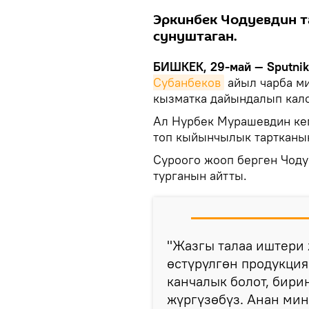
Эркинбек Чодуевдин 
сунуштаган.
БИШКЕК, 29-май — Sputnik
Субанбеков
айыл чарба м
кызматка дайындалып калс
Ал Нурбек Мурашевдин кем
топ кыйынчылык тартканын
Суроого жооп берген Чоду
турганын айтты.
"Жазгы талаа иштери
өстүрүлгөн продукция
канчалык болот, бири
жүргүзөбүз. Анан мин