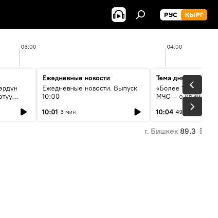
РУС
КЫРГ
03:00
04:00
Ежедневные новости
Тема дня
өрдүн
Ежедневные новости. Выпуск
«Более 1200 сёл в 
отуу
10:00
МЧС — о климате, 
системе оповещен
10:01
10:04
3 мин
49 мин
населения
г. Бишкек
89.3