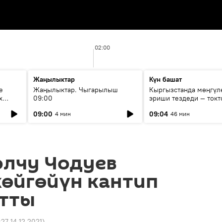
02:00
Жаңылыктар
Күн башат
е
Жаңылыктар. Чыгарылыш
Кыргызстанда мөңгүл
х
09:00
эриши тездеди — токт
мүмкүн эмеспи?
09:00
09:04
4 мин
46 мин
олчу Чодуев
көйгөйүн кантип
йтты
:27 14.12.2021
)