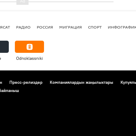
ЯСАТ
РАДИО
РОССИЯ
МИГРАЦИЯ
СПОРТ
ИНФОГРАФИ
e
Odnoklassniki
н
Пресс-релиздер
Компаниялардын жаңылыктары
Купуял
 байланыш