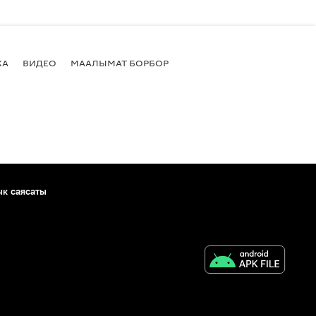
КА
ВИДЕО
МААЛЫМАТ БОРБОР
ык саясаты