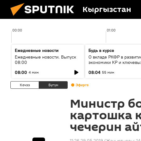
Кыргызстан
00:00
01:00
Ежедневные новости
Будь в курсе
Ежедневные новости. Выпуск
О вкладе РКФР в развити
08:00
экономики КР и ключевы
секторах до 2030 года
08:00
08:04
4 мин
55 мин
Кечээ
Бүгүн
Эфирге
Министр б
картошка 
чечерин а
11:26 29.05.2019
(Жаңыртылды:
14