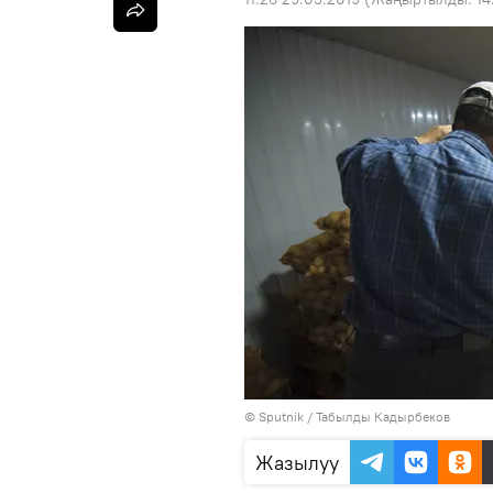
©
Sputnik / Табылды Кадырбеков
Жазылуу