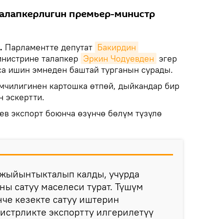
талапкерлигин премьер-министр
.
Парламентте депутат
Бакирдин 
инистрине талапкер
Эркин Чодуевден
эгер
а ишин эмнеден баштай турганын сурады.
чилигинен картошка өтпөй, дыйкандар бир
 эскертти.
ев экспорт боюнча өзүнчө бөлүм түзүлө
 жыйынтыкталып калды, учурда
ны сатуу маселеси турат. Түшүм
нче кезекте сатуу иштерин
истрликте экспортту илгерилетүү