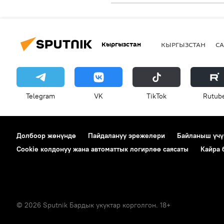
Кыргызстан
КЫРГЫЗСТАН
СА
Telegram
VK
ТikТоk
Rutub
Долбоор жөнүндө
Пайдалануу эрежелери
Байланыш үчү
Cookie колдонуу жана автоматтык логирлөө саясаты
Кайра
© 2026 Sputnik Бардык укуктар корголгон. 18+