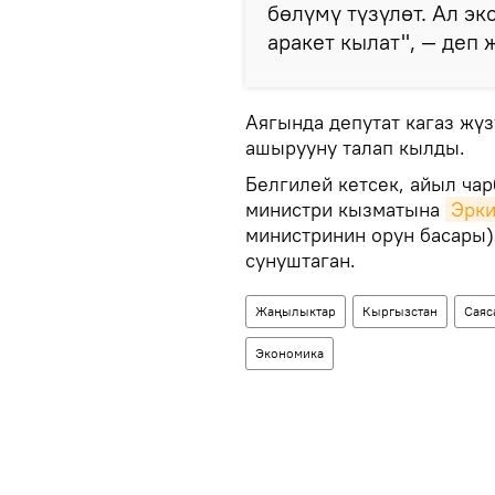
бөлүмү түзүлөт. Ал э
аракет кылат", — деп 
Аягында депутат кагаз жү
ашырууну талап кылды.
Белгилей кетсек, айыл ча
министри кызматына
Эрки
министринин орун басары)
сунуштаган.
Жаңылыктар
Кыргызстан
Саяс
Экономика