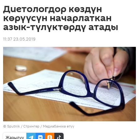
Диетологдор көздүн
көрүүсүн начарлаткан
азык-түлүктөрдү атады
11:37 23.05.2019
©
Sputnik
/ Стрингер
/
Медиабанкка өтүү
Жазылуу