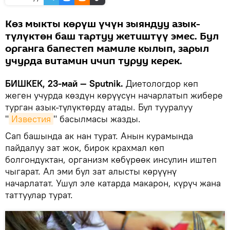
Көз мыкты көрүш үчүн зыяндуу азык-
түлүктөн баш тартуу жетиштүү эмес. Бул
органга бапестеп мамиле кылып, зарыл
учурда витамин ичип туруу керек.
БИШКЕК, 23-май — Sputnik.
Диетологдор көп
жеген учурда көздүн көрүүсүн начарлатып жибере
турган азык-түлүктөрдү атады. Бул тууралуу
"
Известия
" басылмасы жазды.
Сап башында ак нан турат. Анын курамында
пайдалуу зат жок, бирок крахмал көп
болгондуктан, организм көбүрөөк инсулин иштеп
чыгарат. Ал эми бул зат алысты көрүүнү
начарлатат. Ушул эле катарда макарон, күрүч жана
таттуулар турат.