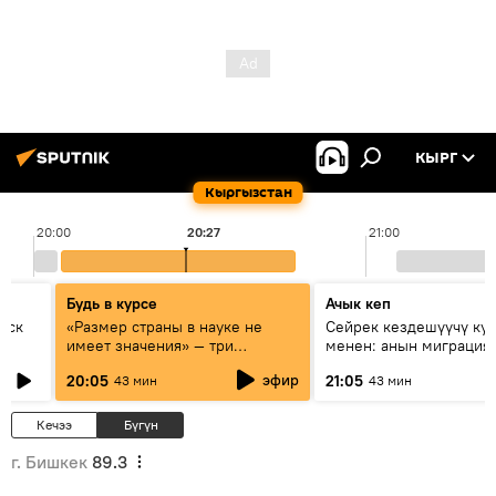
КЫРГ
Кыргызстан
20:00
20:27
21:00
Будь в курсе
Ачык кеп
уск
«Размер страны в науке не
Сейрек кездешүүчү ку
имеет значения» — три
менен: анын миграция
эксперта о сотрудничестве
жолу эмнеден кабар б
эфир
20:05
21:05
43 мин
43 мин
России и Кыргызстана в
образовании и исследованиях
Кечээ
Бүгүн
г. Бишкек
89.3