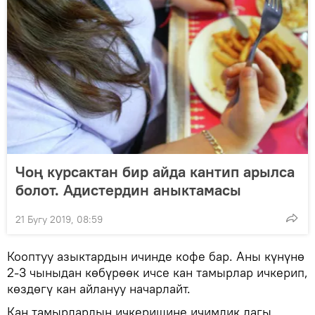
Чоң курсактан бир айда кантип арылса
болот. Адистердин аныктамасы
21 Бугу 2019, 08:59
Кооптуу азыктардын ичинде кофе бар. Аны күнүнө
2-3 чыныдан көбүрөөк ичсе кан тамырлар ичкерип,
көздөгү кан айлануу начарлайт.
Кан тамырлардын ичкеришине ичимдик дагы