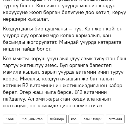
түрткү болот. Көп ичкен учурда мээнин көздүн
көрүүсүнө жооп берген бөлүгүнө доо кетип, көрүү
нервдери кысылат.
Көздүн дагы бир душманы — туз. Көп жеп койгон
учурда суу организмде көпкө кармалып, кан
басымды жогорулатат. Мындай учурда катаракта
илдети пайда болот.
Көз мыкты көрүш үчүн зыяндуу азык-түлүктөн баш
тартуу жетиштүү эмес. Бул органга бапестеп
мамиле кылып, зарыл учурда витамин ичип туруу
керек. Мисалы, көздүн ачышып же бат талып
кетиши В2 витамининин жетишсиздигинен кабар
берет. Эгер жаш чыга берсе, B12 витамини
пайдалуу. Ал эми жарыктан көздү ала качып
жатсаңыз, организмде цинк элементи аз.
Коом
Жаңылыктар
Дүйнөдө
көз
азык-түлүк
витамин