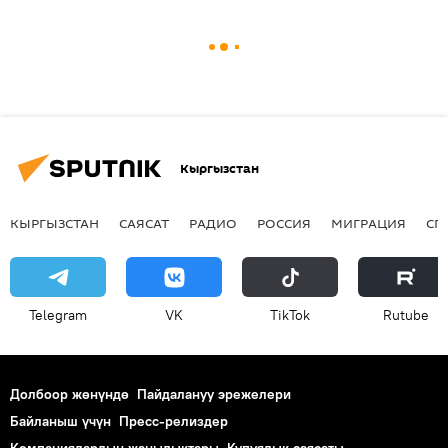
Кыргызстан
КЫРГЫЗСТАН
САЯСАТ
РАДИО
РОССИЯ
МИГРАЦИЯ
СП
Telegram
VK
ТikТоk
Rutube
Долбоор жөнүндө
Пайдалануу эрежелери
Байланыш үчүн
Пресс-релиздер