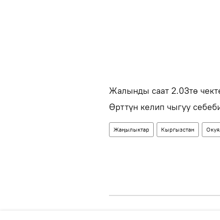
Жалынды саат 2.03тө чект
Өрттүн келип чыгуу себеби
Жаңылыктар
Кыргызстан
Окуя