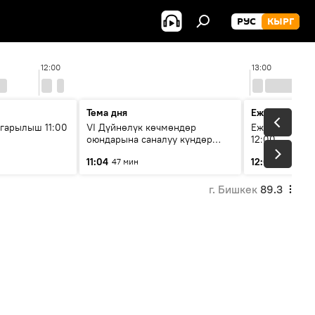
РУС
КЫРГ
12:00
13:00
Тема дня
Ежедневные 
гарылыш 11:00
VI Дүйнөлүк көчмөндөр
Ежедневные н
оюндарына саналуу күндөр
12:00
калды: даярдык иштери кайсы
11:04
12:01
47 мин
3 мин
этапка жетти?
г. Бишкек
89.3