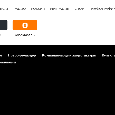
ЯСАТ
РАДИО
РОССИЯ
МИГРАЦИЯ
СПОРТ
ИНФОГРАФИ
e
Odnoklassniki
н
Пресс-релиздер
Компаниялардын жаңылыктары
Купуял
 байланыш