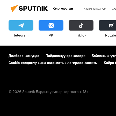
Кыргызстан
КЫРГЫЗСТАН
СА
Telegram
VK
ТikТоk
Rutub
Долбоор жөнүндө
Пайдалануу эрежелери
Байланыш үчү
Cookie колдонуу жана автоматтык логирлөө саясаты
Кайра
© 2026 Sputnik Бардык укуктар корголгон. 18+