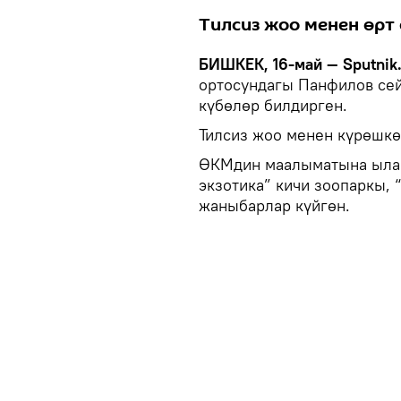
Тилсиз жоо менен өрт
БИШКЕК, 16-май — Sputnik
ортосундагы Панфилов сей
күбөлөр билдирген.
Тилсиз жоо менен күрөшкөн
ӨКМдин маалыматына ылай
экзотика” кичи зоопаркы,
жаныбарлар күйгөн.