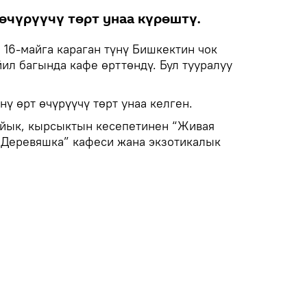
 өчүрүүчү төрт унаа күрөштү.
.
16-майга караган түнү Бишкектин чок
ил багында кафе өрттөндү. Бул тууралуу
ү өрт өчүрүүчү төрт унаа келген.
ык, кырсыктын кесепетинен “Живая
 “Деревяшка” кафеси жана экзотикалык