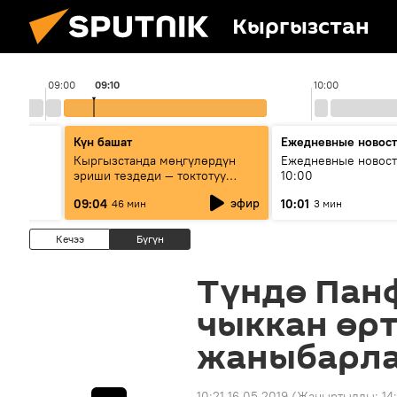
Кыргызстан
09:00
09:10
10:00
Күн башат
Ежедневные новос
лыш
Кыргызстанда мөңгүлөрдүн
Ежедневные новост
эриши тездеди — токтотуу
10:00
мүмкүн эмеспи?
эфир
09:04
10:01
46 мин
3 мин
Кечээ
Бүгүн
Түндө Пан
чыккан өр
жаныбарлар
10:21 16.05.2019
(Жаңыртылды:
14