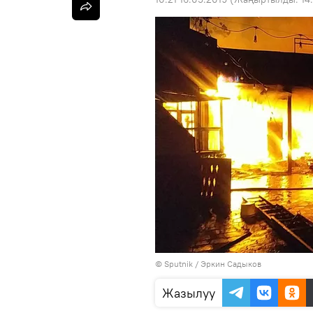
©
Sputnik
/ Эркин Садыков
Жазылуу