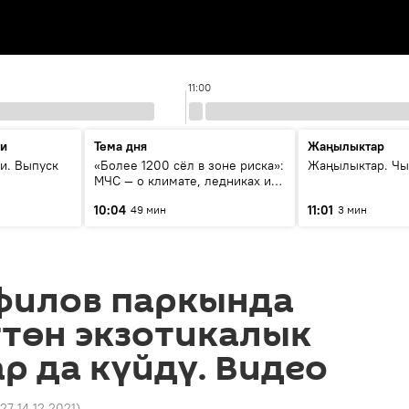
11:00
ти
Тема дня
Жаңылыктар
и. Выпуск
«Более 1200 сёл в зоне риска»:
Жаңылыктар. Чы
МЧС — о климате, ледниках и
системе оповещения
10:04
11:01
49 мин
3 мин
населения
филов паркында
ттөн экзотикалык
 да күйдү. Видео
:27 14.12.2021
)