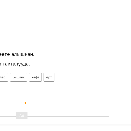
өөгө алышкан.
 такталууда.
лар
Бишкек
кафе
өрт