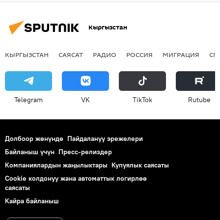
Кыргызстан
КЫРГЫЗСТАН
САЯСАТ
РАДИО
РОССИЯ
МИГРАЦИЯ
СП
Telegram
VK
ТikТоk
Rutube
Долбоор жөнүндө
Пайдалануу эрежелери
Байланыш үчүн
Пресс-релиздер
Компаниялардын жаңылыктары
Купуялык саясаты
Cookie колдонуу жана автоматтык логирлөө
саясаты
Кайра байланыш