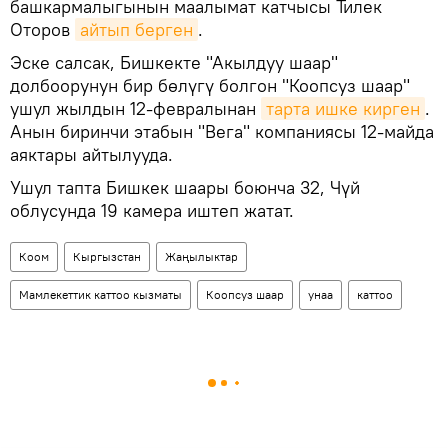
башкармалыгынын маалымат катчысы Тилек
Оторов
айтып берген
.
Эске салсак, Бишкекте "Акылдуу шаар"
долбоорунун бир бөлүгү болгон "Коопсуз шаар"
ушул жылдын 12-февралынан
тарта ишке кирген
.
Анын биринчи этабын "Вега" компаниясы 12-майда
аяктары айтылууда.
Ушул тапта Бишкек шаары боюнча 32, Чүй
облусунда 19 камера иштеп жатат.
Коом
Кыргызстан
Жаңылыктар
Мамлекеттик каттоо кызматы
Коопсуз шаар
унаа
каттоо