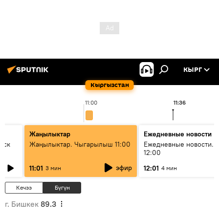
КЫРГ
Кыргызстан
11:00
11:36
Жаңылыктар
Ежедневные новости
уск
Жаңылыктар. Чыгарылыш 11:00
Ежедневные новости. 
12:00
эфир
11:01
12:01
3 мин
4 мин
Кечээ
Бүгүн
г. Бишкек
89.3