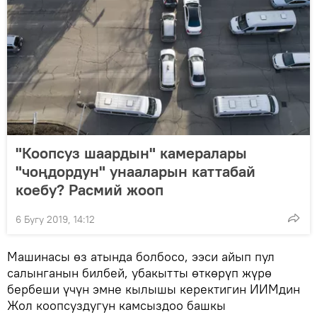
"Коопсуз шаардын" камералары
"чоңдордун" унааларын каттабай
коебу? Расмий жооп
6 Бугу 2019, 14:12
Машинасы өз атында болбосо, ээси айып пул
салынганын билбей, убакытты өткөрүп жүрө
бербеши үчүн эмне кылышы керектигин ИИМдин
Жол коопсуздугун камсыздоо башкы