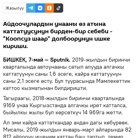
Жазылуу
Айдоочулардын унааны өз атына
каттатуусунун бирден-бир себеби -
"Коопсуз шаар" долбоорунун ишке
кириши.
БИШКЕК, 7-май — Sputnik.
2019-жылдын биринчи
кварталында автоунааны сатып алууда алгачкы
каттатуунун саны 1,6 эсеге, кайра каттатуунун
саны 2,1 эсеге өстү. Бул туурасында Мамлекеттик
каттоо кызматынан билдиришти.
Тагыраагы, 2018-жылдын биринчи кварталында
9169 унаа Кыргызстанда алгачкы ирет катталса,
быйылкы жылы бул көрсөткүч 14 969га жетти.
Ал эми кайра каттаткандар андан дагы көбүрөөк.
Мисалы, 2019-жылдын январь-март айларында 82
812 айдоочу ишеним каттан баш тартып, темир