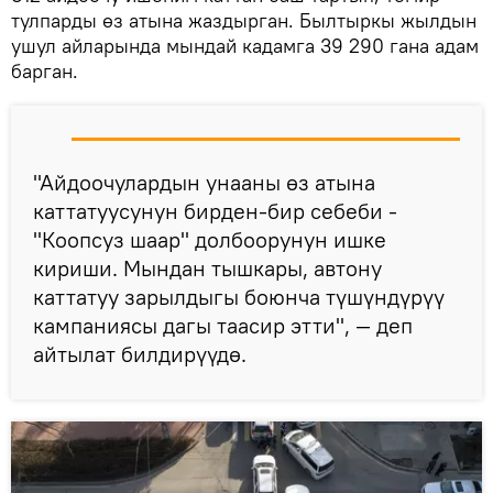
тулпарды өз атына жаздырган. Былтыркы жылдын
ушул айларында мындай кадамга 39 290 гана адам
барган.
"Айдоочулардын унааны өз атына
каттатуусунун бирден-бир себеби -
"Коопсуз шаар" долбоорунун ишке
кириши. Мындан тышкары, автону
каттатуу зарылдыгы боюнча түшүндүрүү
кампаниясы дагы таасир этти", — деп
айтылат билдирүүдө.