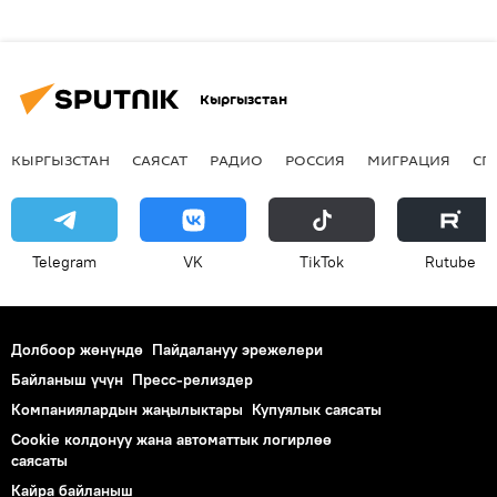
Кыргызстан
КЫРГЫЗСТАН
САЯСАТ
РАДИО
РОССИЯ
МИГРАЦИЯ
СП
Telegram
VK
ТikТоk
Rutube
Долбоор жөнүндө
Пайдалануу эрежелери
Байланыш үчүн
Пресс-релиздер
Компаниялардын жаңылыктары
Купуялык саясаты
Cookie колдонуу жана автоматтык логирлөө
саясаты
Кайра байланыш