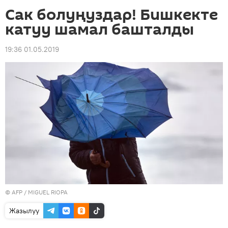
Сак болуңуздар! Бишкекте
катуу шамал башталды
19:36 01.05.2019
©
AFP
/ MIGUEL RIOPA
Жазылуу