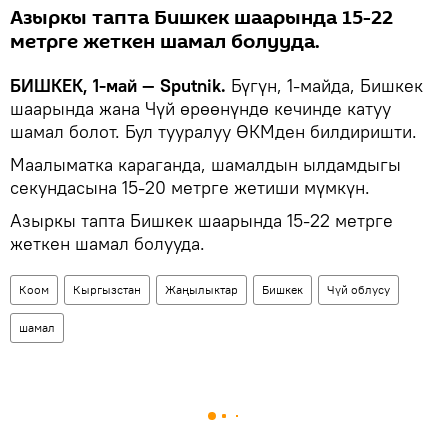
Азыркы тапта Бишкек шаарында 15-22
метрге жеткен шамал болууда.
БИШКЕК, 1-май — Sputnik.
Бүгүн, 1-майда, Бишкек
шаарында жана Чүй өрөөнүндө кечинде катуу
шамал болот. Бул тууралуу ӨКМден билдиришти.
Маалыматка караганда, шамалдын ылдамдыгы
секундасына 15-20 метрге жетиши мүмкүн.
Азыркы тапта Бишкек шаарында 15-22 метрге
жеткен шамал болууда.
Коом
Кыргызстан
Жаңылыктар
Бишкек
Чүй облусу
шамал