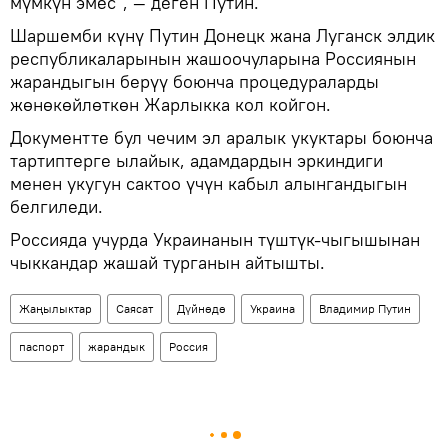
мүмкүн эмес", — деген Путин.
Шаршемби күнү Путин Донецк жана Луганск элдик
республикаларынын жашоочуларына Россиянын
жарандыгын берүү боюнча процедураларды
жөнөкөйлөткөн Жарлыкка кол койгон.
Документте бул чечим эл аралык укуктары боюнча
тартиптерге ылайык, адамдардын эркиндиги
менен укугун сактоо үчүн кабыл алынгандыгын
белгиледи.
Россияда учурда Украинанын түштүк-чыгышынан
чыккандар жашай турганын айтышты.
Жаңылыктар
Саясат
Дүйнөдө
Украина
Владимир Путин
паспорт
жарандык
Россия