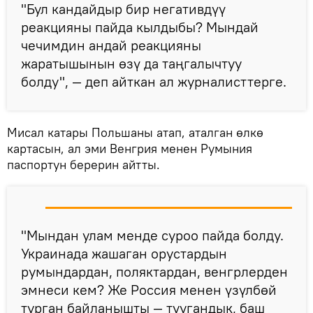
"Бул кандайдыр бир негативдүү
реакцияны пайда кылдыбы? Мындай
чечимдин андай реакцияны
жаратышынын өзү да таңгалычтуу
болду", — деп айткан ал журналисттерге.
Мисал катары Польшаны атап, аталган өлкө
картасын, ал эми Венгрия менен Румыния
паспортун берерин айтты.
"Мындан улам менде суроо пайда болду.
Украинада жашаган орустардын
румындардан, поляктардан, венгрлерден
эмнеси кем? Же Россия менен үзүлбөй
турган байланышты — туугандык, баш