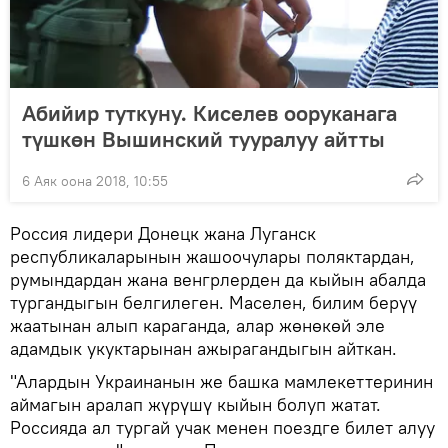
Абийир туткуну. Киселев ооруканага
түшкөн Вышинский тууралуу айтты
6 Аяк оона 2018, 10:55
Россия лидери Донецк жана Луганск
республикаларынын жашоочулары поляктардан,
румындардан жана венгрлерден да кыйын абалда
тургандыгын белгилеген. Маселен, билим берүү
жаатынан алып караганда, алар жөнөкөй эле
адамдык укуктарынан ажырагандыгын айткан.
"Алардын Украинанын же башка мамлекеттеринин
аймагын аралап жүрүшү кыйын болуп жатат.
Россияда ал тургай учак менен поездге билет алуу