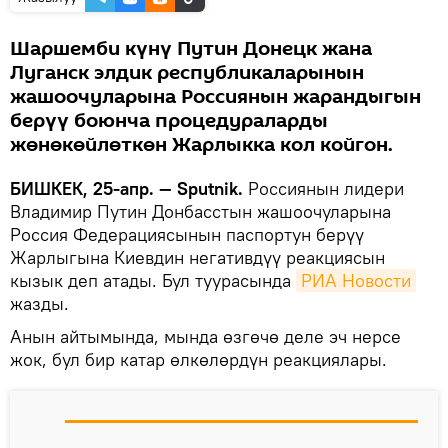
Шаршемби күнү Путин Донецк жана
Луганск элдик республикаларынын
жашоочуларына Россиянын жарандыгын
берүү боюнча процедураларды
жөнөкөйлөткөн Жарлыкка кол койгон.
БИШКЕК, 25-апр. — Sputnik.
Россиянын лидери
Владимир Путин Донбасстын жашоочуларына
Россия Федерациясынын паспортун берүү
Жарлыгына Киевдин негативдүү реакциясын
кызык деп атады. Бул туурасында
РИА Новости
жазды.
Анын айтымында, мында өзгөчө деле эч нерсе
жок, бул бир катар өлкөлөрдүн реакциялары.