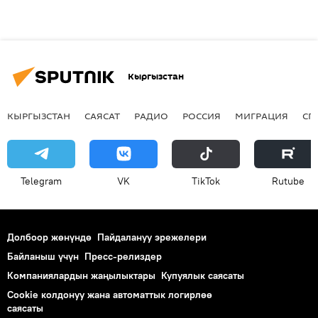
Кыргызстан
КЫРГЫЗСТАН
САЯСАТ
РАДИО
РОССИЯ
МИГРАЦИЯ
СП
Telegram
VK
ТikТоk
Rutube
Долбоор жөнүндө
Пайдалануу эрежелери
Байланыш үчүн
Пресс-релиздер
Компаниялардын жаңылыктары
Купуялык саясаты
Cookie колдонуу жана автоматтык логирлөө
саясаты