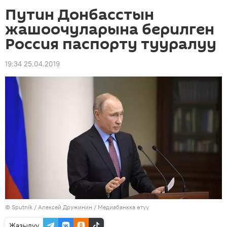
Путин Донбасстын
жашоочуларына берилген
Россия паспорту тууралуу
19:34 25.04.2019
©
Sputnik
/ Алексей Дружинин
/
Медиабанкка өтүү
Жазылуу