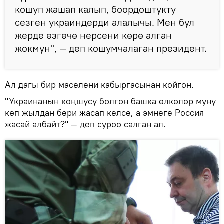
кошуп жашап калып, боордоштукту
сезген украиндерди алалычы. Мен бул
жерде өзгөчө нерсени көрө алган
жокмун", — деп кошумчалаган президент.
Ал дагы бир маселени кабыргасынан койгон.
"Украинанын коңшусу болгон башка өлкөлөр муну
көп жылдан бери жасап келсе, а эмнеге Россия
жасай албайт?" — деп суроо салган ал.