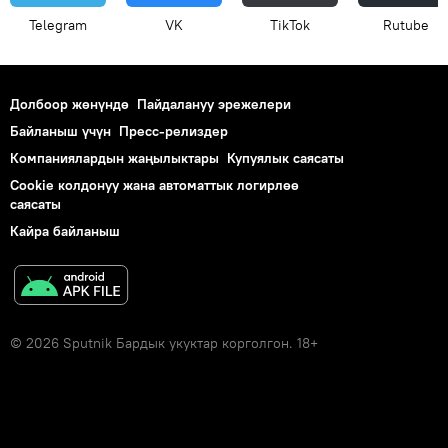
Telegram
VK
ТikТоk
Rutube
Долбоор жөнүндө
Пайдалануу эрежелери
Байланыш үчүн
Пресс-релиздер
Компаниялардын жаңылыктары
Купуялык саясаты
Cookie колдонуу жана автоматтык логирлөө
саясаты
Кайра байланыш
© 2026 Sputnik Бардык укуктар корголгон. 18+