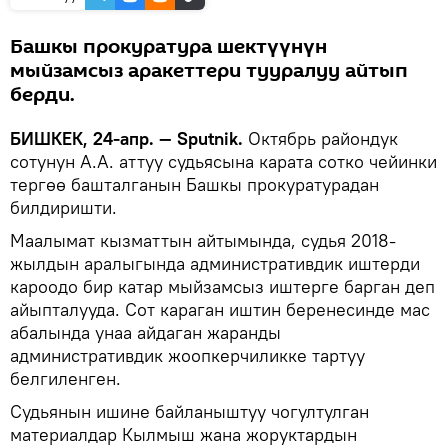
Башкы прокуратура шектүүнүн
мыйзамсыз аракеттери тууралуу айтып
берди.
БИШКЕК, 24-апр. — Sputnik.
Октябрь райондук
сотунун А.А. аттуу судьясына карата сотко чейинки
тергөө башталганын Башкы прокуратурадан
билдиришти.
Маалымат кызматтын айтымында, судья 2018-
жылдын аралыгында административдик иштерди
кароодо бир катар мыйзамсыз иштерге барган деп
айыпталууда. Сот караган иштин беренесинде мас
абалында унаа айдаган жаранды
административдик жоопкерчиликке тартуу
белгиленген.
Судьянын ишине байланыштуу чогултулган
материалдар Кылмыш жана жоруктардын