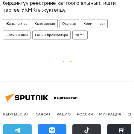
бирдиктүү реестрине каттоого алынып, ишти
тергөө УКМКга жүктөлдү.
Жаңылыктар
Кыргызстан
Окуялар
Коом
сот
кылмыш иши
Башкы прокуратура
УКМК
Кыргызстан
КЫРГЫЗСТАН
САЯСАТ
РАДИО
РОССИЯ
МИГРАЦИЯ
СП