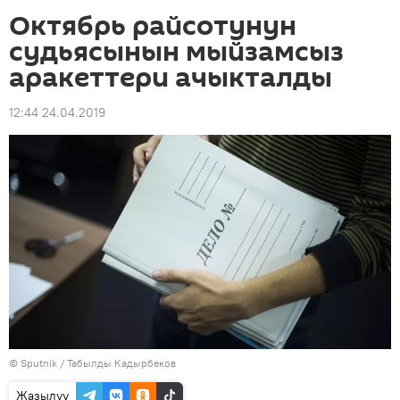
Октябрь райсотунун
судьясынын мыйзамсыз
аракеттери ачыкталды
12:44 24.04.2019
©
Sputnik / Табылды Кадырбеков
Жазылуу