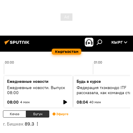
КЫРГ
Кыргызстан
00:00
01:00
Ежедневные новости
Будь в курсе
Ежедневные новости. Выпуск
Федерация тхэквондо ITF
08:00
рассказала, как команда ста
жертвой мошенников
08:00
08:04
4 мин
40 мин
Кечээ
Бүгүн
Эфирге
г. Бишкек
89.3