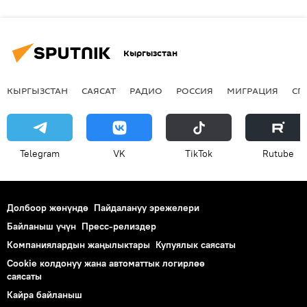
Кыргызстан
КЫРГЫЗСТАН
САЯСАТ
РАДИО
РОССИЯ
МИГРАЦИЯ
СП
Telegram
VK
ТikТоk
Rutube
Долбоор жөнүндө
Пайдалануу эрежелери
Байланыш үчүн
Пресс-релиздер
Компаниялардын жаңылыктары
Купуялык саясаты
Cookie колдонуу жана автоматтык логирлөө
саясаты
Кайра байланыш