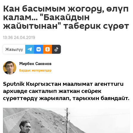
Кан басымым жогору, өлүп
калам... "Бакайдын
жайытынан" таберик сүрөт
13:36 24.04.2019
Жазылуу
Мирбек Сакенов
Бардык материалдар
Sputnik Кыргызстан маалымат агенттиги
архивде сакталып жаткан сейрек
сүрөттөрдү жарыялап, тарыхын баяндайт.