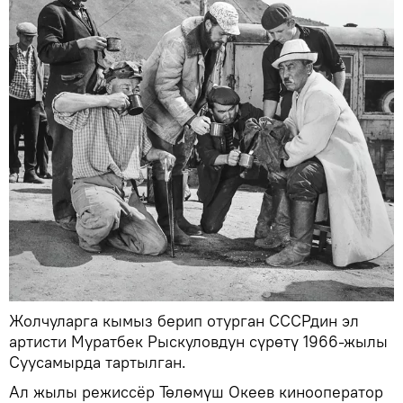
Жолчуларга кымыз берип отурган СССРдин эл
артисти Муратбек Рыскуловдун сүрөтү 1966-жылы
Суусамырда тартылган.
Ал жылы режиссёр Төлөмүш Океев кинооператор