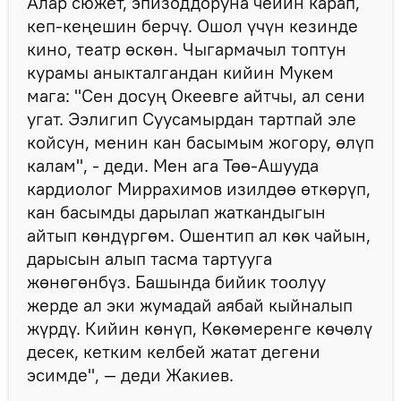
Алар сюжет, эпизоддоруна чейин карап,
кеп-кеңешин берчү. Ошол үчүн кезинде
кино, театр өскөн. Чыгармачыл топтун
курамы аныкталгандан кийин Мукем
мага: "Сен досуң Океевге айтчы, ал сени
угат. Ээлигип Суусамырдан тартпай эле
койсун, менин кан басымым жогору, өлүп
калам", - деди. Мен ага Төө-Ашууда
кардиолог Миррахимов изилдөө өткөрүп,
кан басымды дарылап жаткандыгын
айтып көндүргөм. Ошентип ал көк чайын,
дарысын алып тасма тартууга
жөнөгөнбүз. Башында бийик тоолуу
жерде ал эки жумадай аябай кыйналып
жүрдү. Кийин көнүп, Көкөмеренге көчөлү
десек, кетким келбей жатат дегени
эсимде", — деди Жакиев.