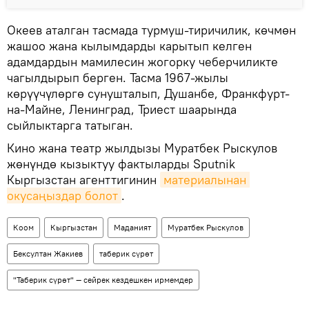
Океев аталган тасмада турмуш-тиричилик, көчмөн
жашоо жана кылымдарды карытып келген
адамдардын мамилесин жогорку чеберчиликте
чагылдырып берген. Тасма 1967-жылы
көрүүчүлөргө сунушталып, Душанбе, Франкфурт-
на-Майне, Ленинград, Триест шаарында
сыйлыктарга татыган.
Кино жана театр жылдызы Муратбек Рыскулов
жөнүндө кызыктуу фактыларды Sputnik
Кыргызстан агенттигинин
материалынан 
окусаңыздар болот
.
Коом
Кыргызстан
Маданият
Муратбек Рыскулов
Бексултан Жакиев
таберик сүрөт
"Таберик сүрөт" — сейрек кездешкен ирмемдер