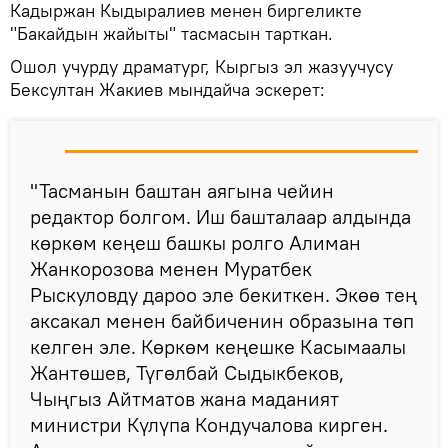
Кадыржан Кыдыралиев менен биргеликте
"Бакайдын жайыты" тасмасын тарткан.
Ошол учурду драматург, Кыргыз эл жазуучусу
Бексултан Жакиев мындайча эскерет:
"Тасманын баштан аягына чейин
редактор болгом. Иш башталаар алдында
көркөм кеңеш башкы ролго Алиман
Жанкорозова менен Муратбек
Рыскуловду дароо эле бекиткен. Экөө тең
аксакал менен байбиченин образына төп
келген эле. Көркөм кеңешке Касымаалы
Жантөшев, Түгөлбай Сыдыкбеков,
Чыңгыз Айтматов жана маданият
министри Күлүпа Кондучалова кирген.