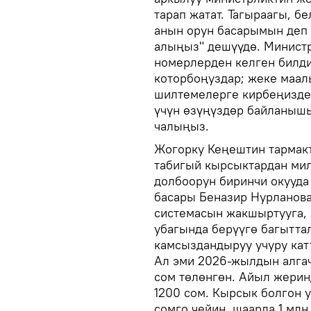
тарап жатат. Тагыраагы, 
анын орун басарымын деп
алыңыз" дешүүдө. Министр
номерлерден келген билди
которбоңуздар; жеке маа
шилтемелерге кирбеңиздер
үчүн өзүңүздөр байланышы
чалыңыз.
Жогорку Кеңештин тармакт
табигый кырсыктардан ми
долбоорун биринчи окууда
басары Беназир Нурланов
системасын жакшыртууга, 
убагында берүүгө багытта
камсыздандыруу учуру кат
Ал эми 2026-жылдын алгач
сом төлөнгөн. Айыл жерин
1200 сом. Кырсык болгон 
сомго чейин, шаарда 1 млн