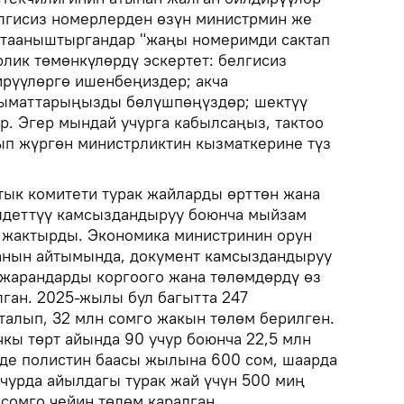
белгисиз номерлерден өзүн министрмин же
 тааныштыргандар "жаңы номеримди сактап
лик төмөнкүлөрдү эскертет: белгисиз
рүүлөргө ишенбеңиздер; акча
лыматтарыңызды бөлүшпөңүздөр; шектүү
. Эгер мындай учурга кабылсаңыз, тактоо
п жүргөн министрликтин кызматкерине түз
ык комитети турак жайларды өрттөн жана
лдеттүү камсыздандыруу боюнча мыйзам
 жактырды. Экономика министринин орун
анын айтымында, документ камсыздандыруу
жарандарды коргоого жана төлөмдөрдү өз
лган. 2025-жылы бул багытта 247
талып, 32 млн сомго жакын төлөм берилген.
кы төрт айында 90 учур боюнча 22,5 млн
де полистин баасы жылына 600 сом, шаарда
учурда айылдагы турак жай үчүн 500 миң
 сомго чейин төлөм каралган.