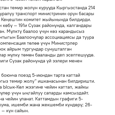
тан темир жолун курууда Кыргызстанда 214
тууралуу транспорт министринин орун басары
у Кеңештин комитет жыйынында билдирди.
 көбү — 191и Сузак районунда, калгандары
н. Мүлктү баалоо үчүн көз карандысыз
тыгын Баалоочулар ассоциациясы да туура
компенсация төлөө үчүн Министрлер
рок айрым тургундар сунушталган
лар мүлкү төмөн бааланды деп эсептешүүдө.
лиги Сузак районунда үй ээлери менен
боюнча поезд 5-июндан тарта каттай
ыргыз темир жолу" ишканасынан билдиришти.
а Ысык-Көл жээгине чейин каттап, жайкы
чүлөр үчүн ыңгайлуу сапарды камсыздайт.
а чейин уланат. Каттамдын графиги 5-
жума, ишемби жана жекшемби күндөрү; 26-
 — күн сайын.