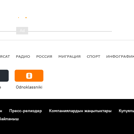
ЯСАТ
РАДИО
РОССИЯ
МИГРАЦИЯ
СПОРТ
ИНФОГРАФИ
e
Odnoklassniki
н
Пресс-релиздер
Компаниялардын жаңылыктары
Купуял
 байланыш