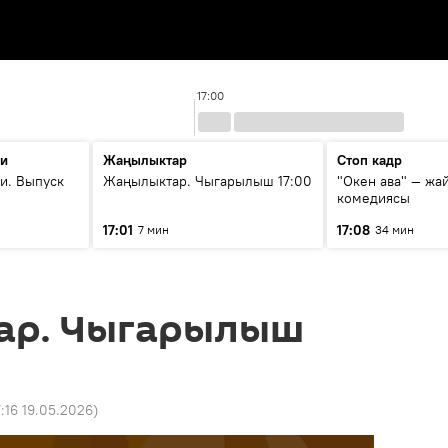
17:00
ти
Жаңылыктар
Стоп кадр
и. Выпуск
Жаңылыктар. Чыгарылыш 17:00
"Окен ава" — жа
комедиясы
17:01
17:08
7 мин
34 мин
ар. Чыгарылыш
7:16 19.05.2026
)