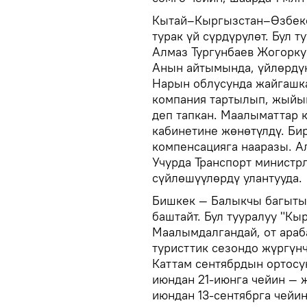
Кытай–Кыргызстан–Өзбекс
турак үй сүрдүрүлөт. Бул 
Алмаз Тургунбаев Жогорк
Анын айтымында, үйлөрдүн
Нарын облусунда жайгашка
компания тартылып, жыйын
деп тапкан. Маалыматтар 
кабинетине жөнөтүлдү. Би
компенсацияга нааразы. А
Учурда Транспорт министр
сүйлөшүүлөрдү улантууда.
Бишкек — Балыкчы багыты 
баштайт. Бул тууралуу "К
Маалымдалгандай, от араб
туристтик сезондо жүргүн
Каттам сентябрдын ортосун
июндан 21-июнга чейин — 
июндан 13-сентябрга чейин