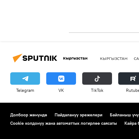
Кыргызстан
КЫРГЫЗСТАН
СА
Telegram
VK
ТikТоk
Rutub
Долбоор жөнүндө
Пайдалануу эрежелери
Байланыш үчү
Cookie колдонуу жана автоматтык логирлөө саясаты
Кайра