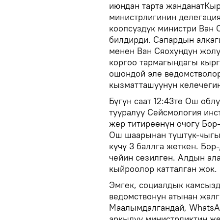
июндан тарта жанданатКыр
министрлигинин делегаци
коопсуздук министри Ван 
билдирди. Сапардын алкаг
менен Ван Сяохундун жолу
коргоо тармагындагы кыр
ошондой эле ведомстволор
кызматташуунун келечегин
Бүгүн саат 12:43тө Ош обл
тууралуу Сейсмология инс
жер титирөөнүн очогу Бор
Ош шаарынан түштүк-чыгы
күчү 3 баллга жеткен. Бо
чейин сезилген. Алдын ал
кыйроолор катталган жок.
Эмгек, социалдык камсыз
ведомствонун атынан жалг
Маалымдалгандай, WhatsA
аркылуу министрликтин же