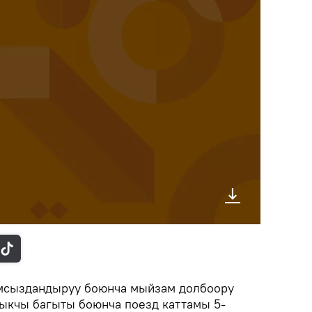
амсыздандыруу боюнча мыйзам долбоору
кчы багыты боюнча поезд каттамы 5-