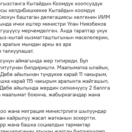
гызстанга Кытайдын Коомдук коопсуздук
ясы келдиБишкекке Кытайдын коомдук
Сяохун баштаган делегациясы келгенин ИИМ
ында ички иштер министри Улан Ниязбеков
гушуусу мерчемделген. Анда тараптар укук
гыз-кытай кызматташтыгынын маселелерин,
 аралык мындан аркы өз ара
 талкуулашат.
усунун аймагында жер титиреди. Бул
титутунан билдиришти. Маалыматка ылайык,
-Дөбө айылынан түндүккө карай 11 чакырым,
шка карай 115 чакырым аралыкта жайгашып,
р-Дөбө айылында жердин силкинүүсү 2 баллга
а маалымат боюнча, жабыркагандар жана
доо жана миграция министрлиги шылуундар
ан кайрылуу жасап жатканын эскертти.
pp жана башка социалдык тармактар
текчилигинин атынан жалган билдирүүлөр