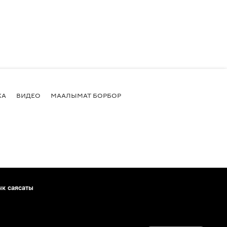
КА
ВИДЕО
МААЛЫМАТ БОРБОР
ык саясаты