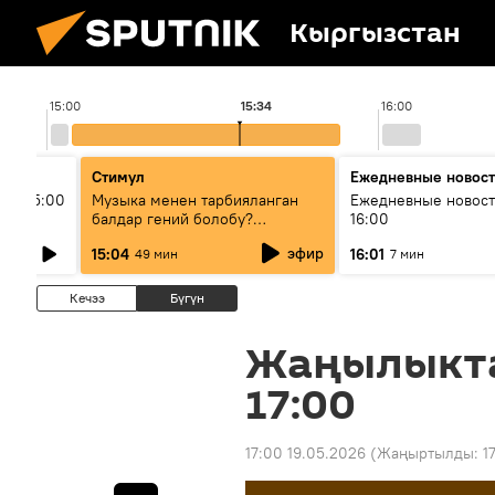
Кыргызстан
15:00
15:34
16:00
Стимул
Ежедневные новос
ыш 15:00
Музыка менен тарбияланган
Ежедневные новост
балдар гений болобу?
16:00
Кыргыздын жашоосунда
эфир
15:04
16:01
49 мин
7 мин
музыканын орду
Кечээ
Бүгүн
Жаңылыкт
17:00
17:00 19.05.2026
(Жаңыртылды:
1