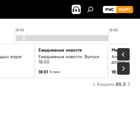
РУС
КЫРГ
18:00
19:00
Ежедневные новости
Меняющие м
йдын элдик
Ежедневные новости. Выпуск
Аскар Салымб
18:00
должен пост
совершенство
18:01
18:06
5 мин
54 мин
г. Бишкек
89.3