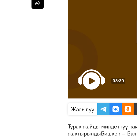
03:30
Жазылуу
Турак жайды милдеттүү к
жактырылдыБишкек — Балы