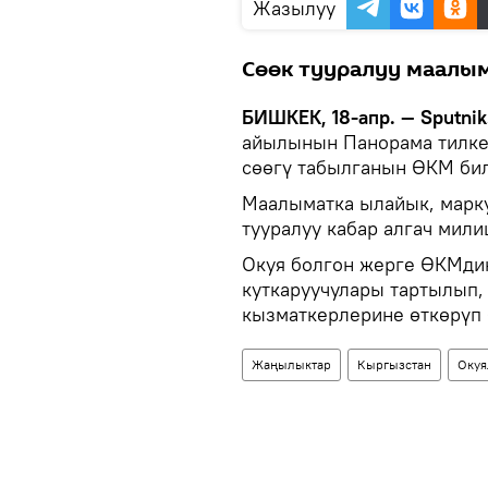
Жазылуу
Сөөк тууралуу маалым
БИШКЕК, 18-апр. — Sputnik
айылынын Панорама тилке
сөөгү табылганын ӨКМ би
Маалыматка ылайык, марку
тууралуу кабар алгач мили
Окуя болгон жерге ӨКМд
куткаруучулары тартылып,
кызматкерлерине өткөрүп
Жаңылыктар
Кыргызстан
Окуя