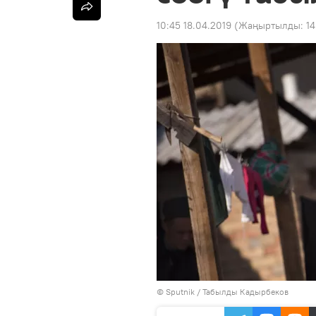
10:45 18.04.2019
(Жаңыртылды:
14
©
Sputnik / Табылды Кадырбеков