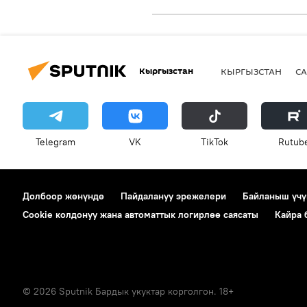
Кыргызстан
КЫРГЫЗСТАН
СА
Telegram
VK
ТikТоk
Rutub
Долбоор жөнүндө
Пайдалануу эрежелери
Байланыш үчү
Cookie колдонуу жана автоматтык логирлөө саясаты
Кайра
© 2026 Sputnik Бардык укуктар корголгон. 18+