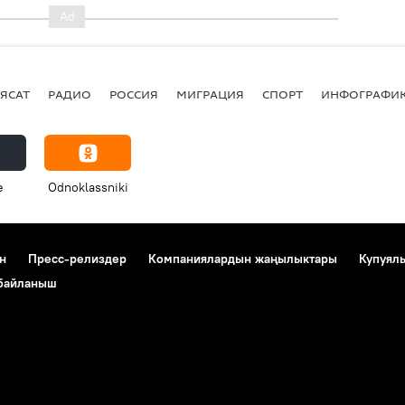
ЯСАТ
РАДИО
РОССИЯ
МИГРАЦИЯ
СПОРТ
ИНФОГРАФИ
e
Odnoklassniki
н
Пресс-релиздер
Компаниялардын жаңылыктары
Купуял
 байланыш