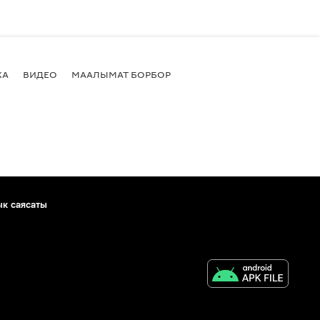
КА
ВИДЕО
МААЛЫМАТ БОРБОР
ык саясаты