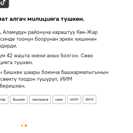
ат алгач милицияга түшкөн.
.
Аламүдүн районуна караштуу Көк-Жар
синде тоонун боорунан эркек кишинин
лдирди.
м 42 жашта экени анык болгон. Сөөк
цияга түшкөн.
ин Бишкек шаары боюнча башкармалыгынын
 сөөктү тоодон түшүрүп, ИИМ
 беришкен.
лар
Бишкек
панорама
сөөк
ИИМ
ӨКМ