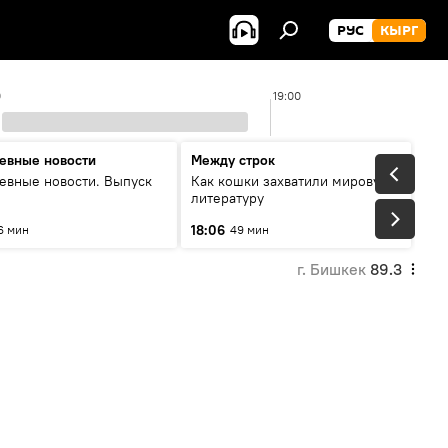
РУС
КЫРГ
0
19:00
евные новости
Между строк
евные новости. Выпуск
Как кошки захватили мировую
литературу
18:06
6 мин
49 мин
г. Бишкек
89.3