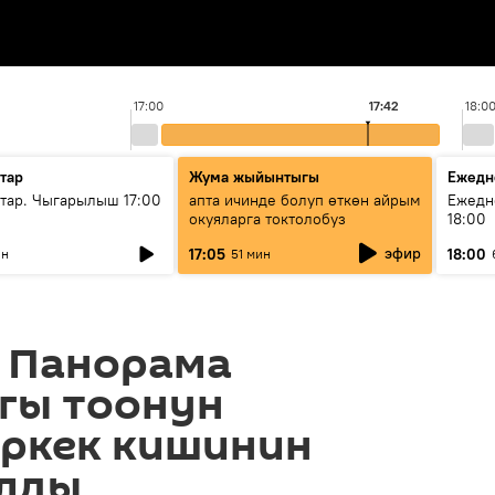
17:00
17:42
18:0
тар
Жума жыйынтыгы
Ежедн
ар. Чыгарылыш 17:00
апта ичинде болуп өткөн айрым
Ежедн
окуяларга токтолобуз
18:00
эфир
17:05
18:00
ин
51 мин
 Панорама
гы тоонун
эркек кишинин
ылды