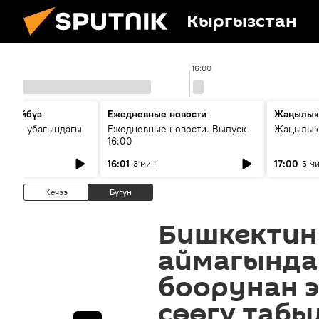
Кыргызстан
16:00
сүйлөйбүз
Ежедневные новости
Жаңылык
 — өз убагындагы
Ежедневные новости. Выпуск
Жаңылыкт
16:00
рологиялык кызмат
16:01
17:00
3 мин
5 м
ндөтүлүүдө
Кечээ
Бүгүн
Бишкектин
аймагында
боорунан 
сөөгү таб