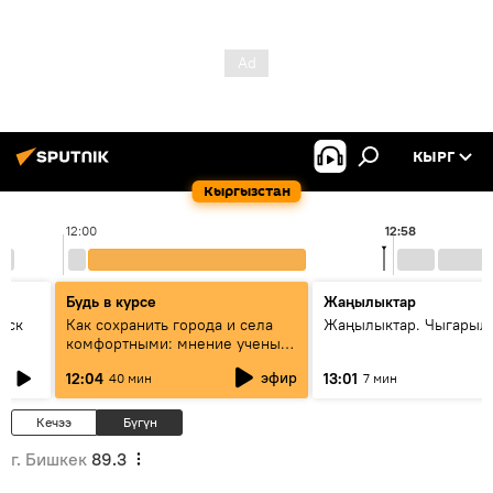
КЫРГ
Кыргызстан
12:00
12:58
Будь в курсе
Жаңылыктар
уск
Как сохранить города и села
Жаңылыктар. Чыгарыл
комфортными: мнение ученых
Евразии
эфир
12:04
13:01
40 мин
7 мин
Кечээ
Бүгүн
г. Бишкек
89.3