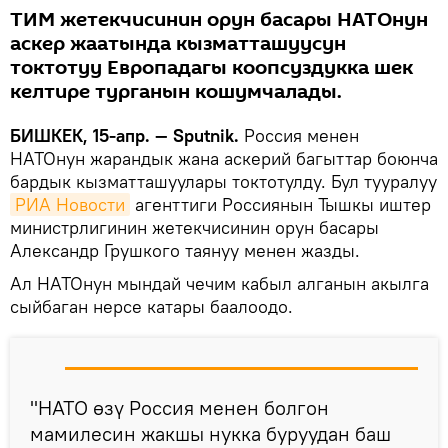
ТИМ жетекчисинин орун басары НАТОнун
аскер жаатында кызматташуусун
токтотуу Европадагы коопсуздукка шек
келтире турганын кошумчалады.
БИШКЕК, 15-апр. — Sputnik.
Россия менен
НАТОнун жарандык жана аскерий багыттар боюнча
бардык кызматташуулары токтотулду. Бул тууралуу
РИА Новости
агенттиги Россиянын Тышкы иштер
министрлигинин жетекчисинин орун басары
Александр Грушкого таянуу менен жазды.
Ал НАТОнун мындай чечим кабыл алганын акылга
сыйбаган нерсе катары баалоодо.
"НАТО өзү Россия менен болгон
мамилесин жакшы нукка буруудан баш