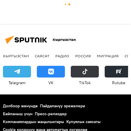
Кыргызстан
КЫРГЫЗСТАН
САЯСАТ
РАДИО
РОССИЯ
МИГРАЦИЯ
СП
Telegram
VK
ТikТоk
Rutube
Долбоор жөнүндө
Пайдалануу эрежелери
Байланыш үчүн
Пресс-релиздер
Компаниялардын жаңылыктары
Купуялык саясаты
Cookie колдонуу жана автоматтык логирлөө