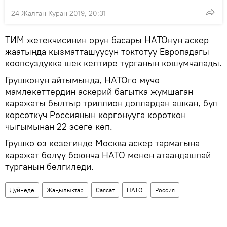
24 Жалган Куран 2019, 20:31
ТИМ жетекчисинин орун басары НАТОнун аскер
жаатында кызматташуусун токтотуу Европадагы
коопсуздукка шек келтире турганын кошумчалады.
Грушконун айтымында, НАТОго мүчө
мамлекеттердин аскерий багытка жумшаган
каражаты былтыр триллион доллардан ашкан, бул
көрсөткүч Россиянын коргонууга короткон
чыгымынан 22 эсеге көп.
Грушко өз кезегинде Москва аскер тармагына
каражат бөлүү боюнча НАТО менен атаандашпай
турганын белгиледи.
Дүйнөдө
Жаңылыктар
Саясат
НАТО
Россия