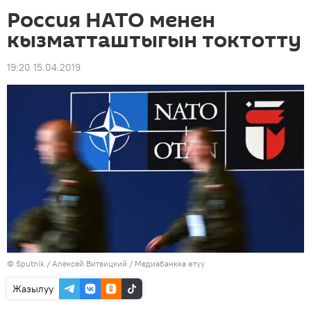
Россия НАТО менен
кызматташтыгын токтотту
19:20 15.04.2019
©
Sputnik
/ Алексей Витвицкий
/
Медиабанкка өтүү
Жазылуу