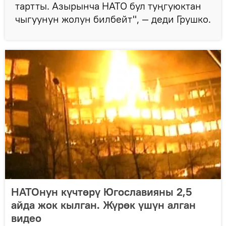
тартты. Азырынча НАТО бул туңгуюктан
чыгуунун жолун билбейт", — деди Грушко.
НАТОнун күчтөрү Югославияны 2,5
айда жок кылган. Жүрөк үшүн алган
видео