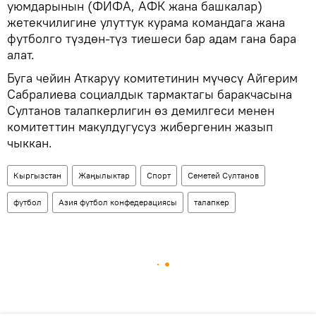
уюмдарынын (ФИФА, АФК жана башкалар)
жетекчилигине улуттук курама командага жана
футболго түздөн-түз тиешеси бар адам гана бара
алат.
Буга чейин Аткаруу комитетинин мүчөсү Айгерим
Сабралиева социалдык тармактагы баракчасына
Султанов талапкерлигин өз демилгеси менен
комитеттин макулдугусуз жибергенин жазып
чыккан.
Кыргызстан
Жаңылыктар
Спорт
Семетей Султанов
футбол
Азия футбол конфедерациясы
талапкер