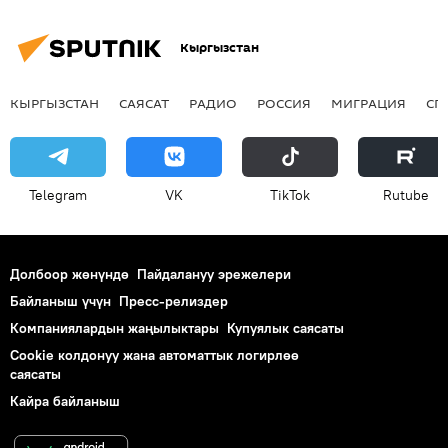
Кыргызстан
КЫРГЫЗСТАН
САЯСАТ
РАДИО
РОССИЯ
МИГРАЦИЯ
СП
Telegram
VK
ТikТоk
Rutube
Долбоор жөнүндө
Пайдалануу эрежелери
Байланыш үчүн
Пресс-релиздер
Компаниялардын жаңылыктары
Купуялык саясаты
Cookie колдонуу жана автоматтык логирлөө
саясаты
Кайра байланыш