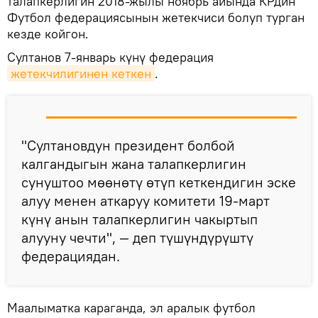
талапкерлигин 2018-жылы ноябрь айында КРдин
Футбол федерациясынын жетекчиси болуп турган
кезде койгон.
Султанов 7-январь күнү федерация
жетекчилигинен кеткен
.
"Султановдун президент болбой
калгандыгын жана талапкерлигин
сунуштоо мөөнөтү өтүп кеткендигин эске
алуу менен аткаруу комитети 19-март
күнү анын талапкерлигин чакыртып
алууну чечти", — деп түшүндүрүштү
федерациядан.
Маалыматка караганда, эл аралык футбол