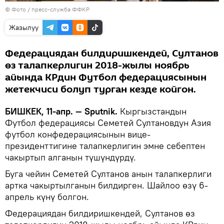
© Фото / пресс-служба ФФКР
Жазылуу
Федерациядан билдиришкендей, Султанов
өз талапкерлигин 2018-жылы ноябрь
айында КРдин Футбол федерациясынын
жетекчиси болуп турган кезде койгон.
БИШКЕК, 11-апр. — Sputnik.
Кыргызстандын
Футбол федерациясы Семетей Султановдун Азия
футбол конфедерациясынын вице-
президенттигине талапкерлигин эмне себептен
чакыртып алганын түшүндүрдү.
Буга чейин Семетей Султанов анын талапкерлиги
артка чакыртылганын билдирген. Шайлоо өзү 6-
апрель күнү болгон.
Федерациядан билдиришкендей, Султанов өз