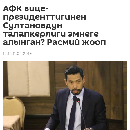
АФК вице-
президенттигинен
Султановдун
талапкерлиги эмнеге
алынган? Расмий жооп
13:16 11.04.2019