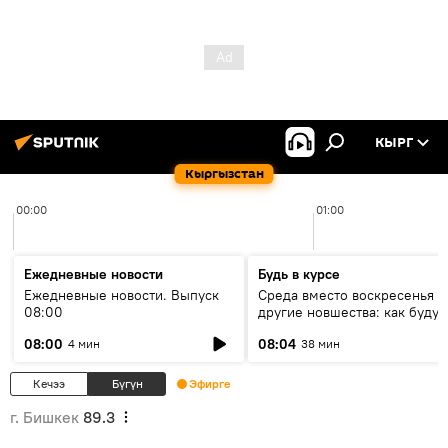
КЫРГ
Кыргызстан
00:00
01:00
Ежедневные новости
Будь в курсе
Ежедневные новости. Выпуск
Среда вместо воскресенья и
08:00
другие новшества: как будут
проходить выборы в КР?
08:00
08:04
4 мин
38 мин
Кечээ
Бүгүн
Эфирге
г. Бишкек
89.3