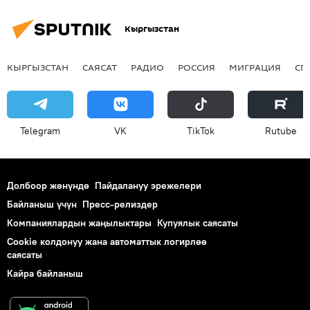
Кыргызстан
КЫРГЫЗСТАН
САЯСАТ
РАДИО
РОССИЯ
МИГРАЦИЯ
СП
Telegram
VK
ТikТоk
Rutube
Долбоор жөнүндө
Пайдалануу эрежелери
Байланыш үчүн
Пресс-релиздер
Компаниялардын жаңылыктары
Купуялык саясаты
Cookie колдонуу жана автоматтык логирлөө
саясаты
Кайра байланыш