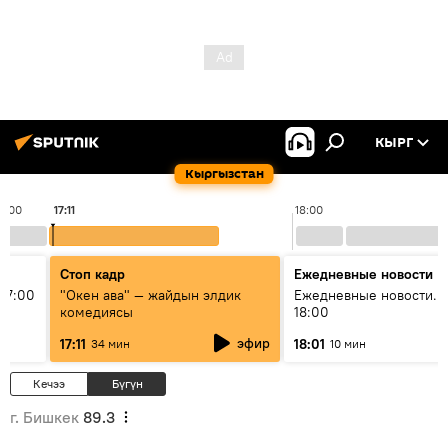
КЫРГ
Кыргызстан
17:00
17:11
18:00
Стоп кадр
Ежедневные новости
17:00
"Окен ава" — жайдын элдик
Ежедневные новости. 
комедиясы
18:00
эфир
17:11
18:01
34 мин
10 мин
Кечээ
Бүгүн
г. Бишкек
89.3