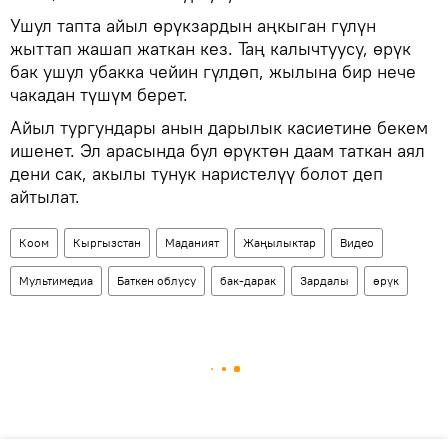
Ушул тапта айыл өрүкзардын аңкыган гүлүн
жыттап жашап жаткан кез. Таң калычтуусу, өрүк
бак ушул убакка чейин гүлдөп, жылына бир нече
чакадан түшүм берет.
Айыл тургундары анын дарылык касиетине бекем
ишенет. Эл арасында бул өрүктөн даам таткан аял
дени сак, акылы тунук наристелүү болот деп
айтылат.
Коом
Кыргызстан
Маданият
Жаңылыктар
Видео
Мультимедиа
Баткен облусу
бак-дарак
Зардалы
өрүк