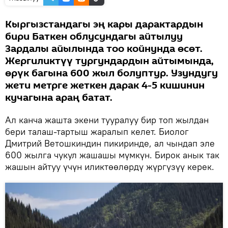
Кыргызстандагы эң кары дарактардын
бири Баткен облусундагы айтылуу
Зардалы айылында тоо койнунда өсөт.
Жергиликтүү тургундардын айтымында,
өрүк багына 600 жыл болуптур. Узундугу
жети метрге жеткен дарак 4-5 кишинин
кучагына араң батат.
Ал канча жашта экени тууралуу бир топ жылдан
бери талаш-тартыш жаралып келет. Биолог
Дмитрий Ветошкиндин пикиринде, ал чындап эле
600 жылга чукул жашашы мүмкүн. Бирок анык так
жашын айтуу үчүн иликтөөлөрдү жүргүзүү керек.