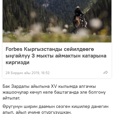
Forbes Кыргызстанды сейилдөөгө
ыңгайлуу 3 мыкты аймактын катарына
киргизди
28 Бирдин айы 2019, 16:52
Бак Зардалы айылына XV кылымда алгачкы
жашоочулар көчүп келе баштаганда эле болгону
айтылат.
Өрүгүнүн ширин даамын сезген кишилер данегин
алып, айыл ичине отургузушкан.