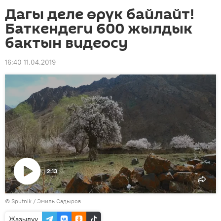
Дагы деле өрүк байлайт!
Баткендеги 600 жылдык
бактын видеосу
16:40 11.04.2019
2:13
Видеону
©
Sputnik / Эмиль Садыров
көрсөтүү
Жазылуу