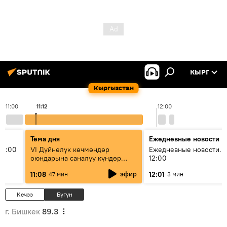
КЫРГ
Кыргызстан
11:00
11:12
12:00
Тема дня
Ежедневные новости
11:00
VI Дүйнөлүк көчмөндөр
Ежедневные новости. 
оюндарына саналуу күндөр
12:00
калды: даярдык иштери кайсы
эфир
11:08
12:01
47 мин
3 мин
этапка жетти?
Кечээ
Бүгүн
г. Бишкек
89.3