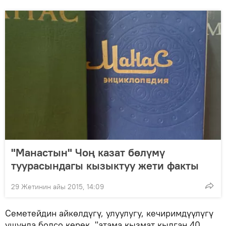
"Манастын" Чоң казат бөлүмү
туурасындагы кызыктуу жети факты
29 Жетинин айы 2015, 14:09
Семетейдин айкөлдүгү, улуулугу, кечиримдүүлүгү
ушунда болсо керек, "атама кызмат кылган 40