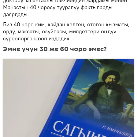
доктору Талантаалы Бакчиевдин жардамы менен
Манастын 40 чоросу тууралуу фактыларды
даярдады.
Биз 40 чоро ким, кайдан келген, өтөгөн кызматы,
орду, максаты, озуйпасы, милдеттери өңдүү
суроолорго жооп издедик.
Эмне үчүн 30 же 60 чоро эмес?