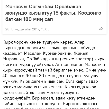
Манасчы Сагынбай Орозбаков
жөнүндө кызыктуу 15 факты. Көөдөнгө
баткан 180 миң сап
28 Тогуздун айы 2017, 15:05
Кырк чорону кенен түшүнүү керек. Алар
кыргыздын оозеки чыгармаларынын көбүндө
кездешет. Маселен Курманбектин, Жаңыл
Мырзанын, Эр Табылдынын (кенже эпостор) кырк
жигити тууралуу айтылат. Анткен менен Манастын
кырк чоросундай таамай берилген эмес. Эмне үчүн
40, эмнеге 60 же 30 эмес деген суроо туулушу
мүмкүн. Кырк деген ыйык сан. Буга кыргыздар
өзгөчө мамиле кылып келген. Кыргызда кырк
деген сан айтылганы менен турмушта
колдонулбайт. Бир мисал, адам көзү өткөндөн
кийин кыркылыгы өткөрүлөт. Бирок кыркынчы