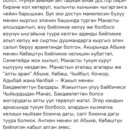
болот. Мунун айынан антташкан ынак достор бири-
бирине кол көтөрүп, кылычты кынынан чыгарганга
чейин барышкан. Бул эки достун мамилесин бузуу
менен кыргыз элинин башында турган Манасты
алсыздантып, өзү бийликке келүү же болбосо
өзүнүн ыңгайына туура келген адамды бийликке
алып келүү же сырткы душмандарга кыргыз элин
салып берүү аракетинде болгон. Акырында Абыке
менен Көбөштүн бийликке келишин кубаттап,
Семетейди жок кылып, Манасты тукум курут
кылууну көздөгөн. Манастын аталаш агалары же
"алты арам" Абыке, Көбөш, Чыйбыт, Кочкор,
Адыбай жана Көлбай — Жакып менен
Бакдөөлөттүн балдары. Жакыптын улуу байбичеси
Чыйырдыдан Манас, Бакдөөлөттөн болсо
жогорудагы алты уул төрөлүп жатат. Эгер кандын
аркасында тукум болбосо, алардын кызматка
келиши мыйзам боюнча дагы, салт боюнча дагы
туура болмок. Анткен менен эл Абыке, Көбөштүн
бийлигин кабыл алган эмес.