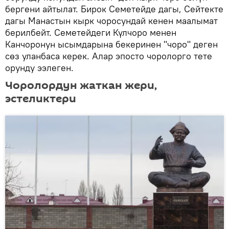
бергени айтылат. Бирок Семетейде дагы, Сейтекте
дагы Манастын кырк чоросундай кенен маалымат
берилбейт. Семетейдеги Күлчоро менен
Канчоронун ысымдарына бекеринен "чоро" деген
сөз уланбаса керек. Алар эпосто чоролорго тете
орунду ээлеген.
Чоролордун жаткан жери,
эстеликтери