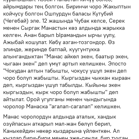
айрымдары тең болгон. Биринчи чоро Жакыптын
койчусу болгон Ошпурдун баласы Кутубий
(Чегебай) эле. 12 жашында Чубак келсе, Серек
менен Сыргак Манастын көз алдында жарыкка
келген. Анан барып Ырамандын ырчы уулу,
Ажыбай кошулат. Көбү азган-тозгондор. Өз
элинде, жеринде батпай, куугунтукка
алынгандыктан "Манас айкөл экен, баатыр экен,
чыгаан экен" деп үмүт артып келишкен. Эпосто
"Чокудан алтын табышты, чокусу ушул экен деп
чоро болуп жабышты. Кыргыздан чыккан кыраан
деп, кыргыздан ушул табылды. Кыйыны экен
кыргыздын, кырк чоро болуп жабышты" деп
айтылат. Орой угулганы менен чындыгында
чоролор Манаска "агалап-сагалап" келишкен.
Манас чоролордун алдында аталык, хандык
озуйпасын аткарып мал-жан бөлүп берип,
Каныкейдин нөкөр кыздарына үйлөнткөн. Ал
кыздар бири-бири менен эже-сиңди, бир тууган,