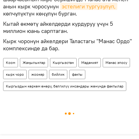
анын кырк чоросунун
эстелиги тургузулуп,
көпчүлүктүн көңүлүн бурган.
Кытай өкмөтү айкелдерди курдуруу үчүн 5
миллион юань сарптаган.
Кырк чоронун айкелдери Таластагы "Манас Ордо"
комплексинде да бар.
Коом
Жаңылыктар
Кыргызстан
Маданият
Манас эпосу
кырк чоро
жоокер
бийлик
факты
Кыргыздын көркөм өнөрү, белгилүү инсандары жөнүндө фактылар