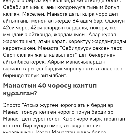
күнү, ага бир аз күн калганда же өткөндө болот.
Себеби ал ыйык, аны колдонууга тыйым болуп
калган. Маселен, Манаста дагы кырк чоро деп
айтылганы менен ал жерде 84 адам бар. Ошонун
42си чоро, 42си алардын зардалы, нөкөрү, же
мындайча айтканда, жардамчысы. Алар курал-
жарак ташып, атын карап, керектүү жардамдарды
көрсөтүшкөн. Манаста "Себилдүүсү сексен төрт.
Серп салган жагы кызыл өрт" деп бекеринен
айтылбаса керек. Айрым манасчылардын
варианттарында бардык чоронун аты аталат, кээ
биринде толук айтылбайт.
Манастын 40 чоросу кантип
куралган?
Эпосто "Атсыз жүргөн чорого атын берди эр
Манас, тонсуз келген чорого тонун берди эр
Манас" деп сүрөттөлөт. Кырк чоро кырк тараптан
келген. Бир күндө эмес, аз-аздан келип
куралышкан. Кээси Манастан кичүү болсо,