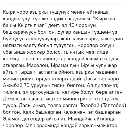
Кырк чоро азыркы түшүнүк менен айтканда,
кандын улуттук же элдик гвардиясы. "Кырктын
башы Кыргылчал" дейт, ал 40 чоронун
башкарачуусу болгон. Булар кандын түздөн-түз
буйругун аткаруучулар, жан сакчылары, аскердин
негизги өзөгү болуп түзүлгөн. Чоролор согуш
убагында жоокер болсо, тынчтык мезгилде
коомдо жана эл ичинде ар кандай кызматтарды
аткарган. Маселен, Ырамандын Ырчы уулу жар
айтып, ырдап, аспапта ойноп, азыркы маданият
министринин ордун аткаргандай. Дагы бир чоро
Ажыбай 70 уруунун тилин билген. Ал дипломат,
тилмеч, эл ортосундагы көпүрө болуп бере алган.
Демек, ал тышкы иштер министрине тете десек
туура. Далы ачып, төлгө салган Төлөбай (Төлгөбек)
болгон. Калк башкарган Калкаман, эл башкарган
Эламан дегендер айтылат. Мындайча айтканда,
чоролор калк арасында кандай зарылчылыктар