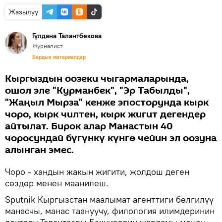
Жазылуу
Гүлдана Талантбекова
Журналист
Бардык материалдар
Кыргыздын оозеки чыгармаларында,
ошол эле "Курманбек", "Эр Табылды",
"Жаңыл Мырза" кенже эпосторунда кырк
чоро, кырк чилтен, кырк жигит дегендер
айтылат. Бирок алар Манастын 40
чоросундай бүгүнкү күнгө чейин эл оозуна
алынган эмес.
Чоро - хандын жакын жигити, жолдош деген
сөздөр менен маанилеш.
Sputnik Кыргызстан маалымат агенттиги белгилүү
манасчы, манас таануучу, филология илимдеринин