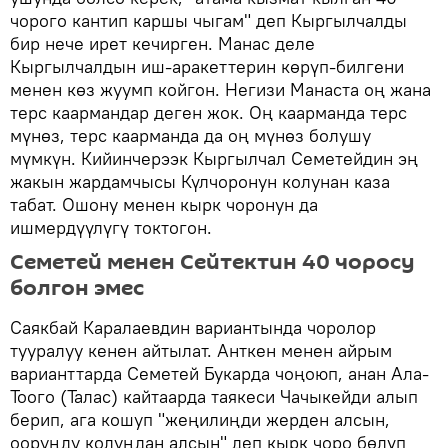
чорого кантип каршы чыгам" деп Кыргылчалды
бир нече ирет кечирген. Манас деле
Кыргылчалдын иш-аракеттерин көрүп-билгени
менен көз жуумп койгон. Негизи Манаста оң жана
терс каармандар деген жок. Оң каарманда терс
мүнөз, терс каарманда да оң мүнөз болушу
мүмкүн. Кийинчерээк Кыргылчал Семетейдин эң
жакын жардамчысы Күлчоронун колунан каза
табат. Ошону менен кырк чоронун да
ишмердүүлүгү токтогон.
Семетей менен Сейтектин 40 чоросу
болгон эмес
Саякбай Каралаевдин вариантында чоролор
тууралуу кенен айтылат. Анткен менен айрым
варианттарда Семетей Букарда чоңоюп, анан Ала-
Тоого (Талас) кайтаарда таякеси Чачыкейди алып
берип, ага кошуп "жеңилиңди жерден алсын,
ооруңду колуңдан алсын" деп кырк чоро бөлүп