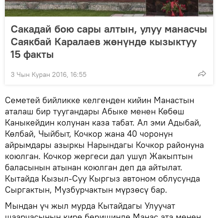
Сакадай бою сары алтын, улуу манасчы
Саякбай Каралаев жөнүндө кызыктуу
15 факты
3 Чын Куран 2016, 16:55
Семетей бийликке келгенден кийин Манастын
аталаш бир туугандары Абыке менен Көбөш
Каныкейдин колунан каза табат. Ал эми Адыбай,
Көлбай, Чыйбыт, Кочкор жана 40 чоронун
айрымдары азыркы Нарындагы Кочкор районуна
коюлган. Кочкор жергеси дал ушул Жакыптын
баласынын атынан коюлган деп да айтылат.
Кытайда Кызыл-Суу Кыргыз автоном облусунда
Сыргактын, Музбурчактын мүрзөсү бар.
Мындан үч жыл мурда Кытайдагы Улуучат
шаарчасынын кире беришинде Манас ата менен