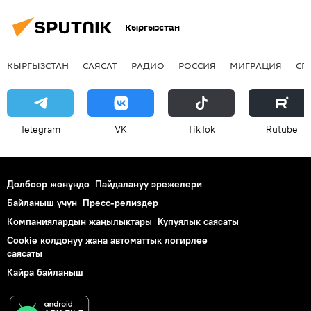
Кыргызстан
КЫРГЫЗСТАН
САЯСАТ
РАДИО
РОССИЯ
МИГРАЦИЯ
СП
Telegram
VK
ТikТоk
Rutube
Долбоор жөнүндө
Пайдалануу эрежелери
Байланыш үчүн
Пресс-релиздер
Компаниялардын жаңылыктары
Купуялык саясаты
Cookie колдонуу жана автоматтык логирлөө
саясаты
Кайра байланыш