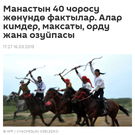
Манастын 40 чоросу
жөнүндө фактылар. Алар
кимдер, максаты, орду
жана озуйпасы
17:27 16.03.2019
©
AFP
/ VYACHESLAV OSELEDKO