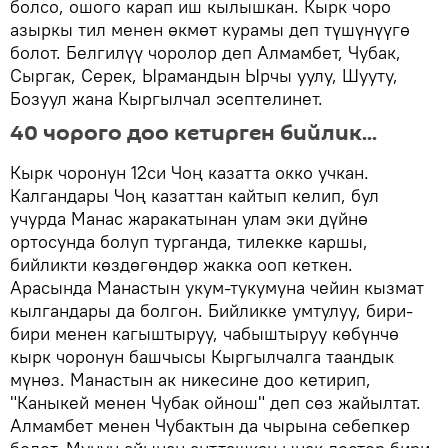
болсо, ошого карап иш кылышкан. Кырк чоро
азыркы тил менен өкмөт курамы деп түшүнүүгө
болот. Белгилүү чоролор деп Алмамбет, Чубак,
Сыргак, Серек, Ырамандын Ырчы уулу, Шууту,
Бозуул жана Кыргылчал эсептелинет.
40 чорого доо кетирген бийлик...
Кырк чоронун 12си Чоң казатта окко учкан.
Калгандары Чоң казаттан кайтып келип, бул
учурда Манас жаракатынан улам эки дүйнө
ортосунда болуп турганда, тилекке каршы,
бийликти көздөгөндөр жакка ооп кеткен.
Арасында Манастын укум-тукумуна чейин кызмат
кылгандары да болгон. Бийликке умтулуу, бири-
бири менен кагыштыруу, чабыштыруу көбүнчө
кырк чоронун башчысы Кыргылчалга таандык
мүнөз. Манастын ак никесине доо кетирип,
"Каныкей менен Чубак ойнош" деп сөз жайылтат.
Алмамбет менен Чубактын да чырына себепкер