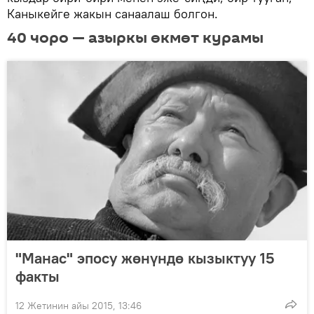
Каныкейге жакын санаалаш болгон.
40 чоро — азыркы өкмөт курамы
"Манас" эпосу жөнүндө кызыктуу 15
факты
12 Жетинин айы 2015, 13:46