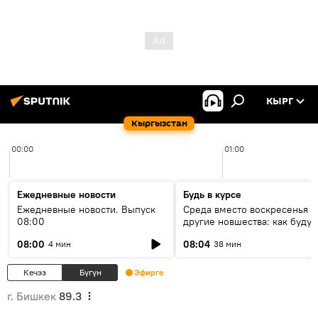
КЫРГ
Кыргызстан
00:00
01:00
Ежедневные новости
Будь в курсе
Ежедневные новости. Выпуск
Среда вместо воскресенья и
08:00
другие новшества: как будут
проходить выборы в КР?
08:00
08:04
4 мин
38 мин
Кечээ
Бүгүн
Эфирге
г. Бишкек
89.3