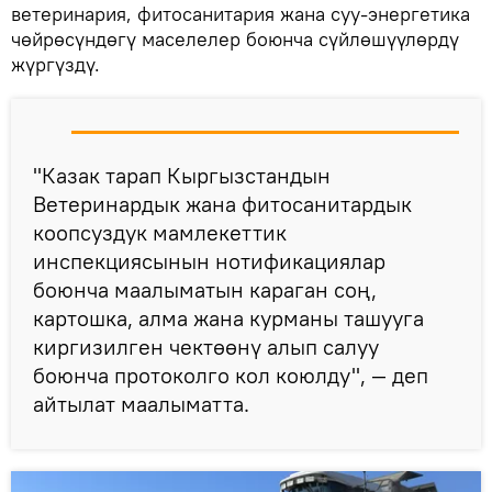
ветеринария, фитосанитария жана суу-энергетика
чөйрөсүндөгү маселелер боюнча сүйлөшүүлөрдү
жүргүздү.
"Казак тарап Кыргызстандын
Ветеринардык жана фитосанитардык
коопсуздук мамлекеттик
инспекциясынын нотификациялар
боюнча маалыматын караган соң,
картошка, алма жана курманы ташууга
киргизилген чектөөнү алып салуу
боюнча протоколго кол коюлду", — деп
айтылат маалыматта.