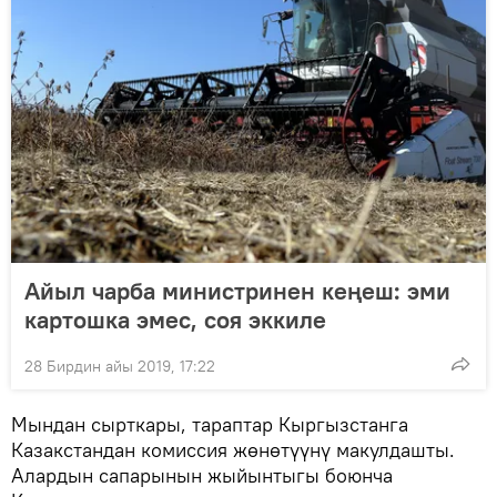
Айыл чарба министринен кеңеш: эми
картошка эмес, соя эккиле
28 Бирдин айы 2019, 17:22
Мындан сырткары, тараптар Кыргызстанга
Казакстандан комиссия жөнөтүүнү макулдашты.
Алардын сапарынын жыйынтыгы боюнча