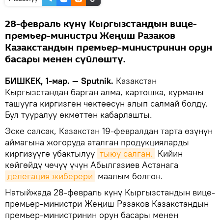
28-февраль күнү Кыргызстандын вице-
премьер-министри Жеңиш Разаков
Казакстандын премьер-министринин орун
басары менен сүйлөштү.
БИШКЕК, 1-мар. — Sputnik.
Казакстан
Кыргызстандан барган алма, картошка, курманы
ташууга киргизген чектөөсүн алып салмай болду.
Бул тууралуу өкмөттөн кабарлашты.
Эске салсак, Казакстан 19-февралдан тарта өзүнүн
аймагына жогоруда аталган продукцияларды
киргизүүгө убактылуу
тыюу салган.
Кийин
көйгөйдү чечүү үчүн Абылгазиев Астанага
делегация жиберери
маалым болгон.
Натыйжада 28-февраль күнү Кыргызстандын вице-
премьер-министри Жеңиш Разаков Казакстандын
премьер-министринин орун басары менен