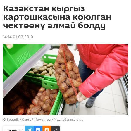
Казакстан кыргыз
картошкасына коюлган
чектөөнү алмай болду
14:14 01.03.2019
©
Sputnik
/ Сергей Мамонтов
/
Медиабанкка өтүү
Жазылуу