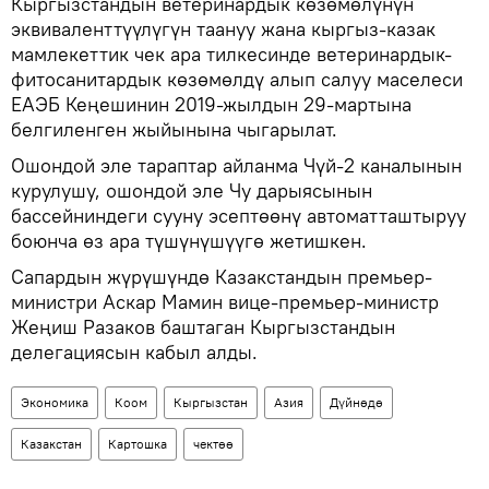
Кыргызстандын ветеринардык көзөмөлүнүн
эквиваленттүүлүгүн таануу жана кыргыз-казак
мамлекеттик чек ара тилкесинде ветеринардык-
фитосанитардык көзөмөлдү алып салуу маселеси
ЕАЭБ Кеңешинин 2019-жылдын 29-мартына
белгиленген жыйынына чыгарылат.
Ошондой эле тараптар айланма Чүй-2 каналынын
курулушу, ошондой эле Чу дарыясынын
бассейниндеги сууну эсептөөнү автоматташтыруу
боюнча өз ара түшүнүшүүгө жетишкен.
Сапардын жүрүшүндө Казакстандын премьер-
министри Аскар Мамин вице-премьер-министр
Жеңиш Разаков баштаган Кыргызстандын
делегациясын кабыл алды.
Экономика
Коом
Кыргызстан
Азия
Дүйнөдө
Казакстан
Картошка
чектөө