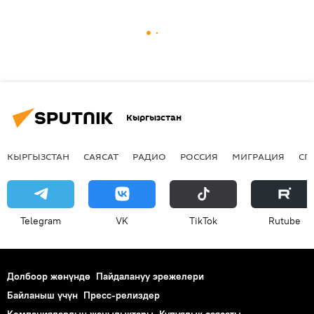
Кыргызстан
КЫРГЫЗСТАН
САЯСАТ
РАДИО
РОССИЯ
МИГРАЦИЯ
СП
Telegram
VK
ТikТоk
Rutube
Долбоор жөнүндө
Пайдалануу эрежелери
Байланыш үчүн
Пресс-релиздер
Компаниялардын жаңылыктары
Купуялык саясаты