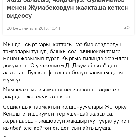
менен Жумабековдун жаакташа кеткен
видеосу
20 Бештин айы 2018, 13:44
Мындан сырткары, каттагы кээ бир сөздөрдүн
тамгалары түшүп, башкы сөз кичинекей тамга
менен жазылып турат. Кыргыз тилинде жазылган
документ "С уважением Д. Джумабеков" деп
аяктаган. Бул кат фотошоп болуп калышы дагы
мүмкүн.
Мамлекеттик кызматта негизи катты адистер
даярдап, жетекчи кол коет.
Социалдык тармактын колдонуучулары Жогорку
Кеңештеги документтер ушундай жазылса,
жарандардын жашоосун жакшыртуу тууралуу кеп
кылбай эле койгон оң деп сын айтышууда.