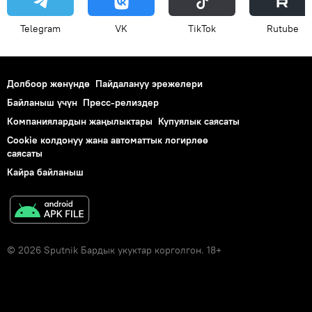
Telegram
VK
ТikТоk
Rutube
Долбоор жөнүндө
Пайдалануу эрежелери
Байланыш үчүн
Пресс-релиздер
Компаниялардын жаңылыктары
Купуялык саясаты
Cookie колдонуу жана автоматтык логирлөө
саясаты
Кайра байланыш
© 2026 Sputnik Бардык укуктар корголгон. 18+