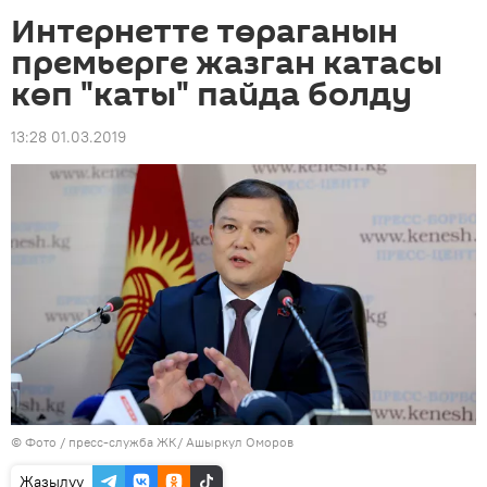
Интернетте төраганын
премьерге жазган катасы
көп "каты" пайда болду
13:28 01.03.2019
© Фото / пресс-служба ЖК/ Ашыркул Оморов
Жазылуу