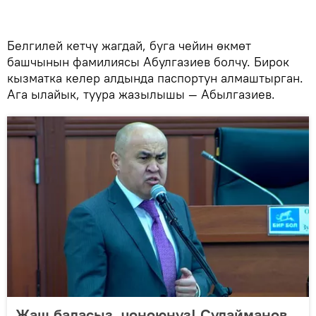
Белгилей кетчү жагдай, буга чейин өкмөт
башчынын фамилиясы Абулгазиев болчу. Бирок
кызматка келер алдында паспортун алмаштырган.
Ага ылайык, туура жазылышы — Абылгазиев.
Жаш баласыз, чоңоюңуз! Сулайманов