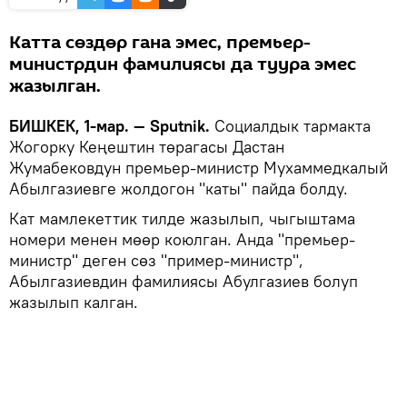
Катта сөздөр гана эмес, премьер-
министрдин фамилиясы да туура эмес
жазылган.
БИШКЕК, 1-мар. — Sputnik.
Социалдык тармакта
Жогорку Кеңештин төрагасы Дастан
Жумабековдун премьер-министр Мухаммедкалый
Абылгазиевге жолдогон "каты" пайда болду.
Кат мамлекеттик тилде жазылып, чыгыштама
номери менен мөөр коюлган. Анда "премьер-
министр" деген сөз "пример-министр",
Абылгазиевдин фамилиясы Абулгазиев болуп
жазылып калган.