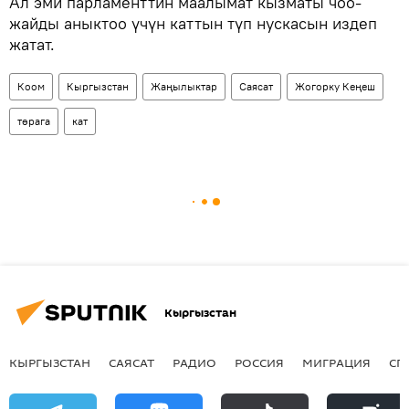
Ал эми парламенттин маалымат кызматы чоо-
жайды аныктоо үчүн каттын түп нускасын издеп
жатат.
Коом
Кыргызстан
Жаңылыктар
Саясат
Жогорку Кеңеш
төрага
кат
Кыргызстан
КЫРГЫЗСТАН
САЯСАТ
РАДИО
РОССИЯ
МИГРАЦИЯ
СП