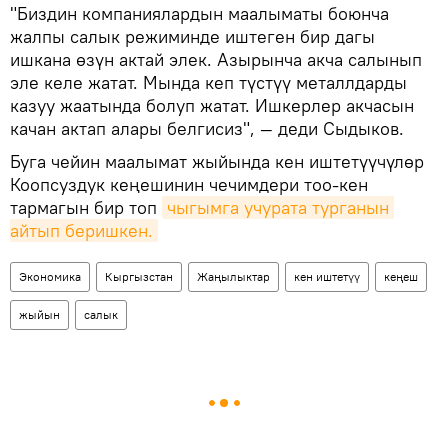
"Биздин компаниялардын маалыматы боюнча
жалпы салык режиминде иштеген бир дагы
ишкана өзүн актай элек. Азырынча акча салынып
эле келе жатат. Мында кеп түстүү металлдарды
казуу жаатында болуп жатат. Ишкерлер акчасын
качан актап алары белгисиз", — деди Сыдыков.
Буга чейин маалымат жыйында кен иштетүүчүлөр
Коопсуздук кеңешинин чечимдери тоо-кен
тармагын бир топ
чыгымга учурата турганын 
айтып беришкен.
Экономика
Кыргызстан
Жаңылыктар
кен иштетүү
кеңеш
жыйын
салык