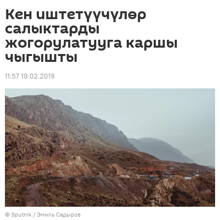
Кен иштетүүчүлөр
салыктарды
жогорулатууга каршы
чыгышты
11:57 19.02.2019
©
Sputnik / Эмиль Садыров