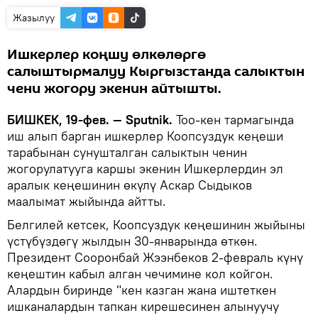
Жазылуу
Ишкерлер коңшу өлкөлөргө
салыштырмалуу Кыргызстанда салыктын
чени жогору экенин айтышты.
БИШКЕК, 19-фев. — Sputnik.
Тоо-кен тармагында
иш алып барган ишкерлер Коопсуздук кеңеши
тарабынан сунушталган салыктын ченин
жогорулатууга каршы экенин Ишкерлердин эл
аралык кеңешинин өкүлү Аскар Сыдыков
маалымат жыйында айтты.
Белгилей кетсек, Коопсуздук кеңешинин жыйыны
үстүбүздөгү жылдын 30-январында өткөн.
Президент Сооронбай Жээнбеков 2-февраль күнү
кеңештин кабыл алган чечимине кол койгон.
Алардын биринде "кен казган жана иштеткен
ишканалардын тапкан кирешесинен алынуучу