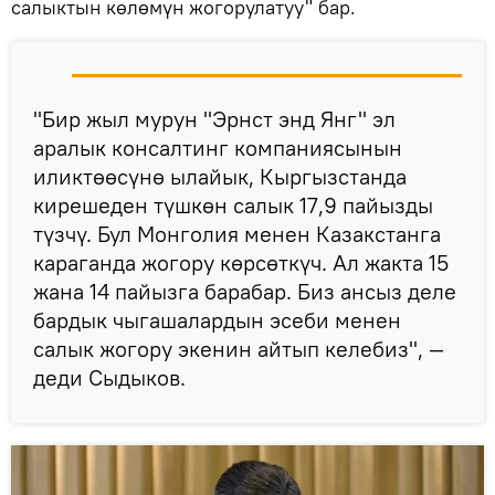
салыктын көлөмүн жогорулатуу" бар.
"Бир жыл мурун "Эрнст энд Янг" эл
аралык консалтинг компаниясынын
иликтөөсүнө ылайык, Кыргызстанда
кирешеден түшкөн салык 17,9 пайызды
түзчү. Бул Монголия менен Казакстанга
караганда жогору көрсөткүч. Ал жакта 15
жана 14 пайызга барабар. Биз ансыз деле
бардык чыгашалардын эсеби менен
салык жогору экенин айтып келебиз", —
деди Сыдыков.