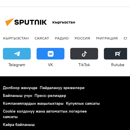
Кыргызстан
КЫРГЫЗСТАН
САЯСАТ
РАДИО
РОССИЯ
МИГРАЦИЯ
СП
Telegram
VK
ТikТоk
Rutube
Долбоор жөнүндө
Пайдалануу эрежелери
Байланыш үчүн
Пресс-релиздер
Компаниялардын жаңылыктары
Купуялык саясаты
Cookie колдонуу жана автоматтык логирлөө
саясаты
Кайра байланыш