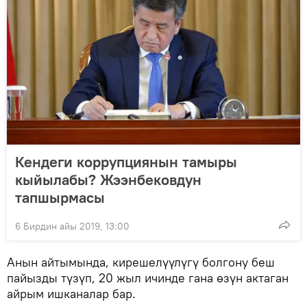
Кендеги коррупциянын тамыры
кыйылабы? Жээнбековдун
тапшырмасы
6 Бирдин айы 2019, 13:00
Анын айтымында, кирешелүүлүгү болгону беш
пайызды түзүп, 20 жыл ичинде гана өзүн актаган
айрым ишканалар бар.