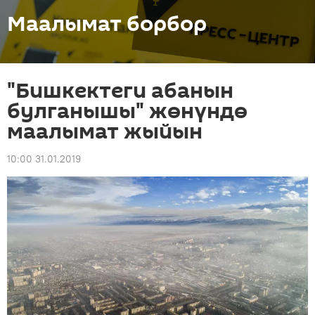
Маалымат борбор
"Бишкектеги абанын
булганышы" жөнүндө
маалымат жыйын
10:00 31.01.2019