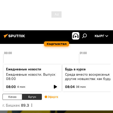
КЫРГ
Кыргызстан
00:00
01:00
Ежедневные новости
Будь в курсе
Ежедневные новости. Выпуск
Среда вместо воскресенья и
08:00
другие новшества: как будут
проходить выборы в КР?
08:00
08:04
4 мин
38 мин
Кечээ
Бүгүн
Эфирге
г. Бишкек
89.3