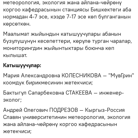
метеорология, экология жана айлана-чөйрөнү
коргоо кафедрасынын станциясы Бишкектеги аба
нормадан 4-7 эсе, кээде 7-17 эсе көп булганганын
көрсөткөн.
Маалымат жыйындын катышуучулары абанын
бузулушунун кесепеттери, көрүлө турган чаралар,
мониторингдин жыйынтыктары боюнча кеп
кылышат.
Катышуучулар:
Мария Александровна КОЛЕСНИКОВА — "MувГрин"
коомдук бирикмесинин жетекчиси;
Бактыгүл Сапарбековна СТАКЕЕВА — инженер-
эколог;
Андрей Олегович ПОДРЕЗОВ — Кыргыз-Россия
Славян университетинин метеорология, экология
жана айлана-чөйрөнү коргоо кафедрасынын
жетекчиси;