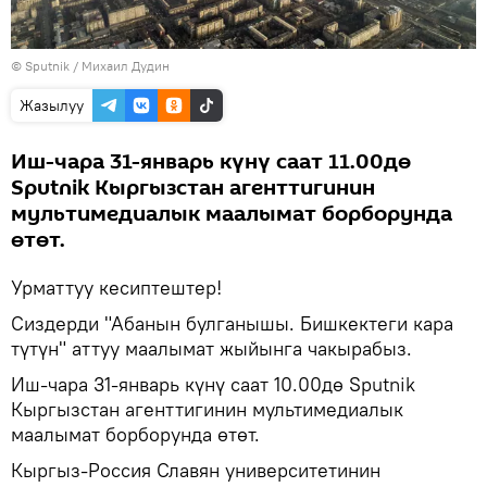
©
Sputnik
/ Михаил Дудин
Жазылуу
Иш-чара 31-январь күнү саат 11.00дө
Sputnik Кыргызстан агенттигинин
мультимедиалык маалымат борборунда
өтөт.
Урматтуу кесиптештер!
Сиздерди "Абанын булганышы. Бишкектеги кара
түтүн" аттуу маалымат жыйынга чакырабыз.
Иш-чара 31-январь күнү саат 10.00дө Sputnik
Кыргызстан агенттигинин мультимедиалык
маалымат борборунда өтөт.
Кыргыз-Россия Славян университетинин