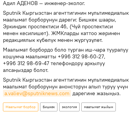
Адил АДЕНОВ — инженер-эколог.
Sputnik Кыргызстан агенттигинин мультимедиалык
маалымат борборунун дареги: Бишкек шаары,
Эркиндик проспектиси 46, (Чүй проспектиси
менен кесилишет). ЖМКларды каттоо жеринен
редакциялык күбөлүк менен жүргүзүлөт.
Маалымат борбордо боло турган иш-чара тууралуу
кошумча маалыматты +996 312 98-60-27,
+996 312 98-69-47 телефондору аркылуу
алсаңыздар болот.
Sputnik Кыргызстан агенттигинин мультимедиалык
маалымат борборунун анонсторун алып туруу үчүн
a.valiev@sputniknews.com
дарегине жазыңыз.
Маалымат борбор
Бишкек
экология
маалымат жыйын