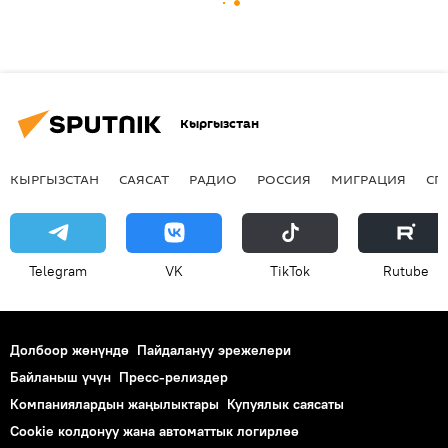
Кыргызстан
КЫРГЫЗСТАН
САЯСАТ
РАДИО
РОССИЯ
МИГРАЦИЯ
СП
Telegram
VK
ТikТоk
Rutube
Долбоор жөнүндө
Пайдалануу эрежелери
Байланыш үчүн
Пресс-релиздер
Компаниялардын жаңылыктары
Купуялык саясаты
Cookie колдонуу жана автоматтык логирлөө