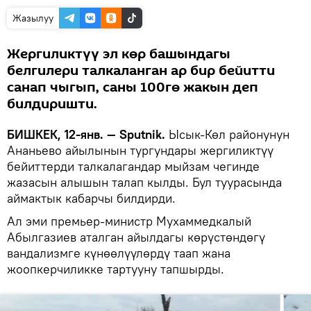
Жазылуу
Жергиликтүү эл көр башындагы
белгилери талкаланган ар бир бейитти
санап чыгып, саны 100гө жакын деп
билдиришти.
БИШКЕК, 12-янв. — Sputnik.
Ысык-Көл районунун
Ананьево айылынын тургундары жергиликтүү
бейиттерди талкалагандар мыйзам чегинде
жазасын алышын талап кылды. Бул туурасында
аймактык кабарчы билдирди.
Ал эми премьер-министр Мухаммедкалый
Абылгазиев аталган айылдагы көрүстөндөгү
вандализмге күнөөлүүлөрдү таап жана
жоопкерчиликке тартууну тапшырды.