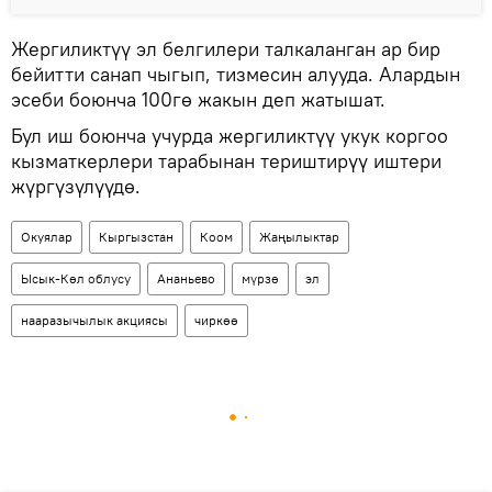
Жергиликтүү эл белгилери талкаланган ар бир
бейитти санап чыгып, тизмесин алууда. Алардын
эсеби боюнча 100гө жакын деп жатышат.
Бул иш боюнча учурда жергиликтүү укук коргоо
кызматкерлери тарабынан териштирүү иштери
жүргүзүлүүдө.
Окуялар
Кыргызстан
Коом
Жаңылыктар
Ысык-Көл облусу
Ананьево
мүрзө
эл
нааразычылык акциясы
чиркөө