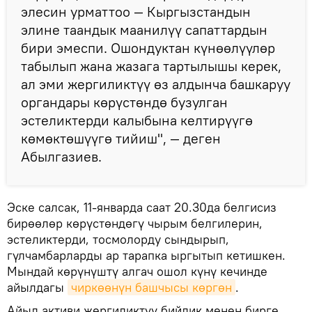
элесин урматтоо — Кыргызстандын
элине таандык маанилүү сапаттардын
бири эмеспи. Ошондуктан күнөөлүүлөр
табылып жана жазага тартылышы керек,
ал эми жергиликтүү өз алдынча башкаруу
органдары көрүстөндө бузулган
эстеликтерди калыбына келтирүүгө
көмөктөшүүгө тийиш", — деген
Абылгазиев.
Эске салсак, 11-январда саат 20.30да белгисиз
бирөөлөр көрүстөндөгү чырым белгилерин,
эстеликтерди, тосмолорду сындырып,
гүлчамбарларды ар тарапка ыргытып кетишкен.
Мындай көрүнүштү алгач ошол күнү кечинде
айылдагы
чиркөөнүн башчысы көргөн
.
Айыл активи жергиликтүү бийлик менен бирге