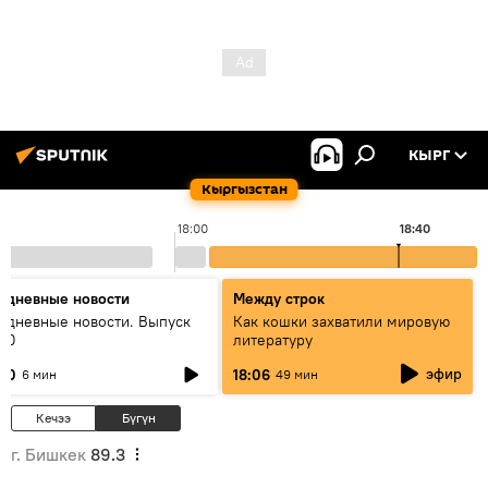
КЫРГ
Кыргызстан
18:00
18:40
едневные новости
Между строк
едневные новости. Выпуск
Как кошки захватили мировую
:00
литературу
эфир
:00
18:06
6 мин
49 мин
Кечээ
Бүгүн
г. Бишкек
89.3