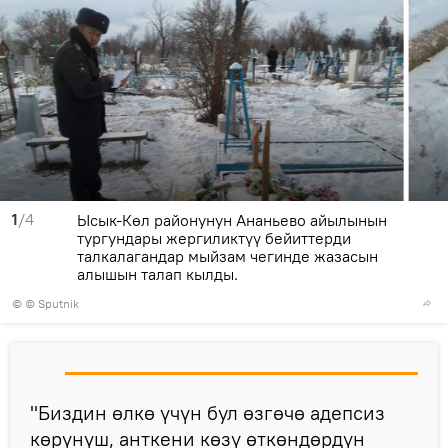
1
/4
Ысык-Көл районунун Ананьево айылынын
тургундары жергиликтүү бейиттерди
талкалагандар мыйзам чегинде жазасын
алышын талап кылды.
© © Sputnik
"Биздин өлкө үчүн бул өзгөчө адепсиз
көрүнүш, анткени көзү өткөндөрдүн