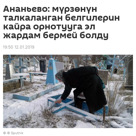
Ананьево: мүрзөнүн
талкаланган белгилерин
кайра орнотууга эл
жардам бермей болду
19:50 12.01.2019
© © Sputnik