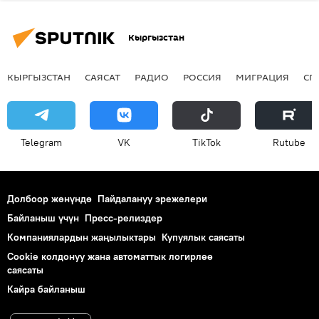
Кыргызстан
КЫРГЫЗСТАН
САЯСАТ
РАДИО
РОССИЯ
МИГРАЦИЯ
СП
Telegram
VK
ТikТоk
Rutube
Долбоор жөнүндө
Пайдалануу эрежелери
Байланыш үчүн
Пресс-релиздер
Компаниялардын жаңылыктары
Купуялык саясаты
Cookie колдонуу жана автоматтык логирлөө
саясаты
Кайра байланыш