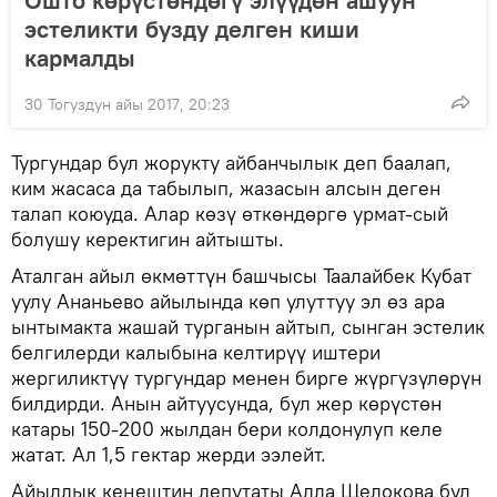
эстеликти бузду делген киши
кармалды
30 Тогуздун айы 2017, 20:23
Тургундар бул жорукту айбанчылык деп баалап,
ким жасаса да табылып, жазасын алсын деген
талап коюуда. Алар көзү өткөндөргө урмат-сый
болушу керектигин айтышты.
Аталган айыл өкмөттүн башчысы Таалайбек Кубат
уулу Ананьево айылында көп улуттуу эл өз ара
ынтымакта жашай турганын айтып, сынган эстелик
белгилерди калыбына келтирүү иштери
жергиликтүү тургундар менен бирге жүргүзүлөрүн
билдирди. Анын айтуусунда, бул жер көрүстөн
катары 150-200 жылдан бери колдонулуп келе
жатат. Ал 1,5 гектар жерди ээлейт.
Айылдык кеңештин депутаты Алла Щелокова бул