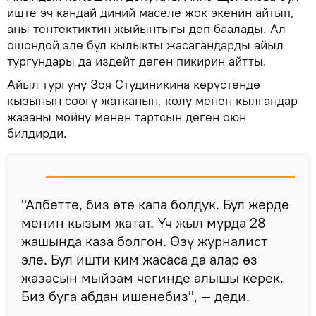
иште эч кандай диний маселе жок экенин айтып,
аны тентектиктин жыйынтыгы деп баалады. Ал
ошондой эле бул кылыкты жасагандарды айыл
тургундары да издейт деген пикирин айтты.
Айыл тургуну Зоя Студиникина көрүстөндө
кызынын сөөгү жатканын, колу менен кылгандар
жазаны мойну менен тартсын деген оюн
билдирди.
"Албетте, биз өтө капа болдук. Бул жерде
менин кызым жатат. Үч жыл мурда 28
жашында каза болгон. Өзү журналист
эле. Бул ишти ким жасаса да алар өз
жазасын мыйзам чегинде алышы керек.
Биз буга абдан ишенебиз", — деди.