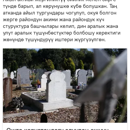
түндө барып, ал көрүнүшкө күбө болушкан. Таң
атканда айыл тургундары чогулуп, окуя болгон
жерге райондун акими жана райондук күч
стуруктура башчылары келип, дин аралык жана
улут аралык түшүнбөстүктөр болбошу керектиги
жөнүндө түшүндүрүү иштери жүргүзүлгөн.
Ошто көрүстөндөгү элүүдөн ашуун