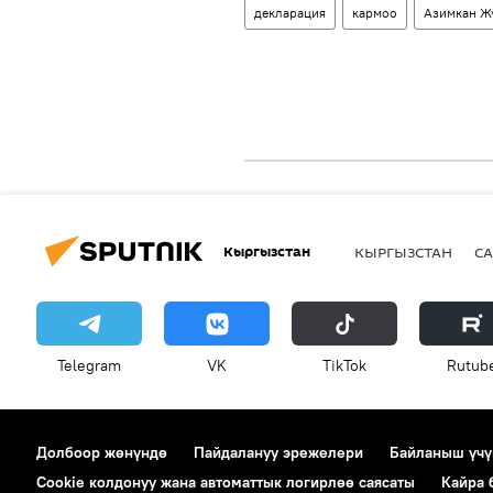
декларация
кармоо
Азимкан Ж
Кыргызстан
КЫРГЫЗСТАН
СА
Telegram
VK
ТikТоk
Rutub
Долбоор жөнүндө
Пайдалануу эрежелери
Байланыш үчү
Cookie колдонуу жана автоматтык логирлөө саясаты
Кайра