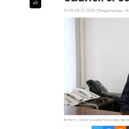
13:25 06.12.2018
(Жаңыртылды:
14
© Фото / пресс-служба Министерства тр