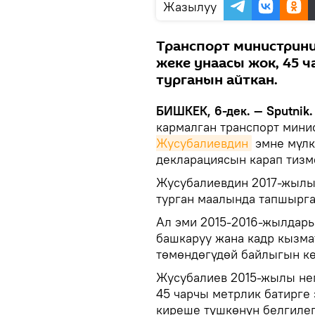
Жазылуу
Транспорт министрин
жеке унаасы жок, 45 
турганын айткан.
БИШКЕК, 6-дек. — Sputnik.
кармалган транспорт мини
Жусубалиевдин
эмне мүлк
декларациясын карап тизм
Жусубалиевдин 2017-жылы,
турган маалында тапшырга
Ал эми 2015-2016-жылдар
башкаруу жана кадр кызма
төмөндөгүдөй байлыгын кө
Жусубалиев 2015-жылы нег
45 чарчы метрлик батирге 
киреше түшкөнүн белгилег