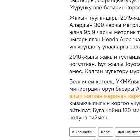
сырткары, жарандык-укукт
Мурунку эле батирин көрсө
Жакын туугандары 2015-жы
Алардын 300 чарчы метрли
жана 95,9 чарчы метрлик 
чыгарылган Honda Area жа
үлгүсүндөгү унааларга ээл
2016-жылы жакын тууганд
чогулткан. Бул жылы Toyot
эмес. Калган мүлктөрү му
Белгилей кетсек, УКМКны
министрдин орун басары 
алып жаткан жеринен карм
кызыкчылыгын коргоо үчүн
айтылат. Буга чейин 120 м
колуна тиймек.
Кыргызстан
Коом
Жаңылыкта