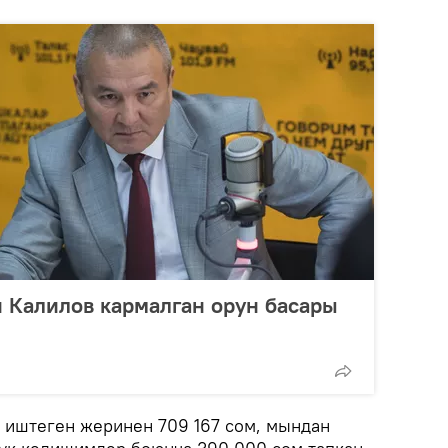
 Калилов кармалган орун басары
 иштеген жеринен 709 167 сом, мындан