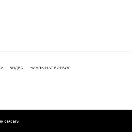
КА
ВИДЕО
МААЛЫМАТ БОРБОР
ык саясаты