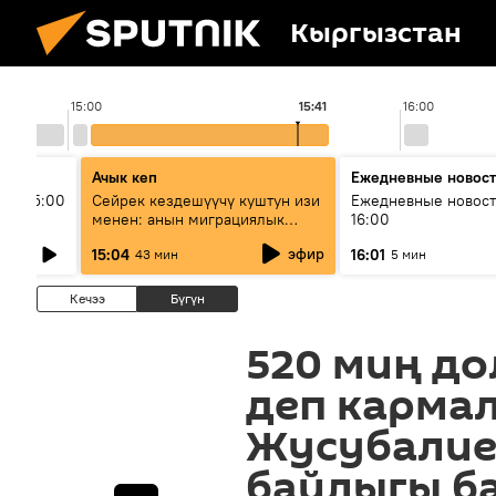
Кыргызстан
15:00
15:41
16:00
Ачык кеп
Ежедневные новос
ыш 15:00
Сейрек кездешүүчү куштун изи
Ежедневные новост
менен: анын миграциялык
16:00
жолу эмнеден кабар берет?
эфир
15:04
16:01
43 мин
5 мин
Кечээ
Бүгүн
520 миң до
деп карма
Жусубалие
байлыгы б