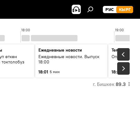
РУС
КЫРГ
18:00
19:00
ы
Ежедневные новости
Тема дня
уп өткөн
Ежедневные новости. Выпуск
On air
 токтолобуз
18:00
18:01
18:07
5 мин
30 мин
г. Бишкек
89.3