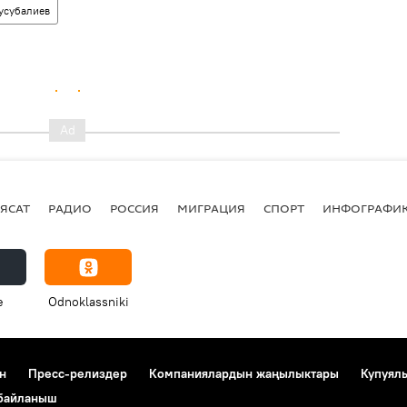
усубалиев
ЯСАТ
РАДИО
РОССИЯ
МИГРАЦИЯ
СПОРТ
ИНФОГРАФИ
e
Odnoklassniki
н
Пресс-релиздер
Компаниялардын жаңылыктары
Купуял
 байланыш