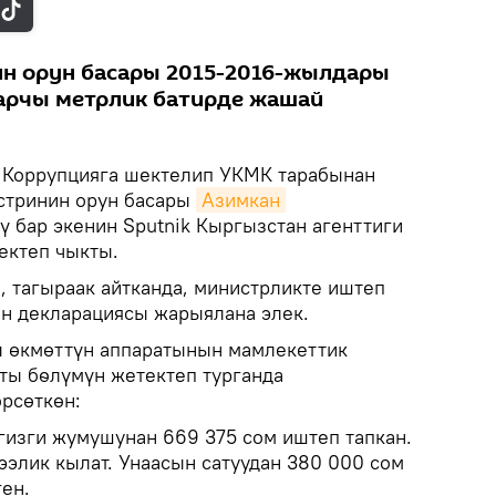
ин орун басары 2015-2016-жылдары
чарчы метрлик батирде жашай
Коррупцияга шектелип УКМК тарабынан
стринин орун басары
Азимкан 
ү бар экенин Sputnik Кыргызстан агенттиги
ектеп чыкты.
 тагыраак айтканда, министрликте иштеп
н декларациясы жарыялана элек.
ы өкмөттүн аппаратынын мамлекеттик
ты бѳлүмүн жетектеп турганда
рсөткөн:
изги жумушунан 669 375 сом иштеп тапкан.
ээлик кылат. Унаасын сатуудан 380 000 сом
ен.