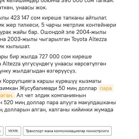
ук келишимдер боюнча 390 000 сом тапкан.
ткөн, унаасы жок.
лы 423 147 сом киреше тапканы айтылат.
к жер тилкеси, 5 чарчы метрлик контейнери
турак жайы бар. Ошондой эле 2004-жылы
на 2003-жылы чыгарылган Toyota Altezza
ик кылышат.
ары бир жылда 727 000 сом киреше
a Altezza үлгүсүндөгү унаасы көрсөтүлгөн
рунку жылдагыдан өзгөрүүсүз.
н Коррупцияга каршы күрөшүү кызматы
Азимкан Жусубалиевди 50 миң доллар
пара 
аган.
Ал чет элдик компаниянын
 520 миң доллар пара алууга макулдашканы
иң долларын алган, калганы кийинки жумада
р
УКМК
Транспорт жана коммуникациялар министрлиги