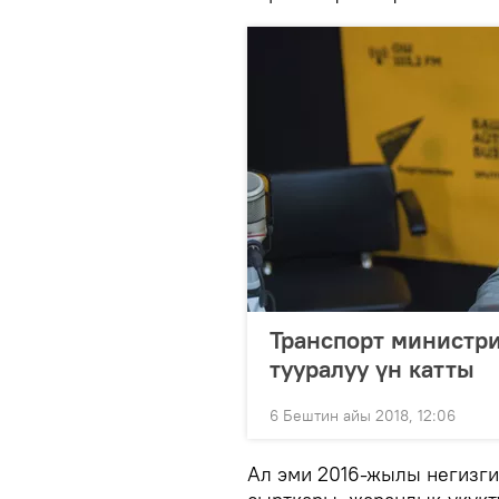
Транспорт министри
тууралуу үн катты
6 Бештин айы 2018, 12:06
Ал эми 2016-жылы негизги