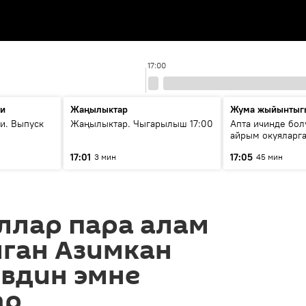
17:00
ти
Жаңылыктар
Жума жыйынтыг
и. Выпуск
Жаңылыктар. Чыгарылыш 17:00
Апта ичинде бол
айрым окуяларга
17:01
17:05
3 мин
45 мин
ллар пара алам
лган Азимкан
вдин эмне
ар