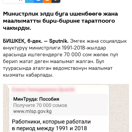
Министрлик элди буга ишенбөөгө жана
маалыматты бири-бирине таратпоого
чакырды.
БИШКЕК, 6-дек. — Sputnik.
Эмгек жана социалдык
өнүктүрүү министрлиги 1991-2018-жылдар
арасында иштегендерге 70 000 сом жөлөк пул
берип жатат деген маалымат жалган. Бул
туурасында аталган ведомствонун маалымат
кызматы кабарлады.