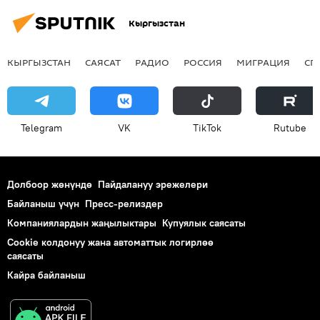
Кыргызстан
КЫРГЫЗСТАН
САЯСАТ
РАДИО
РОССИЯ
МИГРАЦИЯ
СП
Telegram
VK
ТikТоk
Rutube
Долбоор жөнүндө
Пайдалануу эрежелери
Байланыш үчүн
Пресс-релиздер
Компаниялардын жаңылыктары
Купуялык саясаты
Cookie колдонуу жана автоматтык логирлөө
саясаты
Кайра байланыш