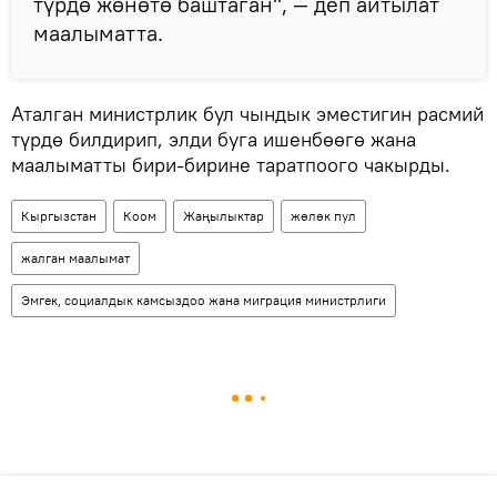
түрдө жөнөтө баштаган", — деп айтылат
маалыматта.
Аталган министрлик бул чындык эместигин расмий
түрдө билдирип, элди буга ишенбөөгө жана
маалыматты бири-бирине таратпоого чакырды.
Кыргызстан
Коом
Жаңылыктар
жөлөк пул
жалган маалымат
Эмгек, социалдык камсыздоо жана миграция министрлиги