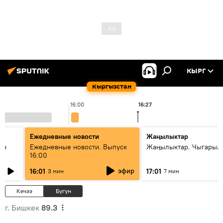
КЫРГ
Кыргызстан
16:00
16:27
1
Ежедневные новости
Жаңылыктар
ан
Ежедневные новости. Выпуск
Жаңылыктар. Чыгарыл
16:00
эфир
16:01
17:01
3 мин
7 мин
Кечээ
Бүгүн
г. Бишкек
89.3