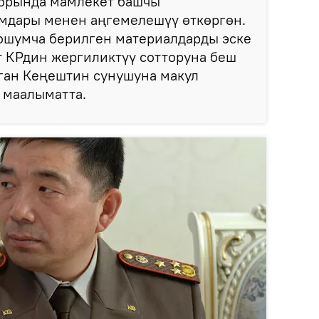
брында мамлекет башчы
мдары менен аңгемелешүү өткөргөн.
шумча берилген материалдарды эске
т КРдин жергиликтүү сотторуна беш
лган Кеңештин сунушуна макул
т маалыматта.