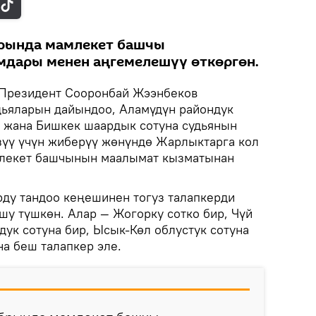
рында мамлекет башчы
мдары менен аңгемелешүү өткөргөн.
Президент Сооронбай Жээнбеков
дьяларын дайындоо, Аламүдүн райондук
к жана Бишкек шаардык сотуна судьянын
үү үчүн жиберүү жөнүндө Жарлыктарга кол
амлекет башчынын маалымат кызматынан
ду тандоо кеңешинен тогуз талапкерди
шу түшкөн. Алар — Жогорку сотко бир, Чүй
дук сотуна бир, Ысык-Көл облустук сотуна
на беш талапкер эле.