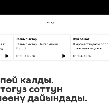
02:00
Жаңылыктар
Күн башат
я и
Жаңылыктар. Чыгарылыш
Кыргызстандагы боор
дут
09:00
трансплантациясы:
жетишкендиктер жана
09:00
09:04
4 мин
46 мин
келечеги
тпөй калды.
тогуз соттун
шөөнү дайындады.