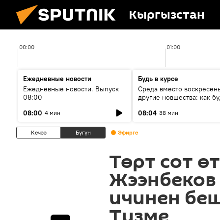
Кыргызстан
00:00
01:00
Ежедневные новости
Будь в курсе
Ежедневные новости. Выпуск
Среда вместо воскресень
08:00
другие новшества: как бу
проходить выборы в КР?
08:00
08:04
4 мин
38 мин
Кечээ
Бүгүн
Эфирге
Төрт сот ө
Жээнбеков 
ичинен бе
Тизме