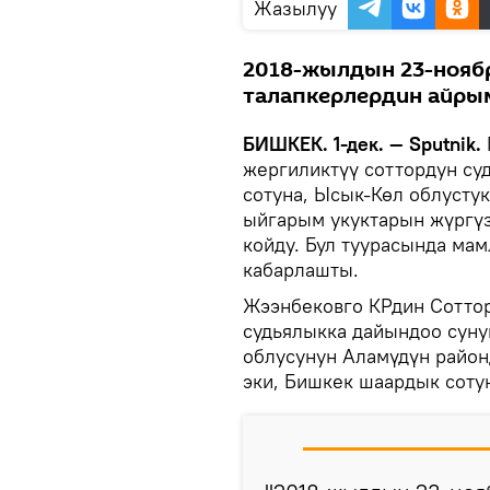
Жазылуу
2018-жылдын 23-нояб
талапкерлердин айры
БИШКЕК. 1-дек. — Sputnik.
жергиликтүү соттордун су
сотуна, Ысык-Көл облусту
ыйгарым укуктарын жүргүз
койду. Бул туурасында м
кабарлашты.
Жээнбековго КРдин Соттор
судьялыкка дайындоо суну
облусунун Аламүдүн район
эки, Бишкек шаардык соту