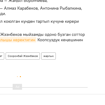
на — Жаңыл Борончиева;
— Алмаз Карабеков, Антонина Рыбалкина,
ди.
 коюлган күндөн тартып күчүнө кирери
Жээнбеков мыйзамды одоно бузган соттор
ылышы керектигин
Коопсуздук кеңешинин
ат
Сооронбай Жээнбеков
жарлык