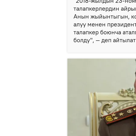
"2018-жылдын 23-ноя
талапкерлердин айры
Анын жыйынтыгын, ко
алуу менен президен
талапкер боюнча ата
болду", — деп айтыла