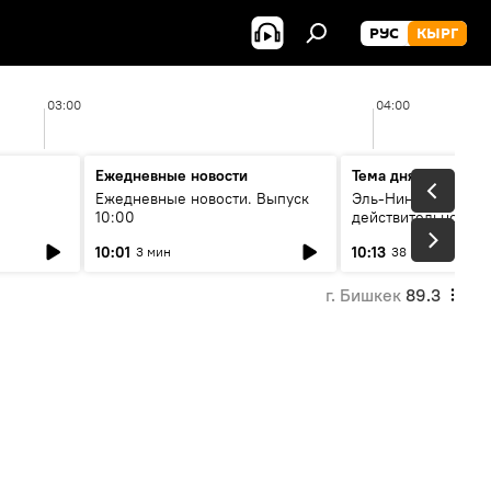
РУС
КЫРГ
03:00
04:00
Ежедневные новости
Тема дня
Ежедневные новости. Выпуск
Эль-Ниньо, жара и 
10:00
действительно вли
 өнүгүү
погоду в Кыргызст
10:01
10:13
3 мин
38 мин
г. Бишкек
89.3