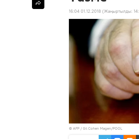
16:04 01.12.2018
(Жаңыртылды:
14
©
AFP
/ Gil Cohen Magen/POOL