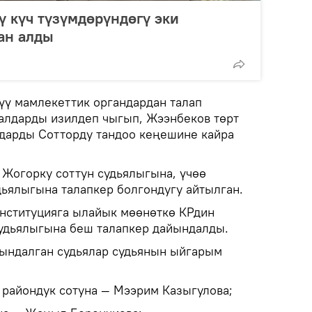
 күч түзүмдөрүндөгү эки
ан алды
дүү мамлекеттик органдардан талап
алдарды изилдеп чыгып, Жээнбеков төрт
дарды Сотторду тандоо кеңешине кайра
Жогорку соттун судьялыгына, үчөө
дьялыгына талапкер болгондугу айтылган.
нституцияга ылайык мөөнөткө КРдин
удьялыгына беш талапкер дайындалды.
ындалган судьялар судьянын ыйгарым
 райондук сотуна — Мээрим Казыгулова;