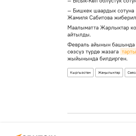
— Ысык-Көл облустук соту
— Бишкек шаардык сотуна 
Жамиля Сабитова жиберил
Маалыматта Жарлыктар кол
айтылды.
Февраль айынын башында 
сөзсүз түрдө жазага
тарт
жыйынында билдирген.
Кыргызстан
Жаңылыктар
Саяс