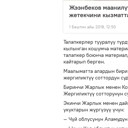
Жээнбеков маанилүү
жетекчини кызматт
1 Бештин айы 2018, 12:50
Талапкерлер тууралуу түр
кылынган кошумча матери
талапкер боюнча материал
кайтарып берген.
Маалыматта алардын бири 
жергиликтүү соттордун су
Биринчи Жарлык менен Ко
Жергиликтүү сотторунун с
Экинчи Жарлык менен дай
укуктарын жүргүзүү үчүн:
— Чүй облусунун Аламүдүн