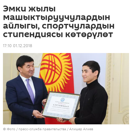
Эмки жылы
машыктыруучулардын
айлыгы, спортчулардын
стипендиясы көтөрүлөт
17:10 01.12.2018
© Фото / пресс-служба правительства / Алишер Алиев