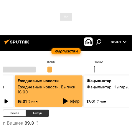
КЫРГ
Кыргызстан
16:00
16:32
Ежедневные новости
Жаңылыктар
ан
Ежедневные новости. Выпуск
Жаңылыктар. Чыгарыл
16:00
эфир
16:01
17:01
3 мин
7 мин
Кечээ
Бүгүн
г. Бишкек
89.3