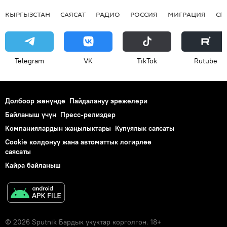
КЫРГЫЗСТАН
САЯСАТ
РАДИО
РОССИЯ
МИГРАЦИЯ
СП
Telegram
VK
ТikТоk
Rutube
Долбоор жөнүндө
Пайдалануу эрежелери
Байланыш үчүн
Пресс-релиздер
Компаниялардын жаңылыктары
Купуялык саясаты
Cookie колдонуу жана автоматтык логирлөө
саясаты
Кайра байланыш
© 2026 Sputnik Бардык укуктар корголгон. 18+