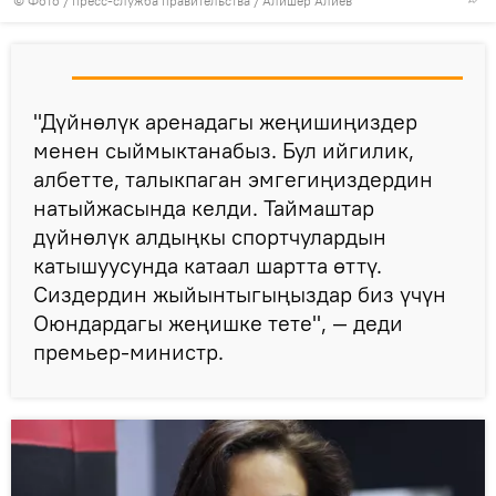
© Фото / пресс-служба правительства / Алишер Алиев
"Дүйнөлүк аренадагы жеңишиңиздер
менен сыймыктанабыз. Бул ийгилик,
албетте, талыкпаган эмгегиңиздердин
натыйжасында келди. Таймаштар
дүйнөлүк алдыңкы спортчулардын
катышуусунда катаал шартта өттү.
Сиздердин жыйынтыгыңыздар биз үчүн
Оюндардагы жеңишке тете", — деди
премьер-министр.