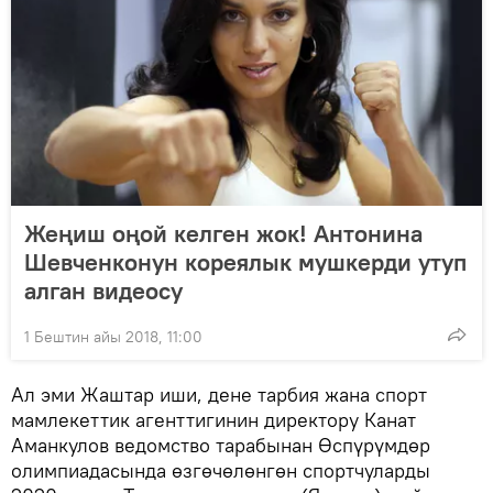
Жеңиш оңой келген жок! Антонина
Шевченконун кореялык мушкерди утуп
алган видеосу
1 Бештин айы 2018, 11:00
Ал эми Жаштар иши, дене тарбия жана спорт
мамлекеттик агенттигинин директору Канат
Аманкулов ведомство тарабынан Өспүрүмдөр
олимпиадасында өзгөчөлөнгөн спортчуларды