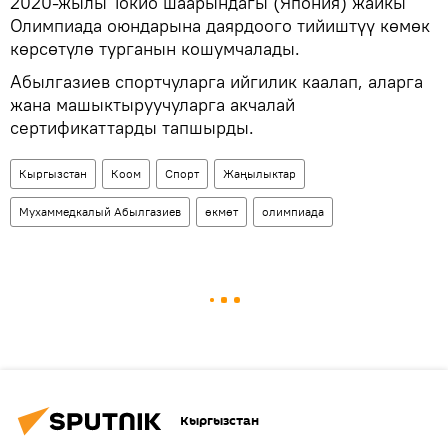
2020-жылы Токио шаарындагы (Япония) жайкы
Олимпиада оюндарына даярдоого тийиштүү көмөк
көрсөтүлө турганын кошумчалады.
Абылгазиев спортчуларга ийгилик каалап, аларга
жана машыктыруучуларга акчалай
сертификаттарды тапшырды.
Кыргызстан
Коом
Спорт
Жаңылыктар
Мухаммедкалый Абылгазиев
өкмөт
олимпиада
Кыргызстан