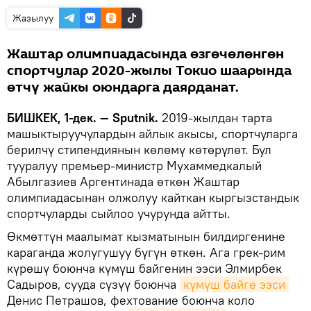
Жазылуу
Жаштар олимпиадасында өзгөчөлөнгөн
спортчулар 2020-жылы Токио шаарында
өтчү жайкы оюндарга даярданат.
БИШКЕК, 1-дек. — Sputnik.
2019-жылдан тарта
машыктыруучулардын айлык акысы, спортчуларга
берилчү стипендиянын көлөмү көтөрүлөт. Бул
тууралуу премьер-министр Мухаммедкалый
Абылгазиев Аргентинада өткөн Жаштар
олимпиадасынан олжолуу кайткан кыргызстандык
спортчуларды сыйлоо учурунда айтты.
Өкмөттүн маалымат кызматынын билдиргенине
караганда жолугушуу бүгүн өткөн. Ага грек-рим
күрөшү боюнча күмүш байгенин ээси Элмирбек
Садыров, сууда сүзүү боюнча
күмүш байге ээси
Денис Петрашов, фехтование боюнча коло