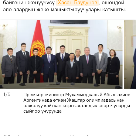
байгенин жеңүүчүсү
Хасан Баудунов
, ошондой
эле алардын жеке машыктыруучулары катышты.
1
/5
Премьер-министр Мухаммедкалый Абылгазиев
Аргентинада өткөн Жаштар олимпиадасынан
олжолуу кайткан кыргызстандык спортчуларды
сыйлоо учурунда