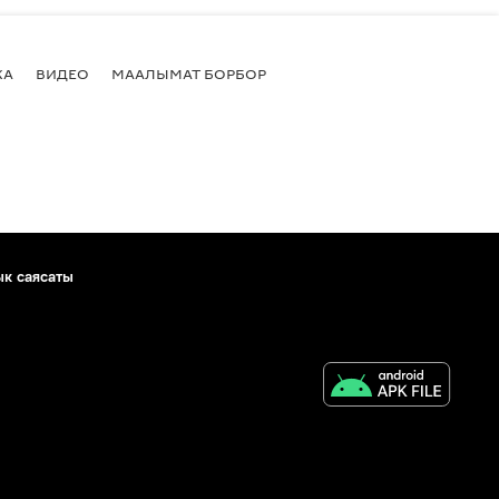
КА
ВИДЕО
МААЛЫМАТ БОРБОР
ык саясаты