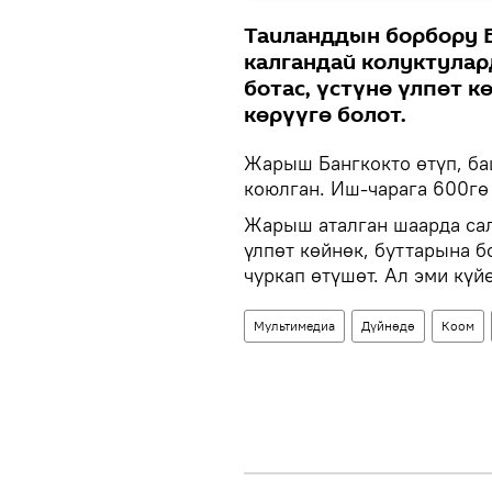
Таиланддын борбору 
калгандай колуктула
ботас, үстүнө үлпөт к
көрүүгө болот.
Жарыш Бангкокто өтүп, ба
коюлган. Иш-чарага 600гө
Жарыш аталган шаарда сал
үлпөт көйнөк, буттарына 
чуркап өтүшөт. Ал эми күй
Мультимедиа
Дүйнөдө
Коом