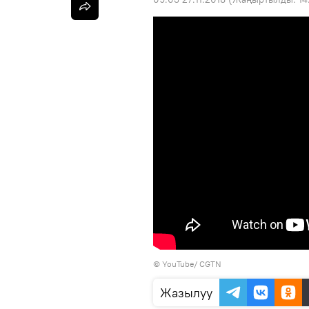
©
YouTube/ CGTN
Жазылуу