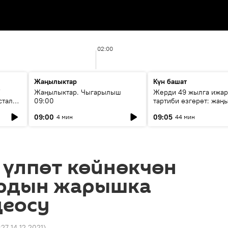
02:00
Жаңылыктар
Күн башат
F
Жаңылыктар. Чыгарылыш
Жерди 49 жылга ижар
стала
09:00
тартиби өзгөрөт: жаңы
эмнени көздөйт?
09:00
09:05
4 мин
44 мин
 үлпөт көйнөкчөн
рдын жарышка
деосу
:27 14.12.2021
)