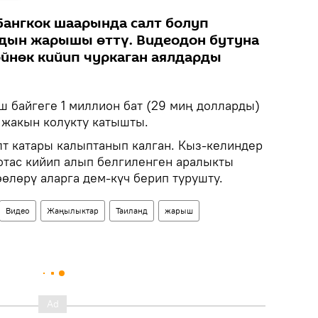
Бангкок шаарында салт болуп
рдын жарышы өттү. Видеодон бутуна
өйнөк кийип чуркаган аялдарды
ш байгеге 1 миллион бат (29 миң долларды)
 жакын колукту катышты.
т катары калыптанып калган. Кыз-келиндер
ботас кийип алып белгиленген аралыкты
өөлөрү аларга дем-күч берип турушту.
Видео
Жаңылыктар
Таиланд
жарыш