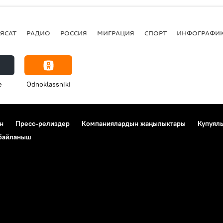
ЯСАТ
РАДИО
РОССИЯ
МИГРАЦИЯ
СПОРТ
ИНФОГРАФИ
e
Odnoklassniki
н
Пресс-релиздер
Компаниялардын жаңылыктары
Купуял
 байланыш