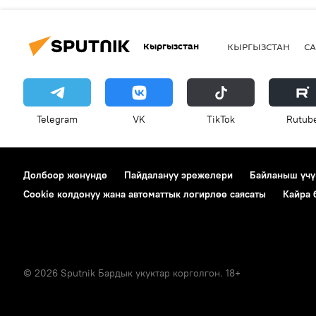
Кыргызстан
КЫРГЫЗСТАН
СА
Telegram
VK
ТikТоk
Rutub
Долбоор жөнүндө
Пайдалануу эрежелери
Байланыш үчү
Cookie колдонуу жана автоматтык логирлөө саясаты
Кайра
© 2026 Sputnik Бардык укуктар корголгон. 18+