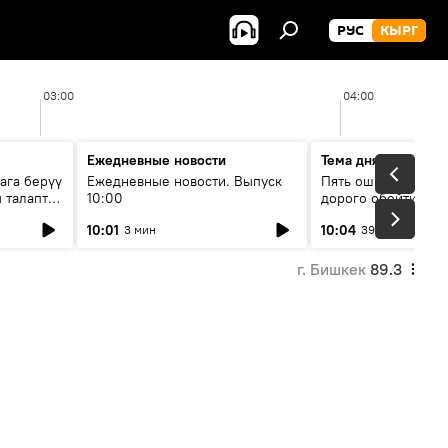
РУС
КЫРГ
03:00
04:00
Ежедневные новости
Тема дня
ага берүү
Ежедневные новости. Выпуск
Пять ошибок котор
 талаптар
10:00
дорого обойтись п
жилья
10:01
10:04
3 мин
39 мин
г. Бишкек
89.3