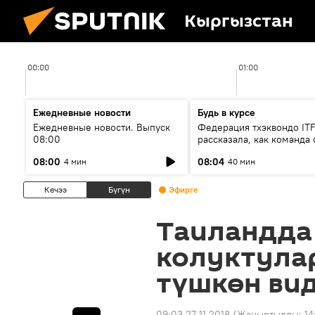
Кыргызстан
00:00
01:00
Ежедневные новости
Будь в курсе
Ежедневные новости. Выпуск
Федерация тхэквондо IT
08:00
рассказала, как команда 
жертвой мошенников
08:00
08:04
4 мин
40 мин
Кечээ
Бүгүн
Эфирге
Таиландда
колуктула
түшкөн ви
09:03 27.11.2018
(Жаңыртылды:
14