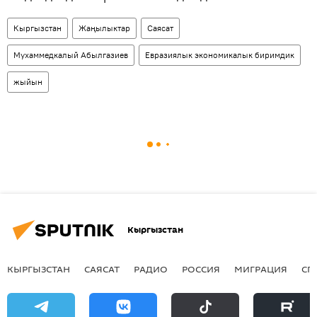
Кыргызстан
Жаңылыктар
Саясат
Мухаммедкалый Абылгазиев
Евразиялык экономикалык биримдик
жыйын
Кыргызстан
КЫРГЫЗСТАН
САЯСАТ
РАДИО
РОССИЯ
МИГРАЦИЯ
СП