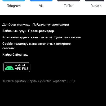
Telegram
VK
ТikТоk
Rutube
Долбоор жөнүндө
Пайдалануу эрежелери
Байланыш үчүн
Пресс-релиздер
Компаниялардын жаңылыктары
Купуялык саясаты
Cookie колдонуу жана автоматтык логирлөө
саясаты
Кайра байланыш
© 2026 Sputnik Бардык укуктар корголгон. 18+