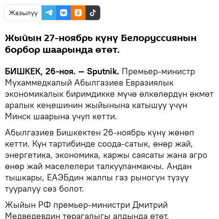
Жазылуу
Жыйын 27-ноябрь күнү Белоруссиянын
борбор шаарында өтөт.
БИШКЕК, 26-ноя. — Sputnik.
Премьер-министр
Мухаммедкалый Абылгазиев Евразиялык
экономикалык биримдикке мүчө өлкөлөрдүн өкмөт
аралык кеңешинин жыйынына катышуу үчүн
Минск шаарына учуп кетти.
Абылгазиев Бишкектен 26-ноябрь күнү жөнөп
кетти. Күн тартибинде соода-сатык, өнөр жай,
энергетика, экономика, каржы саясаты жана агро
өнөр жай маселелери талкууланмакчы. Андан
тышкары, ЕАЭБдин жалпы газ рыногун түзүү
тууралуу сөз болот.
Жыйын РФ премьер-министри Дмитрий
Медведевдин төрагалыгы алдында өтөт.