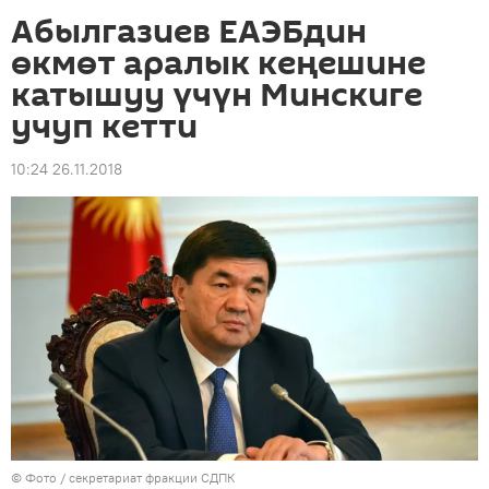
Абылгазиев ЕАЭБдин
өкмөт аралык кеңешине
катышуу үчүн Минскиге
учуп кетти
10:24 26.11.2018
© Фото / секретариат фракции СДПК