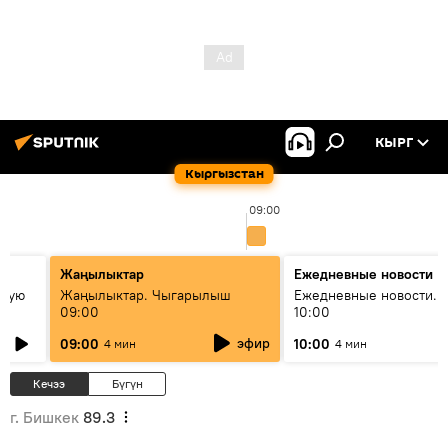
КЫРГ
Кыргызстан
09:00
Жаңылыктар
Ежедневные новости
овую
Жаңылыктар. Чыгарылыш
Ежедневные новости. 
09:00
10:00
эфир
09:00
10:00
4 мин
4 мин
Кечээ
Бүгүн
г. Бишкек
89.3