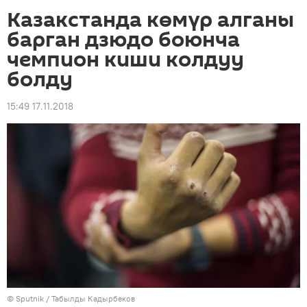
Казакстанда көмүр алганы
барган дзюдо боюнча
чемпион киши колдуу
болду
15:49 17.11.2018
©
Sputnik / Табылды Кадырбеков