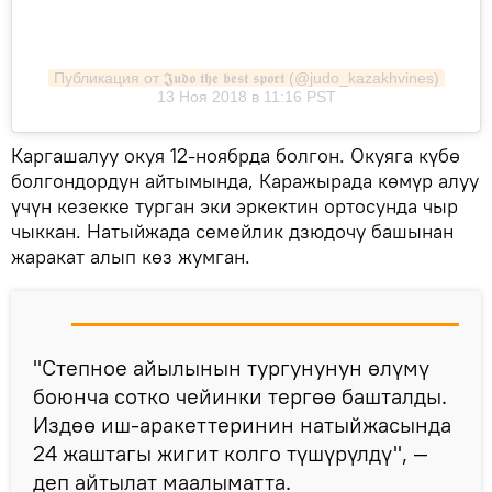
Публикация от 𝕵𝖚𝖉𝖔 𝖙𝖍𝖊 𝖇𝖊𝖘𝖙 𝖘𝖕𝖔𝖗𝖙 (@judo_kazakhvines)
13 Ноя 2018 в 11:16 PST
Каргашалуу окуя 12-ноябрда болгон. Окуяга күбө
болгондордун айтымында, Каражырада көмүр алуу
үчүн кезекке турган эки эркектин ортосунда чыр
чыккан. Натыйжада семейлик дзюдочу башынан
жаракат алып көз жумган.
"Степное айылынын тургунунун өлүмү
боюнча сотко чейинки тергөө башталды.
Издөө иш-аракеттеринин натыйжасында
24 жаштагы жигит колго түшүрүлдү", —
деп айтылат маалыматта.