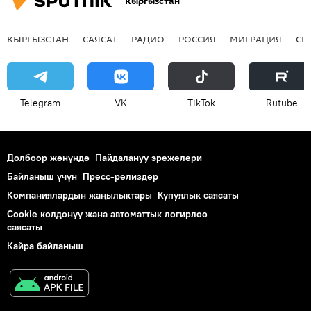
Кыргызстан
КЫРГЫЗСТАН
САЯСАТ
РАДИО
РОССИЯ
МИГРАЦИЯ
СП
Telegram
VK
ТikТоk
Rutube
Долбоор жөнүндө
Пайдалануу эрежелери
Байланыш үчүн
Пресс-релиздер
Компаниялардын жаңылыктары
Купуялык саясаты
Cookie колдонуу жана автоматтык логирлөө
саясаты
Кайра байланыш