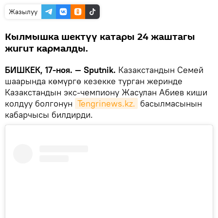
Жазылуу
Кылмышка шектүү катары 24 жаштагы
жигит кармалды.
БИШКЕК, 17-ноя. — Sputnik.
Казакстандын Семей
шаарында көмүргө кезекке турган жеринде
Казакстандын экс-чемпиону Жасулан Абиев киши
колдуу болгонун
Tengrinews.kz.
басылмасынын
кабарчысы билдирди.