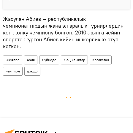
Жасулан Абиев — республикалык
чемпионаттардын жана эл аралык турнирлердин
көп жолку чемпиону болгон. 2010-жылга чейин
спортто жүргөн Абиев кийин ишкерликке өтүп
кеткен.
Окуялар
Азия
Дүйнөдө
Жаңылыктар
Казакстан
чемпион
дзюдо