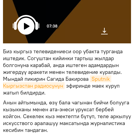
07:38
Биз кыргыз телевидениеси оор убакта турганда
иштедик. Согуштан кийинки тартыш жылдар
болгонуна карабай, анда иштеген адамдардын
жигердүү аракети менен телевидение куралды.
Мындай пикирин Сагида Бакирова
Sputnik 
Кыргызстан радиосунун
эфиринде маек куруп
жатып билдирди.
Анын айтымында, өзү бала чагынан бийчи болууга
кызыкканы менен ата-энеси уруксат бербей
койгон. Секелек кыз мектепти бүтүп, теле аркылуу
искусствого аралашуу максатында журналистика
кесибин тандаган.