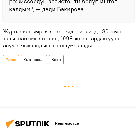
режиссердун ассистенти болуп иштеп
калдым", — деди Бакирова.
Журналист кыргыз телевидениесинде 30 жыл
талыкпай эмгектенип, 1998-жылы ардактуу эс
алууга чыккандыгын кошумчалады.
Радио
Кыргызстан
Коом
Кыргызстан