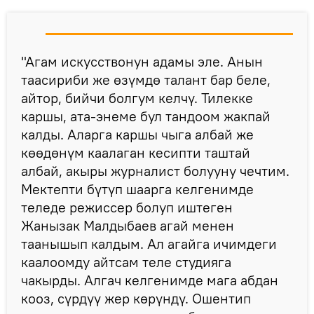
"Агам искусствонун адамы эле. Анын
таасириби же өзүмдө талант бар беле,
айтор, бийчи болгум келчү. Тилекке
каршы, ата-энеме бул тандоом жакпай
калды. Аларга каршы чыга албай же
көөдөнүм каалаган кесипти таштай
албай, акыры журналист болууну чечтим.
Мектепти бүтүп шаарга келгенимде
теледе режиссер болуп иштеген
Жанызак Малдыбаев агай менен
таанышып калдым. Ал агайга ичимдеги
каалоомду айтсам теле студияга
чакырды. Алгач келгенимде мага абдан
кооз, сүрдүү жер көрүндү. Ошентип