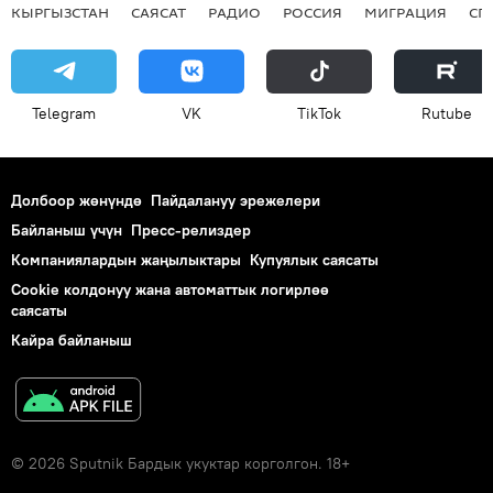
КЫРГЫЗСТАН
САЯСАТ
РАДИО
РОССИЯ
МИГРАЦИЯ
СП
Telegram
VK
ТikТоk
Rutube
Долбоор жөнүндө
Пайдалануу эрежелери
Байланыш үчүн
Пресс-релиздер
Компаниялардын жаңылыктары
Купуялык саясаты
Cookie колдонуу жана автоматтык логирлөө
саясаты
Кайра байланыш
© 2026 Sputnik Бардык укуктар корголгон. 18+