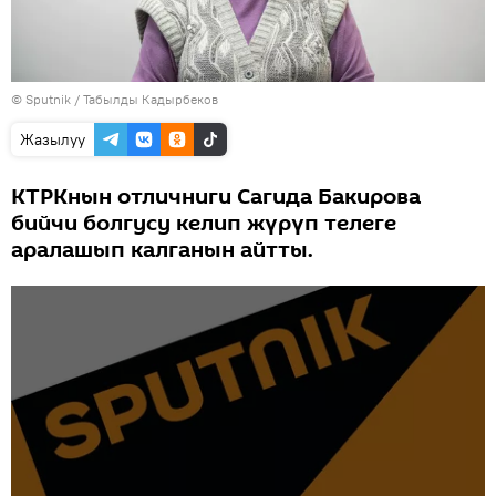
©
Sputnik / Табылды Кадырбеков
Жазылуу
КТРКнын отличниги Сагида Бакирова
бийчи болгусу келип жүрүп телеге
аралашып калганын айтты.