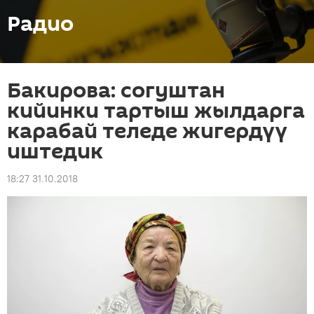
Радио
Бакирова: согуштан
кийинки тартыш жылдарга
карабай теледе жигердүү
иштедик
18:27 31.10.2018