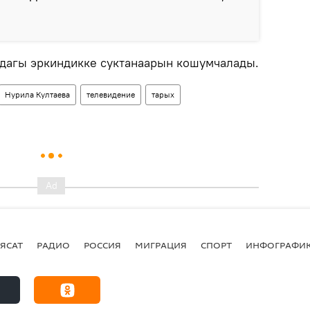
дагы эркиндикке суктанаарын кошумчалады.
Нурила Култаева
телевидение
тарых
ЯСАТ
РАДИО
РОССИЯ
МИГРАЦИЯ
СПОРТ
ИНФОГРАФИ