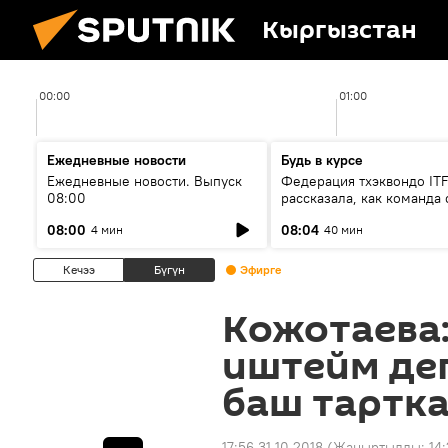
Кыргызстан
00:00
01:00
Ежедневные новости
Будь в курсе
Ежедневные новости. Выпуск
Федерация тхэквондо IT
08:00
рассказала, как команда 
жертвой мошенников
08:00
08:04
4 мин
40 мин
Кечээ
Бүгүн
Эфирге
Кожотаева
иштейм де
баш тартк
17:56 31.10.2018
(Жаңыртылды:
14: