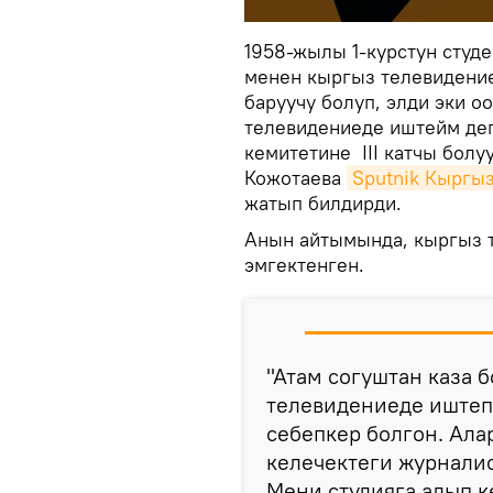
1958-жылы 1-курстун студе
менен кыргыз телевидение
баруучу болуп, элди эки о
телевидениеде иштейм д
кемитетине III катчы болу
Кожотаева
Sputnik Кыргы
жатып билдирди.
Анын айтымында, кыргыз 
эмгектенген.
"Атам согуштан каза 
телевидениеде иштеп
себепкер болгон. Ала
келечектеги журналис
Мени студияга алып 