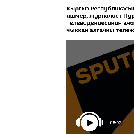
Кыргыз Республикасы
ишмер, журналист Ну
телевидениесинин ач
чыккан алгачкы тележ
08:02