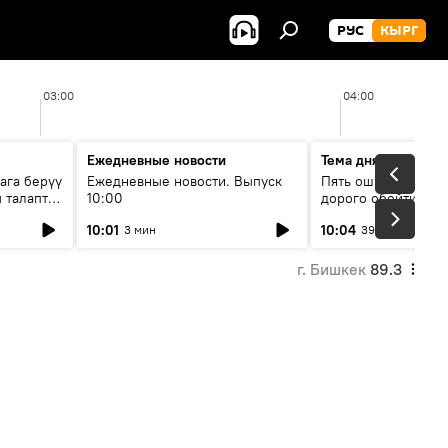
РУС
КЫРГ
03:00
04:00
Ежедневные новости
Тема дня
ага берүү
Ежедневные новости. Выпуск
Пять ошибок котор
 талаптар
10:00
дорого обойтись п
жилья
10:01
10:04
3 мин
39 мин
г. Бишкек
89.3