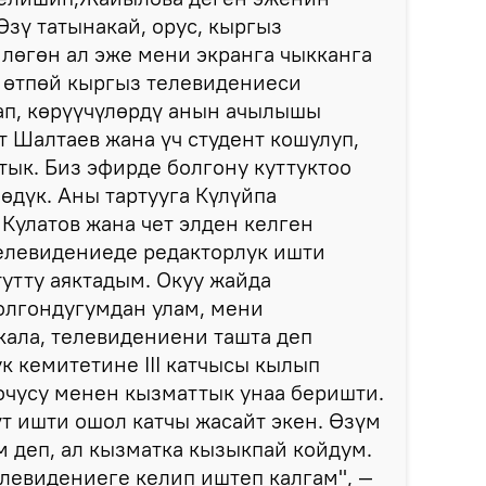
зү татынакай, орус, кыргыз
лөгөн ал эже мени экранга чыкканга
 өтпөй кыргыз телевидениеси
ап, көрүүчүлөрдү анын ачылышы
т Шалтаев жана үч студент кошулуп,
тык. Биз эфирде болгону куттуктоо
өдүк. Аны тартууга Күлүйпа
 Кулатов жана чет элден келген
Телевидениеде редакторлук ишти
тутту аяктадым. Окуу жайда
болгондугумдан улам, мени
ала, телевидениени ташта деп
 кемитетине III катчысы кылып
очусу менен кызматтык унаа беришти.
т ишти ошол катчы жасайт экен. Өзүм
 деп, ал кызматка кызыкпай койдум.
левидениеге келип иштеп калгам", —