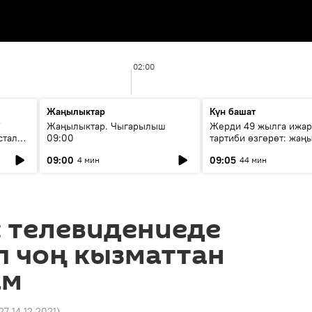
02:00
Жаңылыктар
Күн башат
F
Жаңылыктар. Чыгарылыш
Жерди 49 жылга ижар
стала
09:00
тартиби өзгөрөт: жаңы
эмнени көздөйт?
09:00
09:05
4 мин
44 мин
: телевидениеде
п чоң кызматтан
ам
27 14.12.2021
)