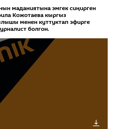
нын маданиятына эмгек сиңирген
рила Кожотаева кыргыз
ылышы менен куттуктап эфирге
урналист болгон.