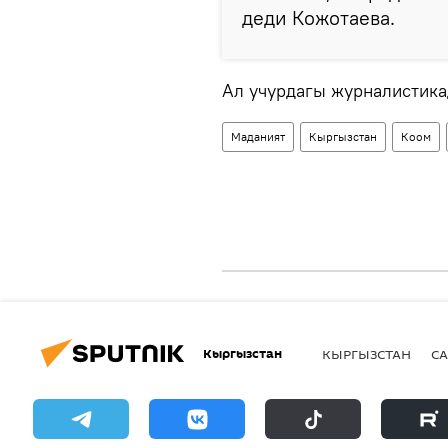
деди Кожотаева.
Ал учурдагы журналистика
Маданият
Кыргызстан
Коом
Кыргызстан
КЫРГЫЗСТАН
СА