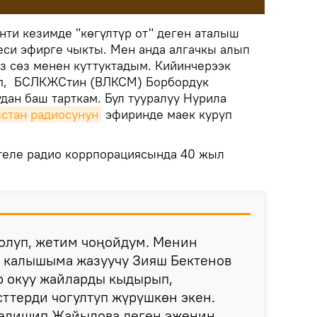
нти кезимде "көгүлтүр от" деген аталыш
си эфирге чыкты. Мен анда алгачкы алып
оз сөз менен куттуктадым. Кийинчерээк
еп, БСЛКЖСтин (ВЛКСМ) Борбордук
удан баш тарткам. Бул тууралуу Нурила
зстан радиосунун
эфиринде маек куруп
теле радио коррпорациясында 40 жыл
болуп, жетим чоңойдум. Менин
 калышыма жазуучу Зияш Бектенов
р окуу жайларды кыдырып,
ттерди чогултуп жүрүшкөн экен.
келишип,Жайылова деген эженин