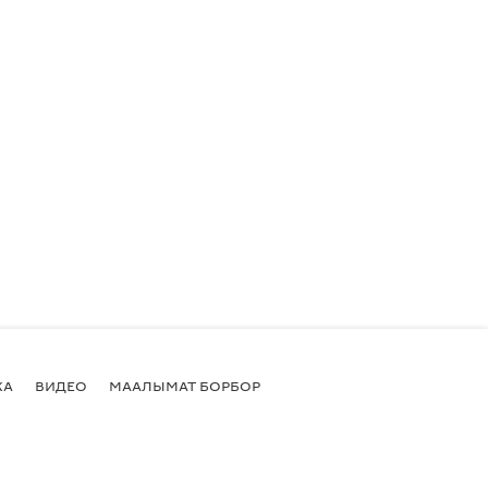
КА
ВИДЕО
МААЛЫМАТ БОРБОР