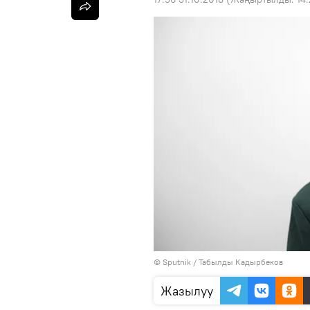
©
Sputnik / Табылды Кадырбеков
Жазылуу