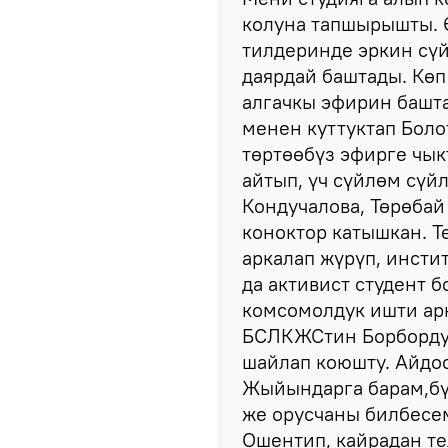
колуна тапшырышты. Ө
тилдеринде эркин сүй
даярдай баштады. Көп
алгачкы эфирин башт
менен куттуктап Боло
төртөөбүз эфирге чык
айтып, үч сүйлөм сүйл
Кондучалова, Төрөбай
коноктор катышкан. 
аркалап жүрүп, инсти
да активист студент 
комсомолдук ишти арк
БСЛКЖСтин Борбордук
шайлап коюшту. Айдо
Жыйындарга барам,бү
же орусчаны билбесем
Ошентип, кайрадан те