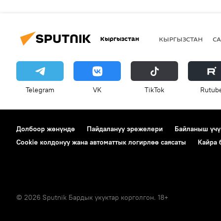
Кыргызстан
КЫРГЫЗСТАН
СА
Telegram
VK
ТikТоk
Rutub
Долбоор жөнүндө
Пайдалануу эрежелери
Байланыш үчү
Cookie колдонуу жана автоматтык логирлөө саясаты
Кайра
© 2026 Sputnik Бардык укуктар корголгон. 18+