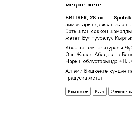
метрге жетет.
БИШКЕК, 28-окт. — Sputnik
аймактарында жаан жаап,
Батыштан соккон шамалды
жетет. Бул тууралуу Кырг
Абанын температурасы Чүй
Ош, Жалал-Абад жана Батк
Нарын облустарында +11…+
Ал эми Бишкекте күндүн т
градуска жетет.
Кыргызстан
Коом
Жаңылыкта