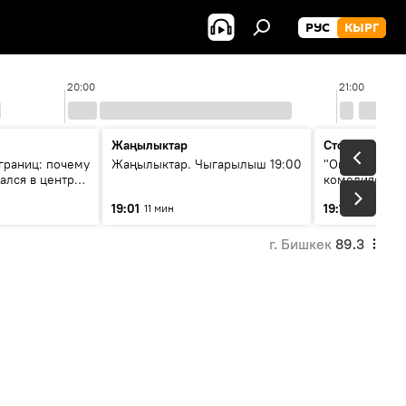
РУС
КЫРГ
20:00
21:00
Жаңылыктар
Стоп кадр
границ: почему
Жаңылыктар. Чыгарылыш 19:00
"Окен ава" —
ался в центре
комедиясы
са
19:01
19:12
11 мин
34 мин
г. Бишкек
89.3