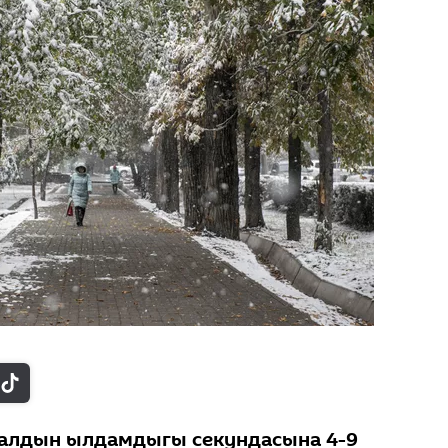
алдын ылдамдыгы секундасына 4-9