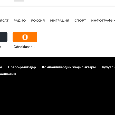
ЯСАТ
РАДИО
РОССИЯ
МИГРАЦИЯ
СПОРТ
ИНФОГРАФИ
e
Odnoklassniki
н
Пресс-релиздер
Компаниялардын жаңылыктары
Купуял
 байланыш