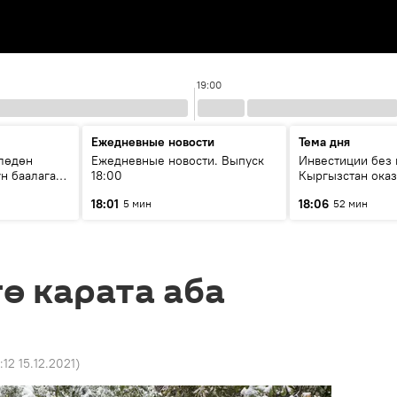
19:00
Ежедневные новости
Тема дня
лөдөн
Ежедневные новости. Выпуск
Инвестиции без 
үн баалаган
18:00
Кыргызстан оказ
иялоо
внимания бизне
18:01
18:06
5 мин
52 мин
ө карата аба
:12 15.12.2021
)