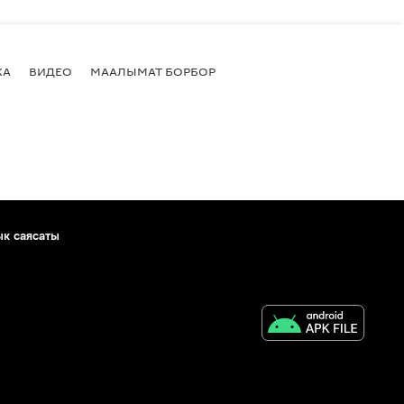
КА
ВИДЕО
МААЛЫМАТ БОРБОР
ык саясаты