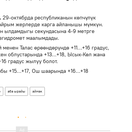
.
29-октябрда республиканын көпчүлүк
 айрым жерлерде карга айланышы мүмкүн.
н ылдамдыгы секундасына 4-9 метрге
ызгидромет маалымдады.
 менен Талас өрөөндөрүндө +11…+16 градус,
ен облустарында +13…+18, Ысык-Көл жана
16 градус жылуу болот.
абы +15…+17, Ош шаарында +16…+18
р
аба ырайы
аймак