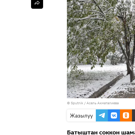
©
Sputnik
/ Асель Акматалиева
Жазылуу
Батыштан соккон шам