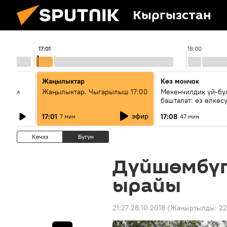
Кыргызстан
17:01
18:00
Жаңылыктар
Көз мончок
диации
Жаңылыктар. Чыгарылыш 17:00
Мекенчилдик үй-бү
ане
башталат: өз өлкөс
муунду кантип тарб
эфир
17:01
17:08
7 мин
47 мин
керек?
Кечээ
Бүгүн
Дүйшөмбүг
ырайы
21:27 28.10.2018
(Жаңыртылды:
22