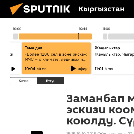
Кыргызстан
10:00
10:44
11:00
Тема дня
Жаңылыктар
Выпуск
«Более 1200 сёл в зоне риска»:
Жаңылыктар. Чыгар
МЧС — о климате, ледниках и
системе оповещения
эфир
10:04
11:01
49 мин
3 мин
населения
Кечээ
Бүгүн
Заманбап 
эскизи коо
коюлду. Сү
15:15 19.10.2018
(Жаңыртылды:
22: