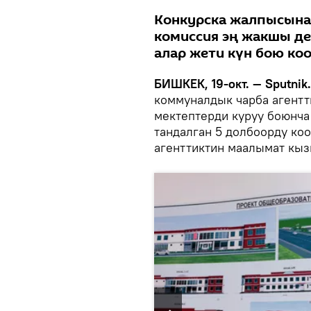
Конкурска жалпысына
комиссия эң жакшы де
алар жети күн бою ко
БИШКЕК, 19-окт. — Sputnik.
коммуналдык чарба агентт
мектептерди куруу боюнча
тандалган 5 долбоорду коо
агенттиктин маалымат кы