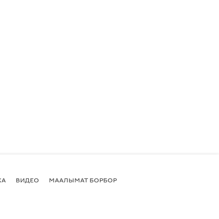
КА
ВИДЕО
МААЛЫМАТ БОРБОР