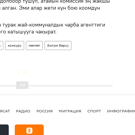
долбоор түшүп, атайын комиссия эң жакшы
 алган. Эми алар жети күн бою коомдун
а турак жай-коммуналдык чарба агенттиги
го катышууга чакырат.
р
конкурс
мектеп
билим берүү
ЯСАТ
РАДИО
РОССИЯ
МИГРАЦИЯ
СПОРТ
ИНФОГРАФИ