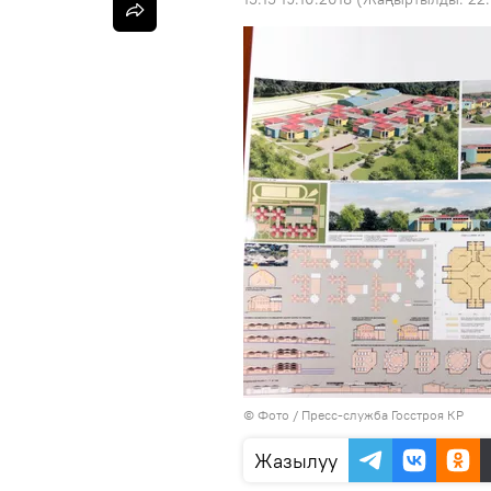
© Фото / Пресс-служба Госстроя КР
Жазылуу