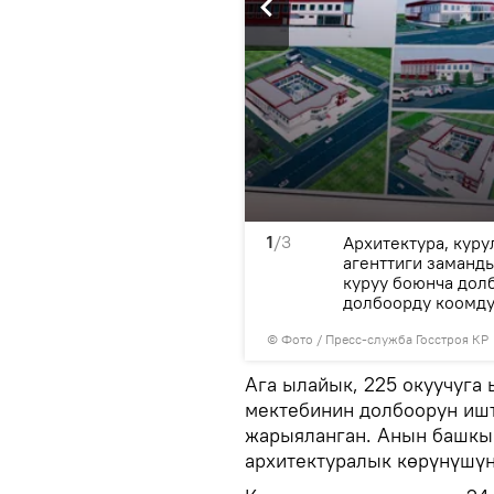
1
/3
ңы архитектуралык
Архитектура, кур
агенттиги заманд
куруу боюнча дол
долбоорду коомдук
© Фото / Пресс-служба Госстроя КР
Ага ылайык, 225 окуучуга
мектебинин долбоорун ишт
жарыяланган. Анын башкы
архитектуралык көрүнүшүн