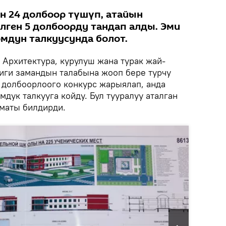
н 24 долбоор түшүп, атайын
лген 5 долбоорду тандап алды. Эми
омдун талкуусунда болот.
Архитектура, курулуш жана турак жай-
иги замандын талабына жооп бере турчу
 долбоорлоого конкурс жарыялап, анда
мдук талкууга койду. Бул тууралуу аталган
зматы билдирди.