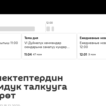
12:00
Тема дня
Ежедневные нов
ылыш 11:00
VI Дүйнөлүк көчмөндөр
Ежедневные нов
оюндарына саналуу күндөр
12:00
калды: даярдык иштери кайсы
11:04
12:01
47 мин
3 мин
этапка жетти?
мектептердин
мдук талкууга
рөт
12 15.12.2021
)