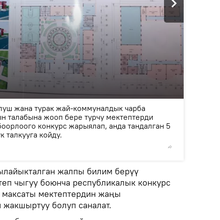
2
/3
улуш жана турак жай-коммуналдык чарба
ын талабына жооп бере турчу мектептерди
боорлоого конкурс жарыялап, анда тандалган 5
 талкууга койду.
© Фото /
 ылайыкталган жалпы билим берүү
еп чыгуу боюнча республикалык конкурс
 максаты мектептердин жаңы
 жакшыртуу болуп саналат.