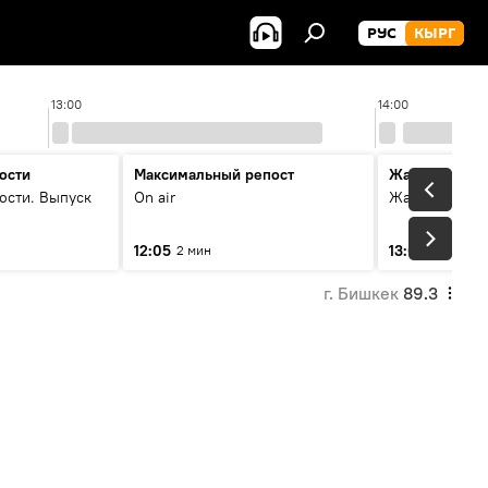
РУС
КЫРГ
13:00
14:00
ости
Максимальный репост
Жаңылыктар
ости. Выпуск
On air
Жаңылыктар.
12:05
13:01
2 мин
3 мин
г. Бишкек
89.3