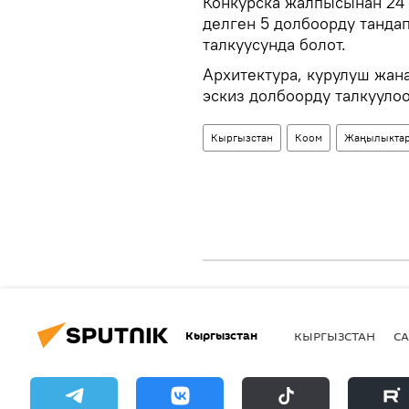
Конкурска жалпысынан 24 
делген 5 долбоорду тандап
талкуусунда болот.
Архитектура, курулуш жан
эскиз долбоорду талкуулоо
Кыргызстан
Коом
Жаңылыкта
Кыргызстан
КЫРГЫЗСТАН
СА